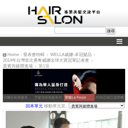
Home
發表會特輯
WELLA威娜-卓冠髮品
2014年台灣首次勇奪威娜全球大賞冠軍記者會
貴賓與媒體進場
第1張
貝爾莎莉美髮美容補習
艾髮貝得美髮系列
聖馥La Focus
ASIA亞細亞溫塑機
回本單元
移動單元至..