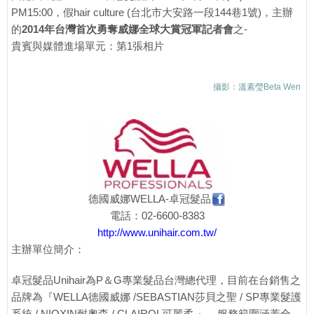
PM15:00，假hair culture (台北市大安路一段144巷1號)，主辦
的
2014年台灣首次勇奪威娜全球大賞冠軍記者會
之-
貴賓與媒體進場單元：第1張相片
攝影：溫素瑩Beta Wen
德國威娜WELLA-卓冠髮品
電話：02-6600-8383
http://www.unihair.com.tw/
主辦單位簡介：
卓冠髮品Unihair為P＆G專業髮品台灣總代理，目前在台銷售之
品牌為『WELLA德國威娜 /SEBASTIAN莎貝之聖 / SP專業髮護
系統 / NIOXIN耐奧森 / CLAIROL可麗柔 』，服務範圍涵蓋全