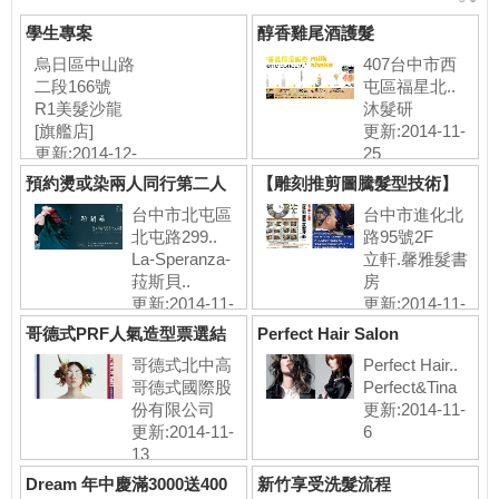
學生專案
醇香雞尾酒護髮
烏日區中山路
407台中市西
二段166號
屯區福星北..
R1美髮沙龍
沐髮研
[旗艦店]
更新:2014-11-
更新:2014-12-
25
2
預約燙或染兩人同行第二人
【雕刻推剪圖騰髮型技術】
半價
台中市北屯區
台中市進化北
北屯路299..
路95號2F
La-Speranza-
立軒.馨雅髮書
菈斯貝..
房
更新:2014-11-
更新:2014-11-
19
17
哥德式PRF人氣造型票選結
Perfect Hair Salon
果出爐!!
哥德式北中高
Perfect Hair..
哥德式國際股
Perfect&Tina
份有限公司
更新:2014-11-
更新:2014-11-
6
13
Dream 年中慶滿3000送400
新竹享受洗髮流程