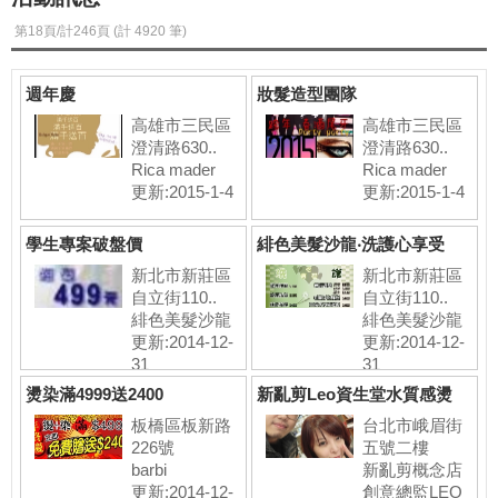
第18頁/計246頁 (計 4920 筆)
週年慶
妝髮造型團隊
高雄市三民區
高雄市三民區
澄清路630..
澄清路630..
Rica mader
Rica mader
更新:2015-1-4
更新:2015-1-4
學生專案破盤價
緋色美髮沙龍‧洗護心享受
新北市新莊區
新北市新莊區
自立街110..
自立街110..
緋色美髮沙龍
緋色美髮沙龍
更新:2014-12-
更新:2014-12-
31
31
燙染滿4999送2400
新亂剪Leo資生堂水質感燙
2500
板橋區板新路
台北市峨眉街
226號
五號二樓
barbi
新亂剪概念店
更新:2014-12-
創意總監LEO