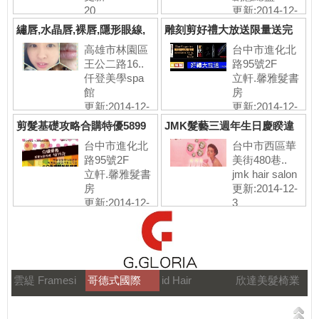
20
更新:2014-12-
17
繡唇,水晶唇,裸唇,隱形眼線,
雕刻剪好禮大放送限量送完
屏東高
為止!
高雄市林園區
台中市進化北
王公二路16..
路95號2F
仟登美學spa
立軒.馨雅髮書
館
房
更新:2014-12-
更新:2014-12-
6
4
剪髮基礎攻略合購特優5899
JMK髮藝三週年生日慶睽違
元
許久.燙染
台中市進化北
台中市西區華
路95號2F
美街480巷..
立軒.馨雅髮書
jmk hair salon
房
更新:2014-12-
更新:2014-12-
3
4
雲緹 Framesi
哥德式國際
id Hair
欣達美髮椅業