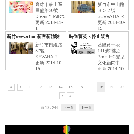
高雄市鼓山區
新竹市中山路
昌盛路20號
３０２號
Dream*HAIR*SALO..
SEVVA HAIR
更新:2014-11-
更新:2014-10-
1
15
新竹sevva hair新客新體驗
時尚菁英卡停止販售
新竹市四維路
基隆路一段
57號
141號2樓之..
SEVAHAIR
Boris-HC髮型
更新:2014-10-
文化顧問中..
15
更新:2014-10-
2
11
12
13
14
15
16
17
18
19
20
頁 18 / 246
上一頁
下一頁