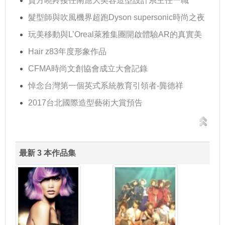
賀方曉羚接任南應大美容造型設計系主任一職
髮型師與吹風機界超跑Dyson supersonic時尚之夜
玩美移動與L’Oreal萊雅集團開啟體驗AR的真實美
Hair z83年度形象作品
CFMA時尚文創協會成立大會記錄
悼念台灣第一個英式系統教育引領者-龔德祥
2017台北國際造型藝術大賞預告
最新 3 本作品集