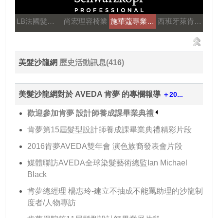
LB法國髮妝之鑰
尚宏理容椅業
施華蔻專業美髮
西班牙萊肯髮品
美髮沙龍網
歷史活動訊息(416)
美髮沙龍網對於 AVEDA 肯夢 的專欄報導
＋20...
歡迎參加肯夢 設計師養成課畢業典禮
肯夢第15屆髮型設計師養成課畢業典禮精彩片段
2016肯夢AVEDA雙年會 演色族裔發表會片段
媒體聯訪AVEDA全球染髮藝術總監Ian Michael
Black
肯夢總經理 楊惠玲-建立不抽成不能罵助理的沙龍制
度者/人物專訪