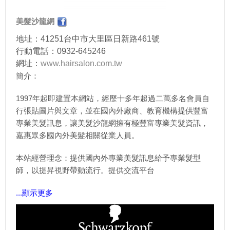
美髮沙龍網
地址：41251台中市大里區日新路461號
行動電話：0932-645246
網址：
www.hairsalon.com.tw
簡介：
1997年起即建置本網站，經歷十多年超過二萬多名會員自
行張貼圖片與文章，並在國內外廠商、教育機構提供豐富
專業美髮訊息，讓美髮沙龍網擁有極豐富專業美髮資訊，
嘉惠眾多國內外美髮相關從業人員。
本站經營理念：提供國內外專業美髮訊息給予專業髮型
師，以提昇視野帶動流行。提供交流平台
...顯示更多