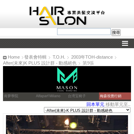
Home
發表會特輯
T.O.H.
2003年TOH-distance
After(未來)K PLUS 設計群 - 動感絕色
第9張
肯夢學院
Alfaparf Milano
台湾宝椅子
梅森視覺行銷
回本單元
移動單元至..