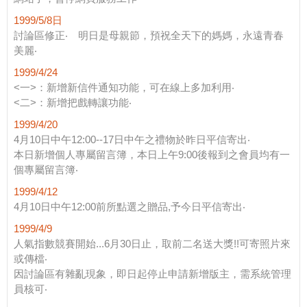
1999/5/8日
討論區修正‧ 明日是母親節，預祝全天下的媽媽，永遠青春
美麗‧
1999/4/24
<一>：新增新信件通知功能，可在線上多加利用‧
<二>：新增把戲轉讓功能‧
1999/4/20
4月10日中午12:00--17日中午之禮物於昨日平信寄出‧
本日新增個人專屬留言簿，本日上午9:00後報到之會員均有一
個專屬留言簿‧
1999/4/12
4月10日中午12:00前所點選之贈品,予今日平信寄出‧
1999/4/9
人氣指數競賽開始...6月30日止，取前二名送大獎!!可寄照片來
或傳檔‧
因討論區有雜亂現象，即日起停止申請新增版主，需系統管理
員核可‧