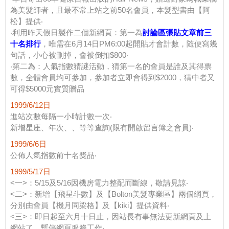
為美髮師者，且最不常上站之前50名會員，本髮型書由【阿
松】提供‧
‧利用昨天假日製作二個新網頁：第一為
討論區張貼文章前三
十名排行
，唯需在6月14日PM6:00起開貼才會計數，隨便寫幾
句話，小心被刪掉，會被倒扣$800‧
‧第二為：人氣指數猜謎活動，猜第一名的會員是誰及其得票
數，全體會員均可參加，參加者立即會得到$2000，猜中者又
可得$5000元實質贈品
1999/6/12日
進站次數每隔一小時計數一次‧
新增星座、年次、、等等查詢(限有開啟留言簿之會員)‧
1999/6/6日
公佈人氣指數前十名獎品‧
1999/5/17日
<一>：5/15及5/16因機房電力整配而斷線，敬請見諒‧
<二>：新增【飛星斗數】及【Bolton美髮專業區】兩個網頁，
分別由會員【機月同梁格】及【kiki】提供資料‧
<三>：即日起至六月十日止，因站長有事無法更新網頁及上
網站了，暫停網頁服務工作‧