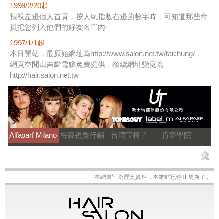
1999/2/20起
預視左邊個人首頁，按人氣指數右邊的數字時，可知道那些會
員把您列入他們的好友名單內‧
1997/1/1起
本日開站，最原始網址為http://www.salon.net.tw/taichung/，
網頁空間由吉麟電腦免費提供，後續網址變更為
http://hair.salon.net.tw
Alfaparf Milano
梅森視覺行銷
台湾宝椅子
肯夢學院
本網頁皆為歷史資料，本網站已停止更新了。