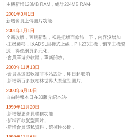
主機新增128MB RAM，總計224MB RAM‧
2001年3月1日
新增會員上傳圖片功能‧
2001年1月1日
全新改版，舊瓶新裝，祗是把版面修飾一下，內容沒增加
‧主機遷移，以ADSL固接式上線，PII-233主機，獨享主機資
源，得使網頁多元化。
‧會員區遊戲軟體，重新開放。
2000年11月13日
‧會員區遊戲軟體非本站設計，即日起取消
‧新增兩百多款柏林世界大賽髮型圖片。
2000年6月10日
自由時報本日在33版介紹本站‧
1999年11月20日
‧新增變更會員暱稱功能
‧新增百款髮型圖片。
‧新增會員隱私資料，選擇性公開 。
1999年11月6日