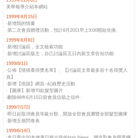
美華報導介紹本網站
1999年8月15日
‧新增我的情畫
‧第二次會員贈禮活動，預計8月20日早上9:00開始兌換。
1999年8月8日
‧新增討論區，全文檢索功能
‧新增討論區版主，自己討論區五日內新文章告知功能‧
1999/8/1日
‧公佈【猜猜看得獎名單】、【討論區文章最多前十名得獎人
員】
‧新增【痕蹟】網頁--紀錄歷史活動
‧【圖庫】新增70款髮型圖片
‧刪除88年6月15日前會員信箱之信件‧
1999/7/17日
‧即日起取消會員等級分類，開放全部會員瀏覽全部髮型圖庫
‧新增五個問卷表
1999/6/14日
‧本日寄出50本健康日報出版的Hair News，贈送對象為職業欄