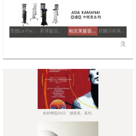
聖馥La Focus..
昇澤髮品..
柏京美髮器材..
貝爾莎莉美髮美容補習..
肯邦學院2022「感受美」系列..