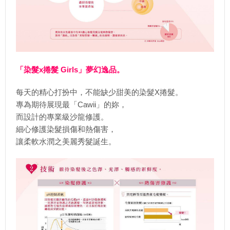
「染髮x捲髮 Girls」夢幻逸品。
每天的精心打扮中，不能缺少甜美的染髮X捲髮。
專為期待展現最「Cawii」的妳，
而設計的專業級沙龍修護。
細心修護染髮損傷和熱傷害，
讓柔軟水潤之美麗秀髮誕生。