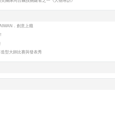
最頂尖團隊同台飆技關鍵者之一《人物專訪》
5 TAIWAN．創意上癮
！
啦
4年造型大師比賽與發表秀