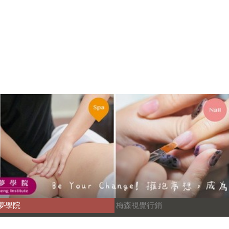
夢學院
梅森視覺行銷