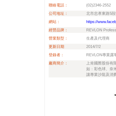
聯絡電話：
(02)2346-2552
公司地址：
北市忠孝東路5段5
網站：
https://www.face
經營品牌：
REVLON Pro
營業類型：
生產及代理商
更新日期
2014/7/2
登錄者：
REVLON專業露
廠商簡介：
上肯國際股份有
如：彩色球、奈米
讓專業沙龍及消