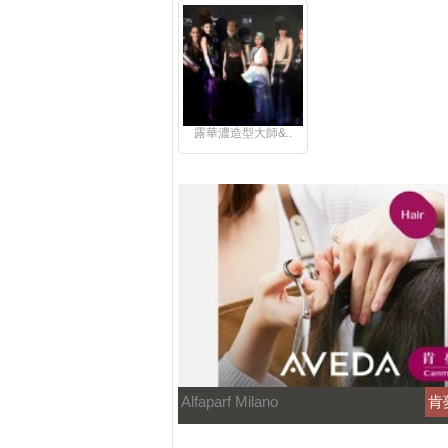
露華濃造型大師&..
Alfaparf Milano
肯