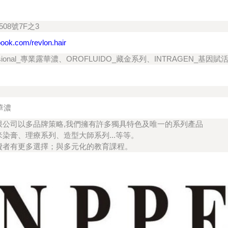
08號7F之3
book.com/revlon.hair
fessional_專業露華濃、OROFLUIDO_藏金系列、INTRAGEN_基因賦
華濃
限公司以多品牌策略,我們擁有許多獨具特色及唯一的系列產品
染膏、理療系列、造型大師系列...等等。
費者有更多選擇；與多元化的教育課程。