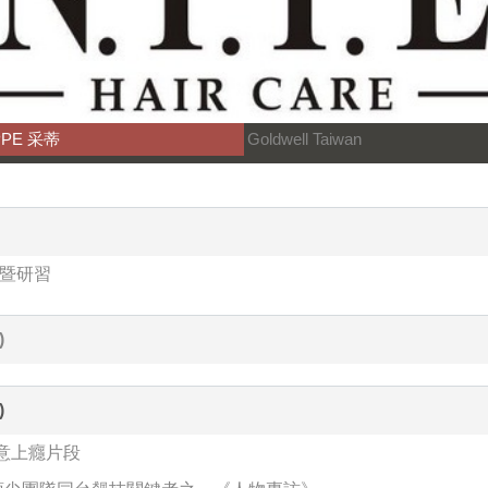
PPE 采蒂
Goldwell Taiwan
秀暨研習
)
)
5創意上癮片段