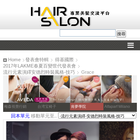
Home
發表會特輯
得基國際
2017年LAKME春夏百變世代發表會
流行元素演繹安德烈時裝風格-技巧
Grace
梅森視覺行銷
台湾宝椅子
肯夢學院
Alfaparf Milano
回本單元
移動單元至..