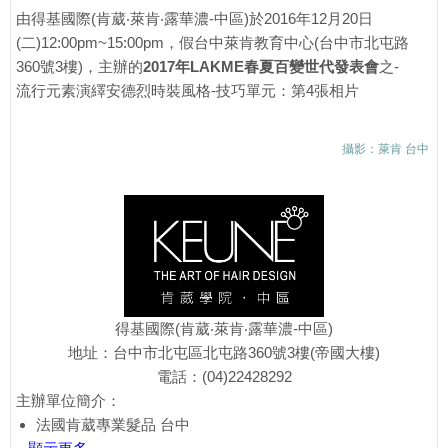
由得基國際(肯葳‧萊肯‧露華濃-中區)於2016年12月20日
(二)12:00pm~15:00pm，假台中萊肯教育中心(台中市北屯路
360號3樓)，主辦的
2017年LAKME春夏百變世代發表會
之-
流行元素演繹安德烈時裝風格-技巧單元：第4張相片
攝影：萊肯 台中
得基國際(肯葳‧萊肯‧露華濃-中區)
地址：台中市北屯區北屯路360號3樓(帝國大樓)
電話：(04)22428292
主辦單位簡介：
法國肯葳專業髮品 台中