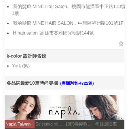
我的髮廊 MINE Hair Salon.. 桃園市龍潭區中正路113號
1樓
我的髮廊 MINE HAIR SALON.. 中壢區福州路101號1F
H hair salon 高雄市苓雅區光明街144號
k-color 設計師名錄
York (男)
各品牌最新10篇時尚專欄
(專欄列表-4722篇)
Napla Taiwan
Selective 雪樂媞
1089美髮教育團隊
明佳麗國際