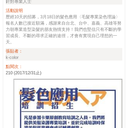
針對專業人士
活動說明
歷經10天的招募，3月18日的髮色應用〈毛髮專業染色理論〉
報名人數已接近額滿，感謝來自台北、台中、嘉義、高雄等努
力朝專業造型染髮的朋友熱情支持！我們也堅信只有不斷的學
習成長、不斷的尋求正確的途徑，才會有實現自己理想的一
天。
張貼者：
k-color
點閱次：
210 (2017/12/31止)