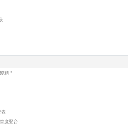
段
洗髮精＂
發表
n首度登台