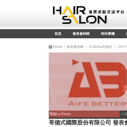
首頁
發表會特輯
時尚專欄
Home
發表會特輯
G.Gloria哥德式
200
聖馥La Focus
貝
哥德式國際股份有限公司 發表