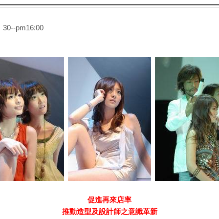
0--pm16:00
促進再來店率
推動造型及設計師之意識革新