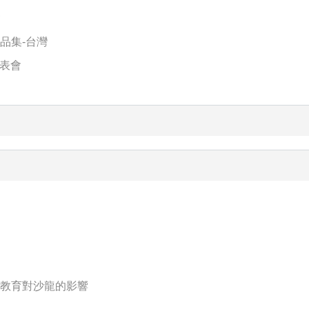
會
作品集-台灣
發表會
談教育對沙龍的影響