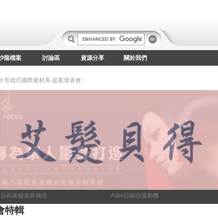
沙龍檔案
討論區
資源分享
關於我們
7年哥德式國際素材美‧提案發表會
爾莎莉美髮美容補習
ASIA亞細亞溫塑機
會特輯