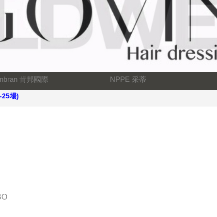
nbran 肯邦國際
NPPE 采蒂
25場)
BO