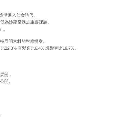
實已逐漸進入仕女時代。
遍低為沙龍當務之重要課題。
」。
極展開素材的對應提案。
22.3% 直髮客比6.4% 護髮客比18.7%。
展開，
公開。
。