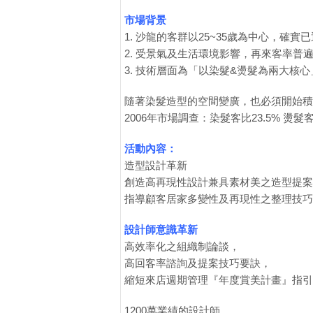
市場背景
1. 沙龍的客群以25~35歲為中心，確
2. 受景氣及生活環境影響，再來客率普
3. 技術層面為「以染髮&燙髮為兩大核心
隨著染髮造型的空間變廣，也必須開始積
2006年市場調查：染髮客比23.5% 燙髮客比
活動內容：
造型設計革新
創造高再現性設計兼具素材美之造型提案
指導顧客居家多變性及再現性之整理技巧
設計師意識革新
高效率化之組織制論談，
高回客率諮詢及提案技巧要訣，
縮短來店週期管理『年度賞美計畫』指引
1200萬業績的設計師