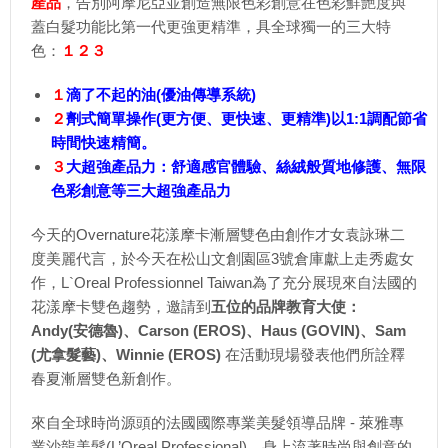
產品
，告別阿摩尼亞並創造無限色彩創意在色彩鮮艷度與
蓋白髮功能比第一代更強更精準，具全球獨一的三大特
色：
１２３
１
滴了不起的油(優油傳導系統)
２
劑式簡單操作(更方便、更快速、更精準)以1:1調配節省
時間快速精簡。
３
大超強產品力：舒適感官體驗、絲絨般質地修護、無限
色彩創意等三大超強產品力
今天的Overnature花漾摩卡漸層雙色由創作才女袁詠琳二
度美麗代言，於今天在松山文創園區3號倉庫獻上走秀處女
作，L`Oreal Professionnel Taiwan為了充分展現來自法國的
花漾摩卡雙色趨勢，邀請到
五位的品牌教育大使：
Andy(安德魯)、Carson (EROS)、Haus (GOVIN)、Sam
(尤拿髮藝)、Winnie (EROS)
在活動現場發表他們所詮釋
春夏漸層雙色新創作。
來自全球時尚源頭的法國國際專業美髮領導品牌 - 萊雅專
業沙龍美髮(L’Oreal Professional)，身上流著時尚與創意的