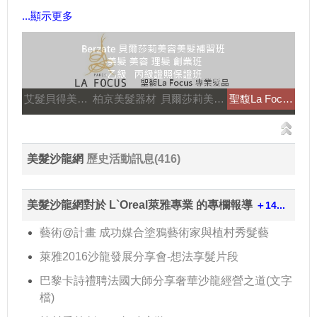
...顯示更多
艾髮貝得美髮系列
柏京美髮器材
貝爾莎莉美髮美容補習
聖馥La Focus
美髮沙龍網
歷史活動訊息(416)
美髮沙龍網對於 L`Oreal萊雅專業 的專欄報導
＋14...
藝術@計畫 成功媒合塗鴉藝術家與植村秀髮藝
萊雅2016沙龍發展分享會-想法享髮片段
巴黎卡詩禮聘法國大師分享奢華沙龍經營之道(文字
檔)