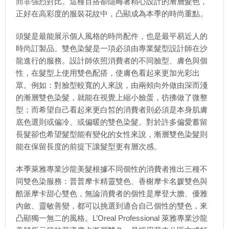
而非強烈對比。這種百搭卻隱晦著精心設計的漸層髮色，
正好在高彩度的服裝花紋中，凸顯成為本季的時尚重點。
頭髮是最能展示個人風格的時尚配件，也是最平易近人的
時尚訂製品。雙色染髮是一項必須由專業髮型設計師在沙
龍進行的服務。設計師依照消費者的不同臉型、膚色與個
性，在髮型上使用雙色配搭，使膚色看起來更加光彩出
眾。例如：對臉型較寬的人來說，由兩頰向外做由深而淺
的漸層雙色染髮，就能在視覺上縮小臉蛋，彷彿做了微整
型；而希望自己看起來更白皙的消費者則必須是本身肌膚
底色選則或偏冷、或偏暖的雙色染髮。對於許多偏愛蓄留
長髮卻也希望髮型能有變化的女性來說，漸層雙色染髮則
能在保留長度的前提下讓髮型更有層次感。
本季萊雅專業沙龍美髮根據不同個性的消費者推出三種不
同雙色染服務：普普摩卡精靈雙色、香榭摩卡名媛雙色與
酷派摩卡甜心雙色，無論消費者的個性是摩登大膽、優雅
內斂、靈敏善變，都可以挑選到適合自己個性的雙色，來
凸顯獨一無二的風格。L’Oreal Professional 萊雅專業沙龍