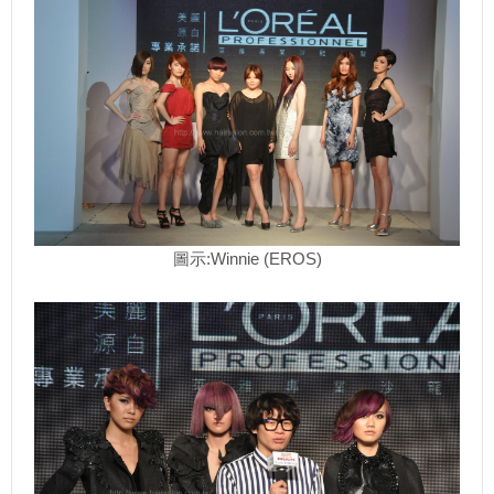
圖示:Winnie (EROS)