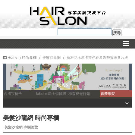
Home
時尚專欄
美髮沙龍網
萊雅花漾摩卡雙色春夏趨勢發表會片段
台湾宝椅子
label.m歐士特國際
梅森視覺行銷
肯夢學院
美髮沙龍網 時尚專欄
美髮沙龍網 專欄總覽