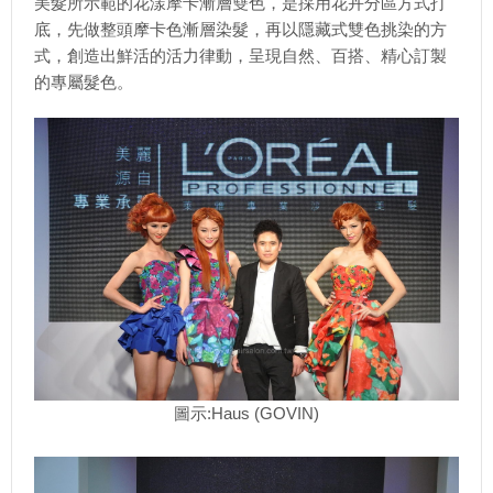
美髮所示範的花漾摩卡漸層雙色，是採用花卉分區方式打
底，先做整頭摩卡色漸層染髮，再以隱藏式雙色挑染的方
式，創造出鮮活的活力律動，呈現自然、百搭、精心訂製
的專屬髮色。
圖示:Haus (GOVIN)