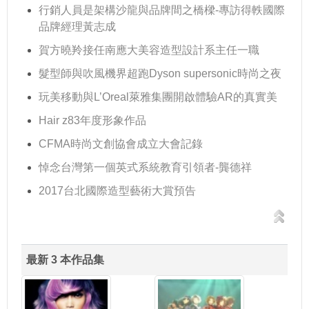
行銷人員是架構沙龍與品牌間之橋樑-專訪得軼國際
品牌經理黃志成
賀方曉羚接任南應大美容造型設計系主任一職
髮型師與吹風機界超跑Dyson supersonic時尚之夜
玩美移動與L’Oreal萊雅集團開啟體驗AR的真實美
Hair z83年度形象作品
CFMA時尚文創協會成立大會記錄
悼念台灣第一個英式系統教育引領者-龔德祥
2017台北國際造型藝術大賞預告
最新 3 本作品集