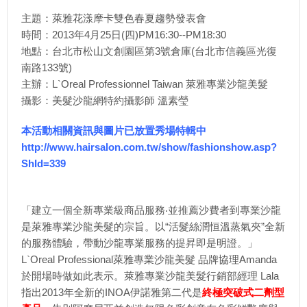
主題：萊雅花漾摩卡雙色春夏趨勢發表會
時間：2013年4月25日(四)PM16:30--PM18:30
地點：台北市松山文創園區第3號倉庫(台北市信義區光復
南路133號)
主辦：L`Oreal Professionnel Taiwan 萊雅專業沙龍美髮
攝影：美髮沙龍網特約攝影師 溫素瑩
本活動相關資訊與圖片已放置秀場特輯中
http://www.hairsalon.com.tw/show/fashionshow.asp?
ShId=339
「建立一個全新專業級商品服務‧並推薦沙費者到專業沙龍
是萊雅專業沙龍美髮的宗旨。以“活髮絲潤恒溫蒸氣夾”全新
的服務體驗，帶動沙龍專業服務的提昇即是明證。」
L`Oreal Professional萊雅專業沙龍美髮 品牌協理Amanda
於開場時做如此表示。萊雅專業沙龍美髮行銷部經理 Lala
指出2013年全新的INOA伊諾雅第二代是
終極突破式二劑型