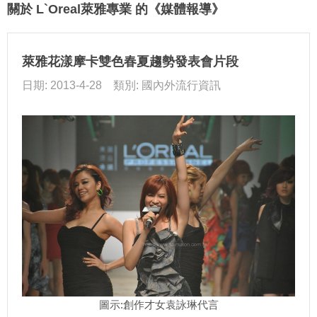
關於 L`Oreal萊雅專業 的《媒體報導》
萊雅花漾摩卡雙色春夏趨勢發表會片段
日期: 2013-4-28 類別: 國內外流行資訊
圖示:創作才女袁詠琳代言