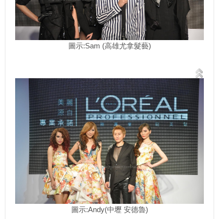
圖示:Sam (高雄尤拿髮藝)
圖示:Andy(中壢 安德魯)