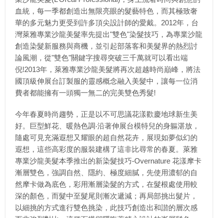
血統，每一季都創造出無限亮眼的髮藝特色，而其極致奢
華的多元魅力更受到許多頂尖設計師的愛戴。2012年，台
灣萊雅專業沙龍美髮率先提出"雙色"染髮技巧，為專業沙龍
創造染髮新服務與商機，並引起部落客和美髮界的熱烈討
論風潮，從"雙色"關鍵字搜尋突破三千萬就可以看出端
倪!2013年，萊雅專業沙龍美髮將再次超越時尚巔峰，將法
國頂級伸展台訂製服的靈感概念融入美髮中，讓每一位消
費者都能擁有一頭獨一無二的完美雙色秀髮!
今年春夏時尚趨勢，正是以不可思議花漾歡慶地球新生美
好。巨型鮮花、暖熱色調‧沿著伸展台模特兒的身軀湛放，
隨處可見充滿遐想又耀眼的超自然花卉，展現如夢似幻的
遐想，這些高彩度的服裝建構了這非比尋常的春夏。萊雅
專業沙龍美髮本季推出的新染髮技巧-Overnature 花漾摩卡
漸層雙色，強調自然、隱約、極度細膩，先使用濃郁的自
然摩卡做為底色，彩用漸層染髮的方式，在髮根處使用較
深的顏色，而髮中至髮尾則漸次遞減；再局部挑出髮片，
以細挑的方式進行雙色挑染，此技巧創造出和諧的層次感