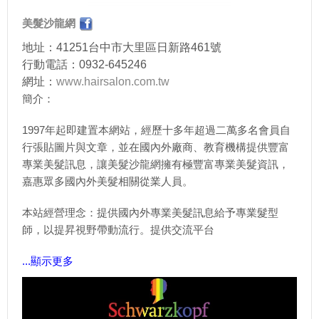
美髮沙龍網
地址：41251台中市大里區日新路461號
行動電話：0932-645246
網址：
www.hairsalon.com.tw
簡介：
1997年起即建置本網站，經歷十多年超過二萬多名會員自
行張貼圖片與文章，並在國內外廠商、教育機構提供豐富
專業美髮訊息，讓美髮沙龍網擁有極豐富專業美髮資訊，
嘉惠眾多國內外美髮相關從業人員。
本站經營理念：提供國內外專業美髮訊息給予專業髮型
師，以提昇視野帶動流行。提供交流平台
...顯示更多