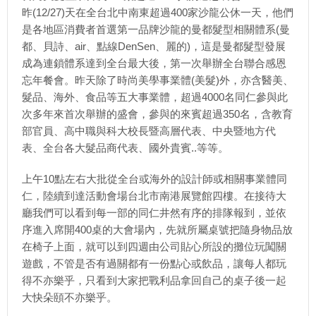
昨(12/27)天在全台北中南東超過400家沙龍公休一天，他們
是各地區消費者首選第一品牌沙龍的曼都髮型相關體系(曼
都、貝詩、air、點線DenSen、麗的)，這是曼都髮型發展
成為連鎖體系達到全台最大後，第一次舉辦全台聯合感恩
忘年餐會。昨天除了時尚美學事業體(美髮)外，亦含醫美、
髮品、海外、食品等五大事業體，超過4000名同仁參與此
次多年來首次舉辦的盛會，參與的來賓超過350名，含教育
部官員、高中職與科大校長暨高層代表、中央暨地方代
表、全台各大髮品商代表、國外貴賓..等等。
上午10點左右大批從全台或海外的設計師或相關事業體同
仁，陸續到達活動會場台北市南港展覽館四樓。在接待大
廳我們可以看到每一部的同仁井然有序的排隊報到，並依
序進入席開400桌的大會場內，先就所屬桌號把隨身物品放
在椅子上面，就可以到四週由公司貼心所設的攤位玩闖關
遊戲，不管是否有過關都有一份點心或飲品，讓每人都玩
得不亦樂乎，只看到大家把戰利品拿回自己的桌子後一起
大快朵頤不亦樂乎。