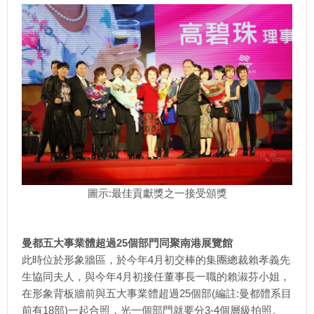
圖示:最佳貢獻獎之一接受頒獎
曼都五大事業體超過25個部門同聚南港展覽館
此時位於形象牆區，於今年4月初交棒的集團總裁賴孝義先
生協同夫人，與今年4月初接任董事長一職的賴淑芬小姐，
在形象背板牆前與五大事業體超過25個部(編註:曼都體系目
前有18部)一起合照，光一個部門就要分3-4個層級拍照。