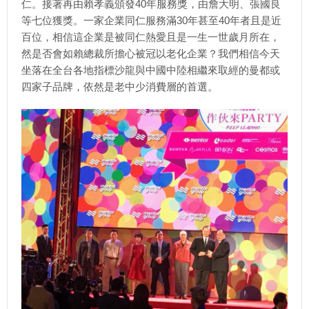
仁。接著再由賴孝義頒發40年服務獎，由詹大明、張國良
等七位獲獎。一家企業同仁服務滿30年甚至40年者且是近
百位，相信這企業是被同仁熱愛且是一生一世歲月所在，
然是否會如賴總裁所擔心被冠以老化企業？我們相信今天
坐落在全台各地指標沙龍與中國中陸相繼來取經的曼都或
四家子品牌，依然是老中少消費層的首選。