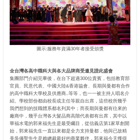
圖示:服務年資滿30年者接受頒獎
全台灣各高中職科大與各大品牌商受邀見證此盛會
集團部門介紹完畢後，在台下超過300位貴賓，包括教育部
官員、民意代表、中國大陸&香港協會、長期與曼都有合作
的高中職科大學校及供應商..等等，也一一被主持人唱名介
紹。學校部份都由校長或主任等親自出席，這些校所幾乎
我們想到的技職體系都名列其中；而長期與曼都有往來的
廠商中，幾乎台灣各大髮品商高階代表都有出席，其中以
華福水電的郭來福先生是最受矚目，從信義店第1家草創開
始，郭來福先生一直以來都是全力支持曼都，他與已故精
美吳儀聖先生是賴總裁最好的商業夥伴，郭來福今天獲得