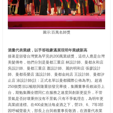
圖示:百萬名師獎
酒量代表業績，以乎答啦豪邁展現明年業績新高
接著是頒發台灣實為罕見的200萬業績獎，這些人應是台灣
美髮傳奇，他們分別是曼都三重店 林設計師、曼都永和店
吳設計師、曼都三重店 蕭設計師、麗的明和店 張廖設計
師、曼都長榮店 溫設計師、曼都金純店 王設計師、曼都汐
止店 涂設計師(註：正式名單以曼都國際公佈為準)。超過
250個獎項以暢順與隆重頒發完畢後，集團董事長賴淑芬上
台，期勉集團全體同仁在服務之速度與創新更提升，不管
景氣是否好壞秉持沒有不景氣‧只有不爭氣理念，為明年更
高業績達標。在400桌無法每桌酒之下，營19、6、7等3部
因呼喊聲最大，部長上台與賴董事長敬酒，在酒量代表業