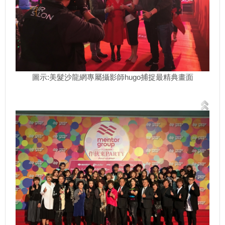
圖示:美髮沙龍網專屬攝影師hugo捕捉最精典畫面