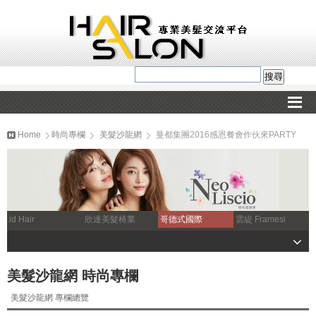
Home
時尚專欄
美髮沙龍網
曼都集團2016感恩餐會作伙來PARTY
id Hair
欣達美髮椅業
哥德式國際
雲緹 Framesi
美髮沙龍網 時尚專欄
美髮沙龍網 專欄總覽