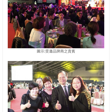
圖示:受邀品牌商之貴賓