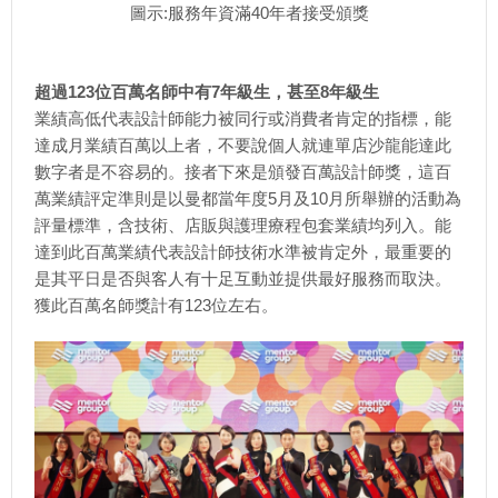
圖示:服務年資滿40年者接受頒獎
超過123位百萬名師中有7年級生，甚至8年級生
業績高低代表設計師能力被同行或消費者肯定的指標，能
達成月業績百萬以上者，不要說個人就連單店沙龍能達此
數字者是不容易的。接者下來是頒發百萬設計師獎，這百
萬業績評定準則是以曼都當年度5月及10月所舉辦的活動為
評量標準，含技術、店販與護理療程包套業績均列入。能
達到此百萬業績代表設計師技術水準被肯定外，最重要的
是其平日是否與客人有十足互動並提供最好服務而取決。
獲此百萬名師獎計有123位左右。