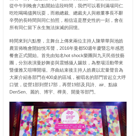
從中午到晚會六點開始這段時間，我們可以看到滿場同仁
吃吃喝喝儘興玩耍，而賴總裁、總裁夫人與賴董事長不辭
辛勞的長時間與同仁拍照，相信這是歷史性的一刻，會在
所有同仁留下永生無法抹滅的回憶。
時間來到六點整，主舞台上傳來兩位主持人陳華華與池皓
農宣佈晚會開始悅耳聲，2016年曼都50週年慶暨忘年感恩
餐會正式開始。首先由知名hot shock樂團與九天民俗技藝
團，分別表演曼妙舞姿與震憾攝人鑼鼓，為整場活動帶來
暨優雅又喧嘩開場。序曲結束後主持人皓農以宏量聲音為
大家介紹各部門在400桌的區域，被唱名的部門皆起立大呼
口號，從營1部到營17部，再營19部及貝詩、air、點線
DenSen、麗的、博宇、樺美、開曼等部門。