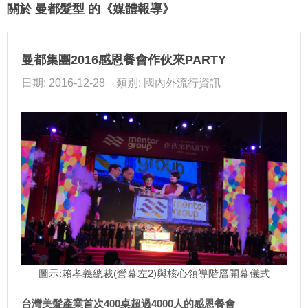
關於 曼都髮型 的《媒體報導》
曼都集團2016感恩餐會作伙來PARTY
日期: 2016-12-28 類別: 國內外流行資訊
圖示:賴孝義總裁(營幕左2)與核心領導階層開幕儀式
台灣美髮產業首次400桌超過4000人的感恩餐會