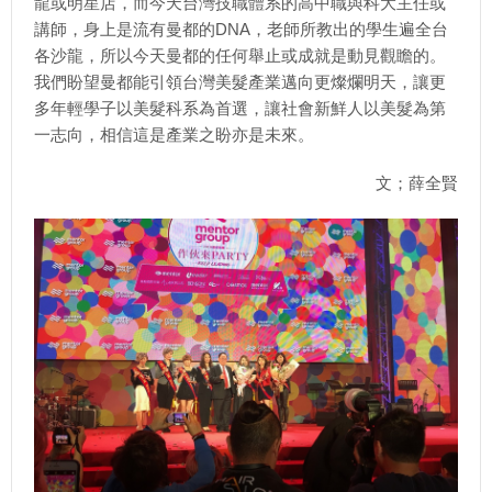
龍或明星店，而今天台灣技職體系的高中職與科大主任或
講師，身上是流有曼都的DNA，老師所教出的學生遍全台
各沙龍，所以今天曼都的任何舉止或成就是動見觀瞻的。
我們盼望曼都能引領台灣美髮產業邁向更燦爛明天，讓更
多年輕學子以美髮科系為首選，讓社會新鮮人以美髮為第
一志向，相信這是產業之盼亦是未來。
文；薛全賢