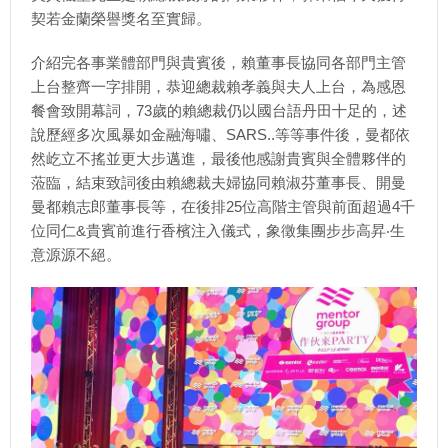
契若金蘭榮譽獎名至實歸。
介紹完各事業體部門與貴賓後，賴董事長協同各部門主管
上台整齊一字排開，恭迎總裁賴孝義與夫人上台，為感恩
餐會致開幕詞，73歲的賴總裁仍以國台語丹田十足的，述
說歷經多次風暴如金融海嘯、SARS..等等事件後，曼都依
然屹立不搖並更大步邁進，最後他感謝貴賓與全體夥伴的
蒞臨，結束致詞後由賴總裁夫婦協同賴淑芬董事長、開曼
曼都賴志郎董事長等，在後排25位高階主管與前面超過4千
位同仁&貴賓前進行香檳注入儀式，象徵集團步步高昇‧生
意源源不絕。