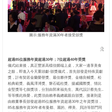
圖示:服務年資滿30年者接受頒獎
超過85位服務年資超過30年；7位超過40年受獎
儀式結束後，真正豐派高檔佳餚端上桌，大家一邊享美食
之餘，即進入今天重頭獻-頒獎儀式，首先頒發是特殊貢獻
獎，計有契若金蘭榮譽獎、最佳夥伴獎、金穗良輔獎、松
柏典範獎、義風澤溥獎、磐石砥柱獎、揚威國際獎、情比
金堅獎等七個獎項，分別由郭來福先生、萬代設計蔡先生..
等等獲此殊榮，此獎項由賴孝義總裁親自頒獎。接著則是
由賴董事長頒發超過85位服務年資超過30年之年資獎項，
85名服務年資30年者有曼都、麗的、樺美、貝詩等部門同