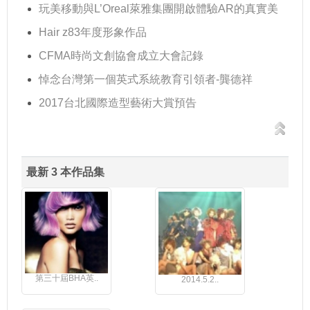
玩美移動與L’Oreal萊雅集團開啟體驗AR的真實美
Hair z83年度形象作品
CFMA時尚文創協會成立大會記錄
悼念台灣第一個英式系統教育引領者-龔德祥
2017台北國際造型藝術大賞預告
最新 3 本作品集
第三十屆BHA英..
2014.5.2..