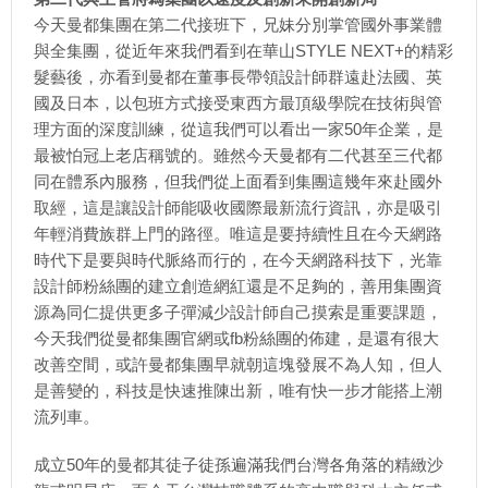
今天曼都集團在第二代接班下，兄妹分別掌管國外事業體
與全集團，從近年來我們看到在華山STYLE NEXT+的精彩
髮藝後，亦看到曼都在董事長帶領設計師群遠赴法國、英
國及日本，以包班方式接受東西方最頂級學院在技術與管
理方面的深度訓練，從這我們可以看出一家50年企業，是
最被怕冠上老店稱號的。雖然今天曼都有二代甚至三代都
同在體系內服務，但我們從上面看到集團這幾年來赴國外
取經，這是讓設計師能吸收國際最新流行資訊，亦是吸引
年輕消費族群上門的路徑。唯這是要持續性且在今天網路
時代下是要與時代脈絡而行的，在今天網路科技下，光靠
設計師粉絲團的建立創造網紅還是不足夠的，善用集團資
源為同仁提供更多子彈減少設計師自己摸索是重要課題，
今天我們從曼都集團官網或fb粉絲團的佈建，是還有很大
改善空間，或許曼都集團早就朝這塊發展不為人知，但人
是善變的，科技是快速推陳出新，唯有快一步才能搭上潮
流列車。
成立50年的曼都其徒子徒孫遍滿我們台灣各角落的精緻沙