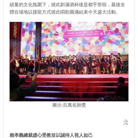
績量的文化氛圍下，彼此斟滿酒杯後是都乎答啦，最後全
體在場地以接龍方式彼此唱歌圓滿結束今天盛大活動。
圖示:百萬名師獎
賴孝義總裁虛心受教並以誠待人視人如己