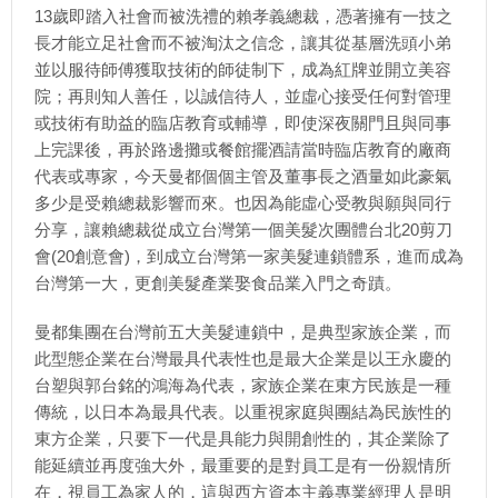
13歲即踏入社會而被洗禮的賴孝義總裁，憑著擁有一技之
長才能立足社會而不被淘汰之信念，讓其從基層洗頭小弟
並以服待師傅獲取技術的師徒制下，成為紅牌並開立美容
院；再則知人善任，以誠信待人，並虛心接受任何對管理
或技術有助益的臨店教育或輔導，即使深夜關門且與同事
上完課後，再於路邊攤或餐館擺酒請當時臨店教育的廠商
代表或專家，今天曼都個個主管及董事長之酒量如此豪氣
多少是受賴總裁影響而來。也因為能虛心受教與願與同行
分享，讓賴總裁從成立台灣第一個美髮次團體台北20剪刀
會(20創意會)，到成立台灣第一家美髮連鎖體系，進而成為
台灣第一大，更創美髮產業娶食品業入門之奇蹟。
曼都集團在台灣前五大美髮連鎖中，是典型家族企業，而
此型態企業在台灣最具代表性也是最大企業是以王永慶的
台塑與郭台銘的鴻海為代表，家族企業在東方民族是一種
傳統，以日本為最具代表。以重視家庭與團結為民族性的
東方企業，只要下一代是具能力與開創性的，其企業除了
能延續並再度強大外，最重要的是對員工是有一份親情所
在，視員工為家人的，這與西方資本主義專業經理人是明