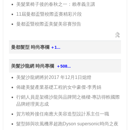
美髮業椅子後的春秋之一：賴孝義主講
11屆曼都盃暨校際盃賽精彩片段
曼都盃暨校際盃美髮美容賽預告
曼都髮型 時尚專欄
＋1...
美髮沙龍網 時尚專欄
＋508...
美髮沙龍網將於2017 年12月1日熄燈
佈建美髮產業基礎工程的女中豪傑-李秀娟
行銷人員是架構沙龍與品牌間之橋樑-專訪得軼國際
品牌經理黃志成
賀方曉羚接任南應大美容造型設計系主任一職
髮型師與吹風機界超跑Dyson supersonic時尚之夜