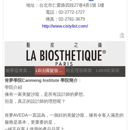
地址：台北市仁愛路四段27巷4弄1號 1樓
電話：02-2772-1727
傳真：02-2781-3679
http://www.cistylist.com/
施華蔻專業美髮
LB法國髮妝之鑰
尚宏理容椅業
LAKME萊肯
肯夢學院Canmeng Institute 學院簡介
：
學院介紹
擁有一家美髮沙龍，是所有設計師的夢想。
但是，真正的設計師的理想呢？
肯夢AVEDA一直認為，一個好的美髮沙龍，擁有令客人滿意的
服務是基本，更重要的是，
─絕不在客人使用的產品品質上