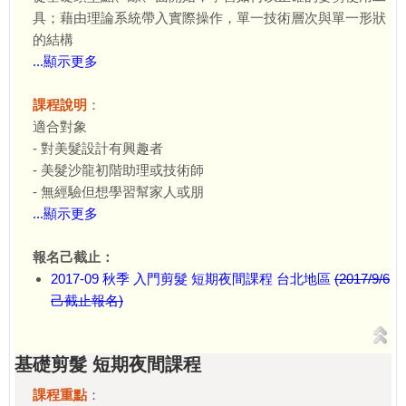
具；藉由理論系統帶入實際操作，單一技術層次與單一形狀
的結構
...顯示更多
課程說明
：
適合對象
- 對美髮設計有興趣者
- 美髮沙龍初階助理或技術師
- 無經驗但想學習幫家人或朋
...顯示更多
報名己截止：
2017-09 秋季 入門剪髮 短期夜間課程 台北地區
(2017/9/6
己截止報名)
基礎剪髮 短期夜間課程
課程重點
：