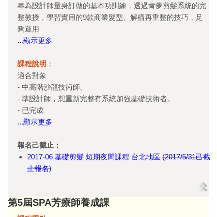
專為設計師量身訂做的基本功訓練，透過肯夢剪髮系統的完
整教授，學習實用的9款商業髮型、解構再重整的技巧，足
夠運用
...顯示更多
課程說明
：
適合對象
- 中高階沙龍技術師。
- 準設計師，想重新完整有系統加強基礎技術者。
- 已完成
...顯示更多
報名己截止：
2017-06 基礎剪髮 短期夜間課程 台北地區
(2017/5/31己截
止報名)
第5屆SPA芳療師養成課