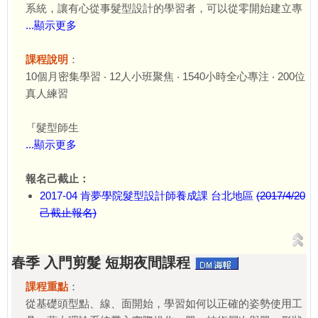
系統，讓有心從事髮型設計的學習者，可以從零開始建立專
...顯示更多
課程說明
：
10個月密集學習 ‧ 12人小班聚焦 ‧ 1540小時全心專注 ‧ 200位
真人練習
『髮型師生
...顯示更多
報名己截止：
2017-04 肯夢學院髮型設計師養成課 台北地區
(2017/4/20
己截止報名)
春季 入門剪髮 短期夜間課程
課程重點
：
從基礎頭型點、線、面開始，學習如何以正確的姿勢使用工