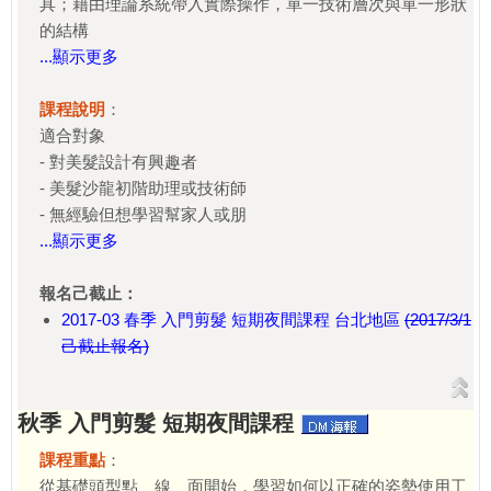
具；藉由理論系統帶入實際操作，單一技術層次與單一形狀
的結構
...顯示更多
課程說明
：
適合對象
- 對美髮設計有興趣者
- 美髮沙龍初階助理或技術師
- 無經驗但想學習幫家人或朋
...顯示更多
報名己截止：
2017-03 春季 入門剪髮 短期夜間課程 台北地區
(2017/3/1
己截止報名)
秋季 入門剪髮 短期夜間課程
課程重點
：
從基礎頭型點、線、面開始，學習如何以正確的姿勢使用工