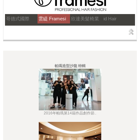
哥德式國際
雲緹 Framesi
欣達美髮椅業
id Hair
帕瑪造型沙龍 特輯
2016年帕瑪第14屆作品創作節..