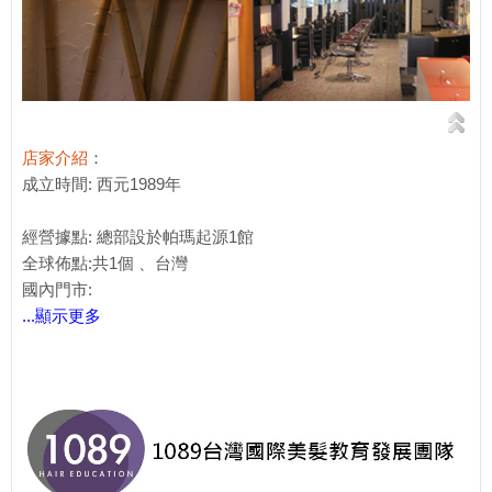
店家介紹
：
成立時間: 西元1989年
經營據點: 總部設於帕瑪起源1館
全球佈點:共1個 、台灣
國內門市:
...顯示更多