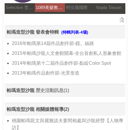
Selective 雪樂媞
1089美髮教育團隊
明佳麗國際
Napla Taiwan
帕瑪造型沙龍 發表會特輯
(特輯列表-4場)
2016年帕瑪第14屆作品創作節-鏡。絲路
2015年帕瑪沙龍人文會館開幕-全台首創私人形象會館
2014年帕瑪第十二屆作品創作節-點綻Color Spot
2013年帕瑪作品創作節-光景形造
帕瑪造型沙龍
歷史活動訊息(1)
帕瑪造型沙龍 相關媒體報導(2)
桃園帕瑪凱文與麗雅談夫妻間相處與沙龍經營【人物專
訪】