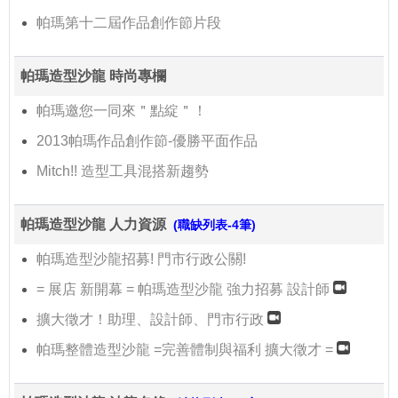
帕瑪第十二屆作品創作節片段
帕瑪造型沙龍 時尚專欄
帕瑪邀您一同來＂點綻＂！
2013帕瑪作品創作節-優勝平面作品
Mitch!! 造型工具混搭新趨勢
帕瑪造型沙龍 人力資源
(職缺列表-4筆)
帕瑪造型沙龍招募! 門市行政公關!
= 展店 新開幕 = 帕瑪造型沙龍 強力招募 設計師
擴大徵才！助理、設計師、門市行政
帕瑪整體造型沙龍 =完善體制與福利 擴大徵才 =