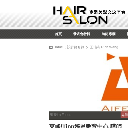
首頁
發表會特輯
時尚專欄
Home
設計師名錄
王瑞奇 Rich Wang
聖馥La Focus
昇
東峰/Tinn婷恩教育中心 講師