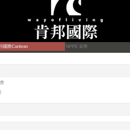
邦國際Canbran
NPPE 采蒂
表會
勢