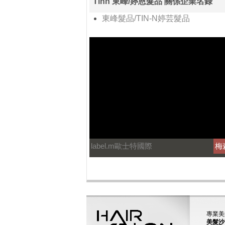
Tinn 東峰/婷恩髮品 關係企業名錄
東峰髮品/TIN-N婷芸髮品
label.m歐士特國際
梅
專業美
美髮沙龍