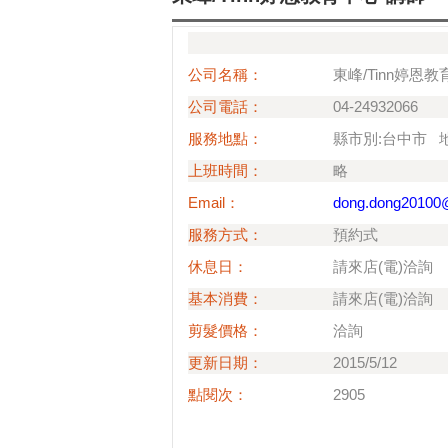
公司名稱：
東峰/Tinn婷恩
公司電話：
04-24932066
服務地點：
縣市別:台中市 
上班時間：
略
Email：
dong.dong20100
服務方式：
預約式
休息日：
請來店(電)洽詢
基本消費：
請來店(電)洽詢
剪髮價格：
洽詢
更新日期：
2015/5/12
點閱次：
2905