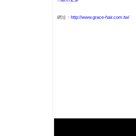
網址：
http://www.grace-hair.com.tw/