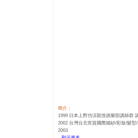
簡介
：
1999 日本上野功涼凱悅俱樂部講師群 
2002 台灣台北世貿國際婚紗/彩妝/髮
2003
...顯示更多