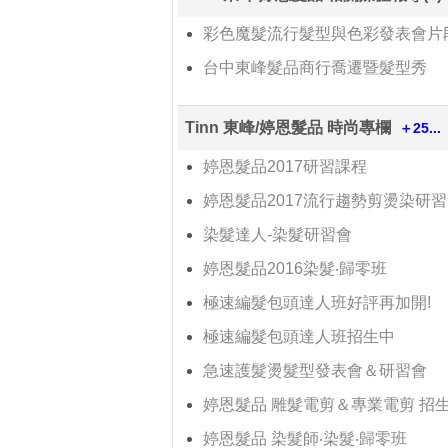
彩色魔髮流行髮型與色彩發表會片
台中東峰髮品商行喬遷暨髮型秀
Tinn 東峰/婷恩髮品 時尚專欄
＋25...
婷恩髮品2017研習課程
婷恩髮品2017流行趨勢剪燙染研
染髮達人-染髮研習會
婷恩髮品2016染髮‧歸零班
極速編髮包頭達人班好評再加開!
極速編髮包頭達人班招生中
急速護髮燙髮型發表會＆研習會
婷恩髮品 雕髮電剪＆專業電剪 招
婷恩髮品 染髮師‧染髮‧歸零班