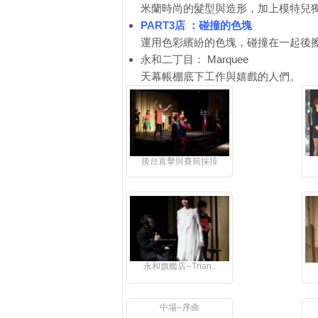
米蘭時尚的髮型與造形，加上模特兒
PART3店 ：碰撞的色塊
運用色彩繽紛的色塊，碰撞在一起後
永和二丁目： Marquee
天幕帳棚底下工作與嬉戲的人們。
後台直擊與賽前採排
永和旗艦店--Trian..
中場--序曲