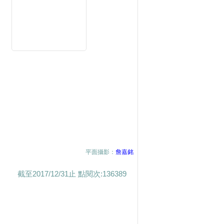
平面攝影：
詹嘉銘
截至2017/12/31止 點閱次:136389