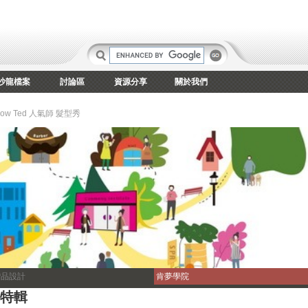
沙龍檔案
討論區
資源分享
關於我們
llow Ted 人氣師 髮型秀
灣品設計
肯夢學院
會特輯