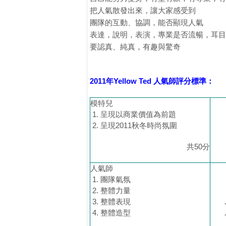
把人氣散發出來，讓大家感受到
團隊的互動、協調，能否顯現人氣
表達，說明，表演，專業是否流暢，耳目
要認真、純真，有趣與驚奇
2011年Yellow Ted 人氣師評分標準：
模特兒
呈現以商業價值為前題
呈現2011秋冬時尚氛圍
共50分
人氣師
團隊氣氛
整體力量
整體表現
整體造型