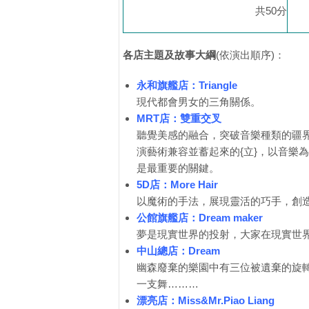
共50分
各店主題及故事大綱
(依演出順序)：
永和旗艦店：Triangle
現代都會男女的三角關係。
MRT店：雙重交叉
聽覺美感的融合，突破音樂種類的疆界
演藝術兼容並蓄起來的{立}，以音樂
是最重要的關鍵。
5D店：More Hair
以魔術的手法，展現靈活的巧手，創
公館旗艦店：Dream maker
夢是現實世界的投射，大家在現實世
中山總店：Dream
幽森廢棄的樂園中有三位被遺棄的旋
一支舞………
漂亮店：Miss&Mr.Piao Liang