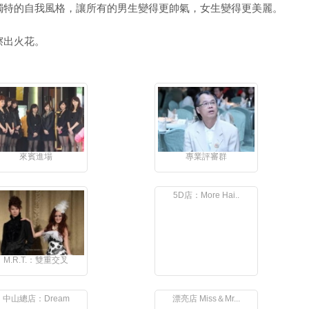
獨特的自我風格，讓所有的男生變得更帥氣，女生變得更美麗。
擦出火花。
來賓進場
專業評審群
5D店：More Hai..
M.R.T.：雙重交叉
中山總店：Dream
漂亮店 Miss＆Mr...