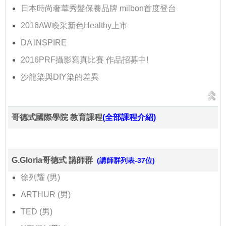
日本時尚奢華秀髮保養品牌 milbon首度登台
2016AW喚采新色Healthy上市
DA INSPIRE
2016PRF攝影寫真比賽 作品招募中!
沙龍染與DIY染的差異
哥德式國際學院 教育課程
(全部課程介紹)
G.Gloria哥德式 講師群
(講師群列表-37位)
徐列耀 (男)
ARTHUR (男)
TED (男)