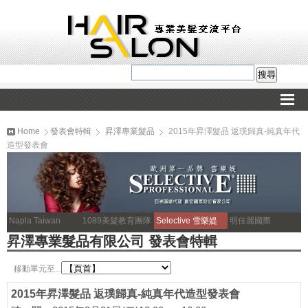
Home
發表會特輯
昇澤專業髮品
2015年昇澤髮品 返璞歸真-純真年代
造型發表會
Napla Taiwan
1089美髮教育團隊
Selective 雪樂媞
明佳麗國際
昇澤專業髮品有限公司 發表會特輯
移動單元至..
2015年昇澤髮品 返璞歸真-純真年代造型發表會