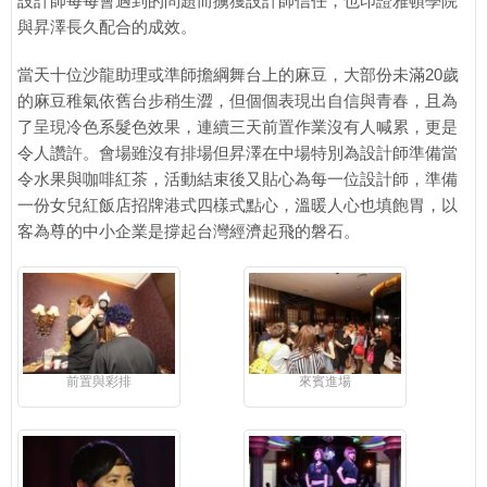
設計師每每會遇到的問題而擄獲設計師信任，也印證雅頓學院
與昇澤長久配合的成效。
當天十位沙龍助理或準師擔綱舞台上的麻豆，大部份未滿20歲
的麻豆稚氣依舊台步稍生澀，但個個表現出自信與青春，且為
了呈現冷色系髮色效果，連續三天前置作業沒有人喊累，更是
令人讚許。會場雖沒有排場但昇澤在中場特別為設計師準備當
令水果與咖啡紅茶，活動結束後又貼心為每一位設計師，準備
一份女兒紅飯店招牌港式四樣式點心，溫暖人心也填飽胃，以
客為尊的中小企業是撐起台灣經濟起飛的磐石。
前置與彩排
來賓進場