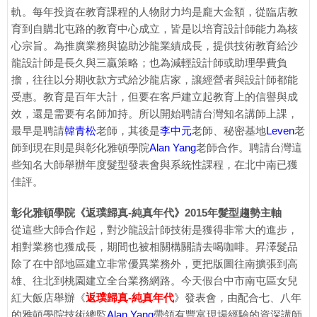
軌。每年投資在教育課程的人物財力均是龐大金額，從臨店教
育到自購北屯路的教育中心成立，皆是以培育設計師能力為核
心宗旨。為推廣業務與協助沙龍業績成長，提供技術教育給沙
龍設計師是長久與三贏策略；也為減輕設計師或助理學費負
擔，往往以分期收款方式給沙龍店家，讓經營者與設計師都能
受惠。教育是百年大計，但要在客戶建立起教育上的信譽與成
效，還是需要有名師加持。所以開始聘請台灣知名講師上課，
最早是聘請
韓青松
老師，其後是
李中元
老師、秘密基地
Leven
老
師到現在則是與彰化雅頓學院
Alan Yang
老師合作。聘請台灣這
些知名大師舉辦年度髮型發表會與系統性課程，在北中南已獲
佳評。
彰化雅頓學院《返璞歸真-純真年代》2015年髮型趨勢主軸
從這些大師合作起，對沙龍設計師技術是獲得非常大的進步，
相對業務也獲成長，期間也被相關構關請去喝咖啡。昇澤髮品
除了在中部地區建立非常優異業務外，更把版圖往南擴張到高
雄、往北到桃園建立全台業務網路。今天假台中市南屯區女兒
紅大飯店舉辦《
返璞歸真-純真年代
》發表會，由配合七、八年
的雅頓學院技術總監
Alan Yang
帶領有豐富現場經驗的資深講師