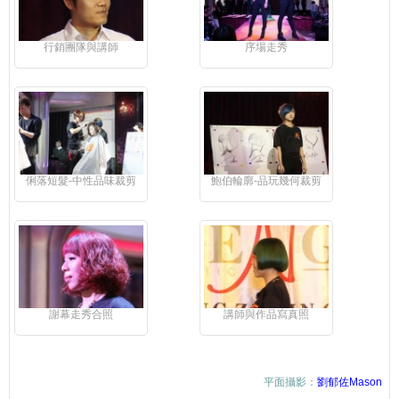
行銷團隊與講師
序場走秀
俐落短髮-中性品味裁剪
鮑伯輪廓-品玩幾何裁剪
謝幕走秀合照
講師與作品寫真照
平面攝影：
劉郁佐Mason