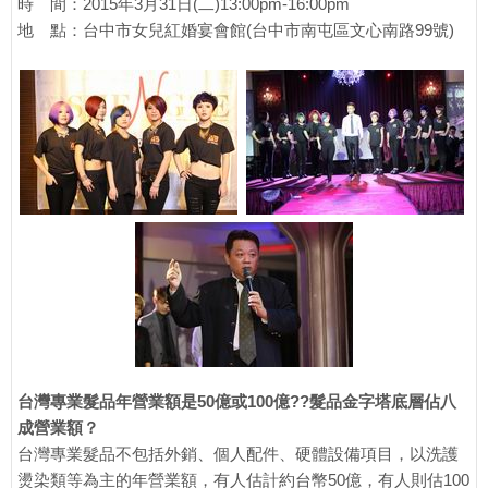
時 間：2015年3月31日(二)13:00pm-16:00pm
地 點：台中市女兒紅婚宴會館(台中市南屯區文心南路99號)
台灣專業髮品年營業額是50億或100億??髮品金字塔底層佔八
成營業額？
台灣專業髮品不包括外銷、個人配件、硬體設備項目，以洗護
燙染類等為主的年營業額，有人估計約台幣50億，有人則估100