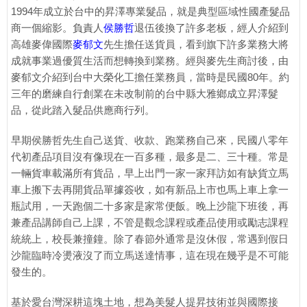
1994年成立於台中的昇澤專業髮品，就是典型區域性國產髮品
商一個縮影。負責人
侯勝哲
退伍後換了許多老板，經人介紹到
高雄麥偉國際
麥郁文
先生擔任送貨員，看到旗下許多業務大將
成就事業過優質生活而想轉換到業務。經與麥先生商討後，由
麥郁文介紹到台中大榮化工擔任業務員，當時是民國80年。約
三年的磨練自行創業在未改制前的台中縣大雅鄉成立昇澤髮
品，從此踏入髮品供應商行列。
早期侯勝哲先生自己送貨、收款、跑業務自己來，民國八零年
代初產品項目沒有像現在一百多種，最多是二、三十種。常是
一輛貨車載滿所有貨品，早上出門一家一家拜訪如有缺貨立馬
車上搬下去再開貨品單據簽收，如有新品上市也馬上車上拿一
瓶試用，一天跑個二十多家是家常便飯。晚上沙龍下班後，再
兼產品講師自己上課，不管是觀念課程或產品使用或勵志課程
統統上，校長兼撞鐘。除了春節外通常是沒休假，常遇到假日
沙龍臨時冷燙液沒了而立馬送達情事，這在現在幾乎是不可能
發生的。
基於愛台灣深耕這塊土地，想為美髮人提昇技術並與國際接