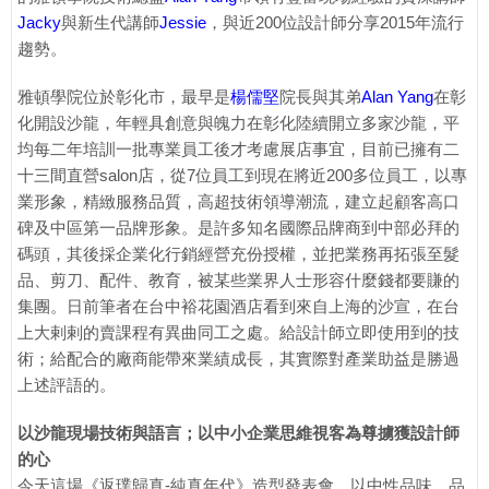
Jacky
與新生代講師
Jessie
，與近200位設計師分享2015年流行
趨勢。
雅頓學院位於彰化市，最早是
楊儒堅
院長與其弟
Alan Yang
在彰
化開設沙龍，年輕具創意與魄力在彰化陸續開立多家沙龍，平
均每二年培訓一批專業員工後才考慮展店事宜，目前已擁有二
十三間直營salon店，從7位員工到現在將近200多位員工，以專
業形象，精緻服務品質，高超技術領導潮流，建立起顧客高口
碑及中區第一品牌形象。是許多知名國際品牌商到中部必拜的
碼頭，其後採企業化行銷經營充份授權，並把業務再拓張至髮
品、剪刀、配件、教育，被某些業界人士形容什麼錢都要賺的
集團。日前筆者在台中裕花園酒店看到來自上海的沙宣，在台
上大剌剌的賣課程有異曲同工之處。給設計師立即使用到的技
術；給配合的廠商能帶來業績成長，其實際對產業助益是勝過
上述評語的。
以沙龍現場技術與語言；以中小企業思維視客為尊擄獲設計師
的心
今天這場《返璞歸真-純真年代》造型發表會，以中性品味、品