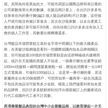
億。其間為何差異如此大，可能市調是以國際品牌與有註冊的
公司家數換算出來的數據。在髮品商計基上，全台許許多多包
括筆者在內的番仔腳(編註:個人髮品經銷商)不計其數，這些個
人戶就可能沒有被計算進去；其次在沙龍家數，以全台產業工
會的會員數計算可能不到5萬，但街頭巷口許許多多沒有加入工
會的個人工作室，其數量比檳榔攤還多。
台灣髮品市場營業額立基於金字塔中間層以下的龐大國產品
商，在美髮沙龍網儘是看到一些國際或國內知名品牌相關訊
息，但可能超過100億的市場營業額是由這群螞蟻雄兵建構而
起。或許在天龍國的美髮人不知道，一個番仔腳光在夏季促銷
1000ml洗髮精＋瞬間護髮素兩瓶一組，贈送給消費者一台14吋
立式電風扇，可做到1000組以上，這是單一番仔腳的量，若這
家廠商全台有20個個體戶，可想而知單一廠商單一組合洗護品
不包括其他品項可販售多少金額。檯面上我們儘看到有知名度
的品牌商，但許許多多默默耕耘怕浮出檯面被訂上的廠家或自
行代工或國外代工者不計其數。
昇澤專業髮品典型的台灣中小企業髮品商，以教育撐起一片天