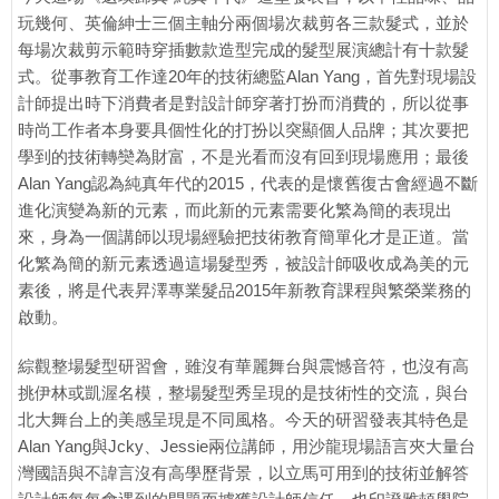
玩幾何、英倫紳士三個主軸分兩個場次裁剪各三款髮式，並於
每場次裁剪示範時穿插數款造型完成的髮型展演總計有十款髮
式。從事教育工作達20年的技術總監Alan Yang，首先對現場設
計師提出時下消費者是對設計師穿著打扮而消費的，所以從事
時尚工作者本身要具個性化的打扮以突顯個人品牌；其次要把
學到的技術轉奱為財富，不是光看而沒有回到現場應用；最後
Alan Yang認為純真年代的2015，代表的是懷舊復古會經過不斷
進化演變為新的元素，而此新的元素需要化繁為簡的表現出
來，身為一個講師以現場經驗把技術教育簡單化才是正道。當
化繁為簡的新元素透過這場髮型秀，被設計師吸收成為美的元
素後，將是代表昇澤專業髮品2015年新教育課程與繁榮業務的
啟動。
綜觀整場髮型研習會，雖沒有華麗舞台與震憾音符，也沒有高
挑伊林或凱渥名模，整場髮型秀呈現的是技術性的交流，與台
北大舞台上的美感呈現是不同風格。今天的研習發表其特色是
Alan Yang與Jcky、Jessie兩位講師，用沙龍現場語言夾大量台
灣國語與不諱言沒有高學歷背景，以立馬可用到的技術並解答