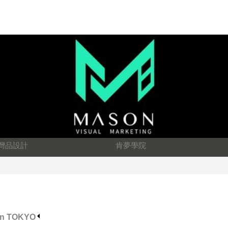
灣品設計
肯夢學院
 TOKYO