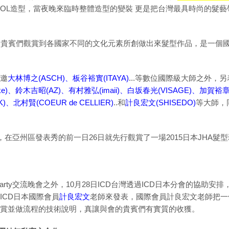
OL造型，當夜晚來臨時整體造型的變裝 更是把台灣最具時尚的髮
的貴賓們觀賞到各國家不同的文化元素所創做出來髮型作品，是一個
邀
大林博之(ASCH)、板谷裕實(ITAYA)
...等數位國際級大師之外，
make)、鈴木吉昭(AZ)、有村雅弘(imaii)、白坂春光(VISAGE)、加賀裕
e K)、北村賢(COEUR de CELLIER)
..和
計良宏文(SHISEDO)
等大師，
，在亞州區發表秀的前一日26日就先行觀賞了一場2015日本JHA髮
arty交流晚會之外，10月28日ICD台灣透過ICD日本分會的協助安
ICD日本國際會員
計良宏文
老師來發表，國際會員計良宏文老師把一
賞並做流程的技術說明，真讓與會的貴賓們有實質的收獲。