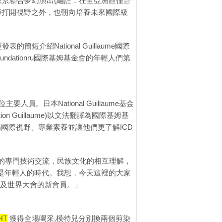
東京聯合夢幻演出(編註：在全亞洲區僅台
師打開視野之外，也朝向培養未來國際級
短介紹National Guillaume國際
e Foundationru國際基姆基金會的年輕人們第
位主要人員。日本National Guillaume基金
ation Guillaume)以文法翻譯為國際基姆基
備國際視野、專業素養並讓他們更了解ICD
員的專門技術交流，民族文化的相互理解，
是年輕人的時代。我想，今天這裡的大家
F及世界大會的新會員。」
HT
獲得全場喝采,模特兒分別換兩個剪染