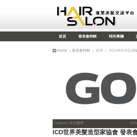
首頁
發表會特輯
時尚專欄
Home
發表會特輯
ICD
2015年ICD亞洲
Canbran 肯邦國際
GO
ICD世界美髮造型家協會 發表