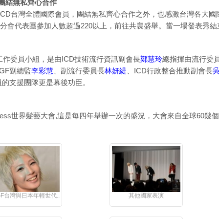
力團結無私齊心合作
ICD台灣全體國際會員，團結無私齊心合作之外，也感激台灣各大國
台灣分會代表團參加人數超過220以上，前往共襄盛舉。當一場發表秀
後強大的工作委員小組，是由ICD技術流行資訊副會長
鄭慧玲
總指揮由流行委
GF副總監
李彩慧
、副流行委員長
林妍緹
、ICD行政整合推動副會長
際會員的支援團隊更是幕後功臣。
 World Congress世界髮藝大會,這是每四年舉辦一次的盛況，大會來自全
GF台灣與日本年輕世代..
其他國家表演