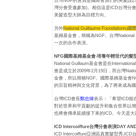
台灣NGF的會員是國際會員們的美髮設
灣分會受邀參加)。相信這是ICD台灣
美髮造型大師為目標方向。
另外
National Guillaume Foundatio
基姆基金會，簡稱為NGF。台灣National Gui
一次的合作表演。
NFG國際基姆基金會‧培養年輕世代的髮
National Guillaum基金會是在Inter
會是成立於2009年2月19日，而台灣National
金會，所以簡稱NGF。國際基姆基金會N
的宗旨精神與文化背景，為了將來成為國
台灣ICD會長
鄭忠煒
表示：「希望ICD
對於世界和平貢獻的提升和集合世界以增
也將會傳承延續接下來的ICD。今天是
ICD Intercoiffure台灣分會表演DAY AND
ICD Intercoiffure亞洲區真實髮