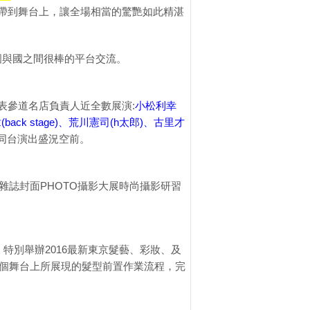
藝帶到舞台上，讓全場相當的驚艷如此精湛
國與國之間很棒的平台交流。
另表參道名店負責人近全數展演:
小松利幸
章(back stage)、荒川憲司(h太郎)、古里才
同台演出盛況空前。
型雜誌封面PHOTO攝影大展時尚攝影研習
排，特別舉辦2016最新東京髮藝、彩妝、及
個舞台上所展現的髮型前置作業流程，完