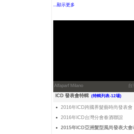
...顯示更多
Alfaparf Milano
台
ICD 發表會特輯
(特輯列表-12場)
2016年ICD跨國界髮藝時尚發表會
2016年ICD台灣分會春酒聯誼
2015年ICD亞洲髮型風尚發表大會in