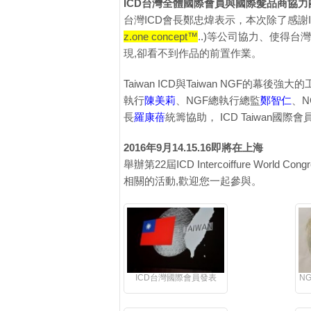
ICD台灣全體國際會員與國際髮品商協
台灣ICD會長鄭忠煒表示，本次除了感謝
z.one concept™
..)等公司協力、使得
現,卻看不到作品的前置作業。
Taiwan ICD與Taiwan NGF的幕
執行
陳美莉
、NGF總執行總監
鄭智仁
、N
長
羅康蓓
統籌協助， ICD Taiwan國
2016年9月14.15.16即將在上海
舉辦第22屆ICD Intercoiffure
相關的活動,歡迎您一起參與。
ICD台灣國際會員發表
N