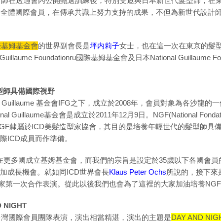
計師在透過會內公開甄選訓練後，特別受邀與日本新世代髮型師，在
分會全體國際會員，在傳承共識上努力支持的成果，不但為新世代設計
nru國際基姆基金會
的世界副會長是
坪内莉子
女士，也在這一次在東京的髮型發表的簡
llaume Foundationru國際基姆基金會及日本National Guillaum
型師具備國際視野
national Guillaume 基金會IFG之下，成立於2008年，會員對象為各沙龍的一
 Guillaume基金會是成立於2011年12月9日。NGF(National Fond
GF隸屬於ICD美髮造型家協會，其目的是培養年輕世代的髮型師具
際ICD成員而作準備。
能在更多國成立基姆基金會，而我們的宗旨是設定於35歲以下各國會
加成長機會。就如同ICD世界會長
Klaus Peter Ochs
所說的，接下來
大家第一次合作表演。從此以後我們也會為了這裡的大家加油培養NG
 NIGHT
型秀,ICD台灣國際會員團隊表演，演出相當精湛，演出的主題是
DAY AND NIG