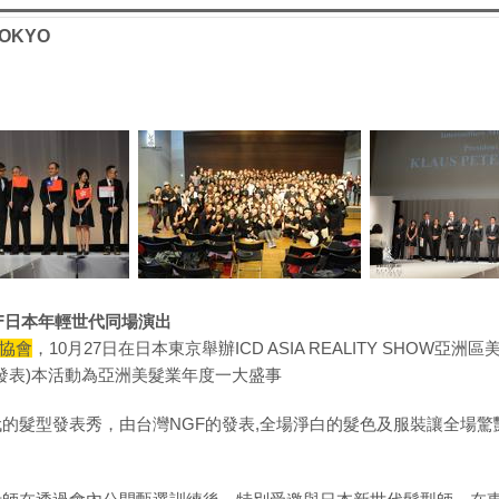
OKYO
GF日本年輕世代同場演出
流協會
，10月27日在日本東京舉辦ICD ASIA REALITY SHOW
發表)本活動為亞洲美髮業年度一大盛事
代的髮型發表秀，由台灣NGF的發表,全場淨白的髮色及服裝讓全場