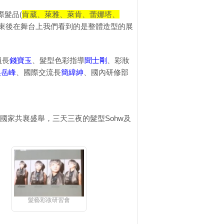
際髮品(
肯葳、萊雅、萊肯、蕾娜塔、
結束後在舞台上我們看到的是整體造型的展
員長
錢寶玉
、髮型色彩指導
聞士剛
、彩妝
吳岳峰
、國際交流長
簡緯紳
、國內研修部
球60幾個國家共襄盛舉，三天三夜的髮型Sohw及
髮藝彩妝研習會