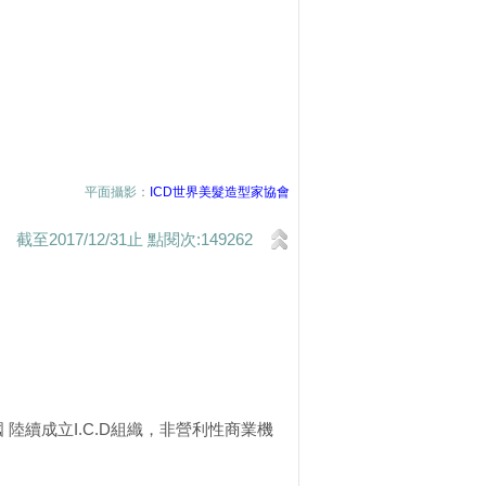
平面攝影：
ICD世界美髮造型家協會
截至2017/12/31止 點閱次:149262
、德國、英國 陸續成立I.C.D組織，非營利性商業機