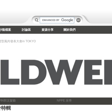
沙龍檔案
討論區
資源分享
關於我們
髮型風尚發表大會in TOKYO
VIN郭文髮藝
NPPE 采蒂
會特輯