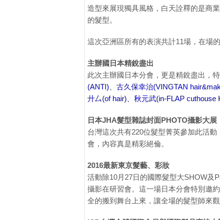
造型來展現獨具風格，白天詮釋的是商業
的髮型。
這次亞洲區所有的表演共計11場，在場
主辦國日本精銳盡出
此次主辦國日本分會，更是精銳盡出，特
(ANTI)、古久保幸治(VINGTAN hair&
廾厶(of hair)、秋元武(in-FLAP cuthous
日本JHA髮型雜誌封面PHOTO攝影大展
台灣這次共有220位髮型菁英參加此活動
會，內容真是精彩絕倫。
2016最新東京髮藝、彩妝
活動除10月27日的國際髮型大SHOW及P
攝影在研習會。這一場日本分會特別邀約
全的搬到舞台上來，讓全場的髮型師來觀