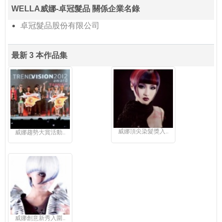
WELLA威娜-卓冠髮品 關係企業名錄
卓冠髮品股份有限公司
最新 3 本作品集
威娜頂尖染髮獎入..
威娜趨勢大賞活動..
威娜創意新秀入圍..