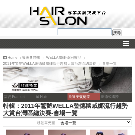
Home
發表會特輯
WELLA威娜-卓冠髮品
2011年驚艷WELLA暨德國威娜流行趨勢大賞台灣區總決賽
會場一覽
雲緹 Framesi
id Hair
欣達美髮椅業
哥德式國際
特輯：2011年驚艷WELLA暨德國威娜流行趨勢
大賞台灣區總決賽-會場一覽
移動單元至..