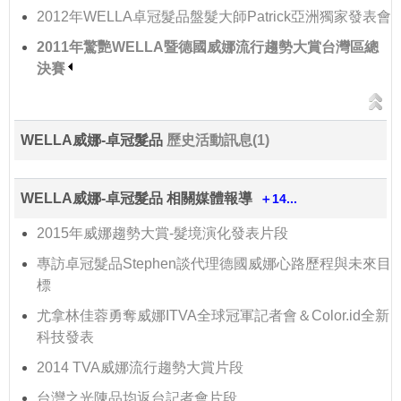
2012年WELLA卓冠髮品盤髮大師Patrick亞洲獨家發表會
2011年驚艷WELLA暨德國威娜流行趨勢大賞台灣區總
決賽
WELLA威娜-卓冠髮品
歷史活動訊息(1)
WELLA威娜-卓冠髮品 相關媒體報導
＋14...
2015年威娜趨勢大賞-髮境演化發表片段
專訪卓冠髮品Stephen談代理德國威娜心路歷程與未來目
標
尤拿林佳蓉勇奪威娜ITVA全球冠軍記者會＆Color.id全新
科技發表
2014 TVA威娜流行趨勢大賞片段
台灣之光陳品均返台記者會片段