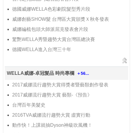
德國威娜WELLA色彩劇院髮型秀片段
威娜創藝SHOW髮 台灣區大賞頒獎Ｘ秋冬發表
威娜編梳包頭大師派屈克發表會片段
驚艷WELLA秀暨趨勢大賞台灣區總決賽
德國WELLA進入台灣三十年
WELLA威娜-卓冠髮品 時尚專欄
＋56...
2017威娜流行趨勢大賞得獎者暨藝類創作發表
2017威娜流行趨勢大賞 藝類-《預告》
台灣百年美髮史
2016TVA威娜流行趨勢大賞 虛實行動
動作快！上課就抽Dyson神級吹風機！