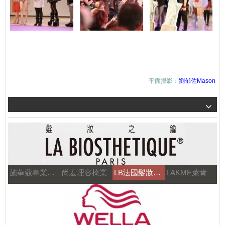
平面攝影：
劉郁佐Mason
施華蔻專業美髮
尚宏理容椅業
LB法國髮妝之鑰
LAKME萊肯