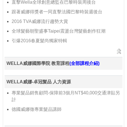
直擊Wella全球創意總監在巴黎時裝周後台
跟著威娜得獎者一同直擊法國巴黎時裝週後台
2016 TVA威娜流行趨勢大賞
全球髮藝朝聖盛事Taipei震盪台灣髮藝創作狂潮
引爆2016春夏髮尚獨家特輯
WELLA威娜國際學院 教育課程
(全部課程介紹)
WELLA威娜-卓冠髮品 人力資源
專業髮品銷售顧問-保障前3個月NT$40,000交通津貼另
計
德國威娜徵專業髮品講師