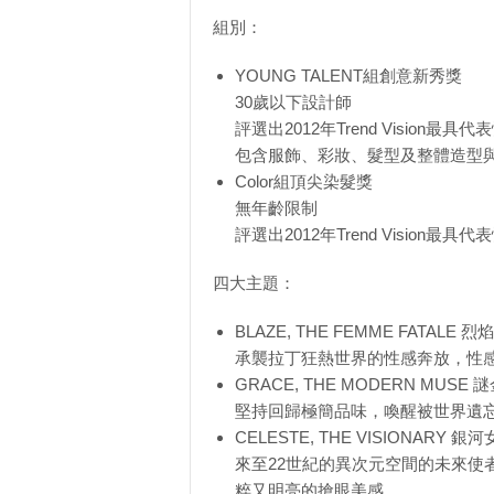
組別：
YOUNG TALENT組創意新秀獎
30歲以下設計師
評選出2012年Trend Vision最
包含服飾、彩妝、髮型及整體造型
Color組頂尖染髮獎
無年齡限制
評選出2012年Trend Vision
四大主題：
BLAZE, THE FEMME FATALE 
承襲拉丁狂熱世界的性感奔放，性
GRACE, THE MODERN MUSE
堅持回歸極簡品味，喚醒被世界遺
CELESTE, THE VISIONARY 銀
來至22世紀的異次元空間的未來
粹又明亮的搶眼美感。