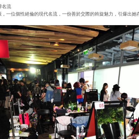
紫醉名流
源，一位個性絕倫的現代名流，一份善於交際的斡旋魅力，引爆出她