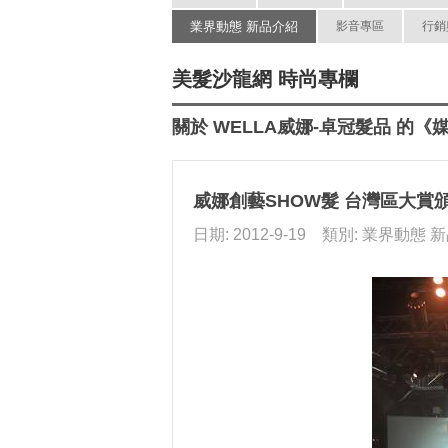
業界動態 新品介紹
影音專區
行銷
美髮沙龍網 時尚專欄
關於 WELLA威娜-卓冠髮品 的《
威娜創藝SHOW髮 台灣區大賞
日期: 2012-9-19 類別: 業界動態