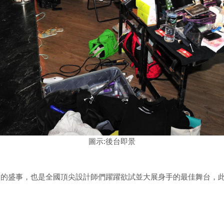
圖示:後台即景
的盛事，也是全國頂尖設計師們躍躍欲試並大展身手的最佳舞台，此