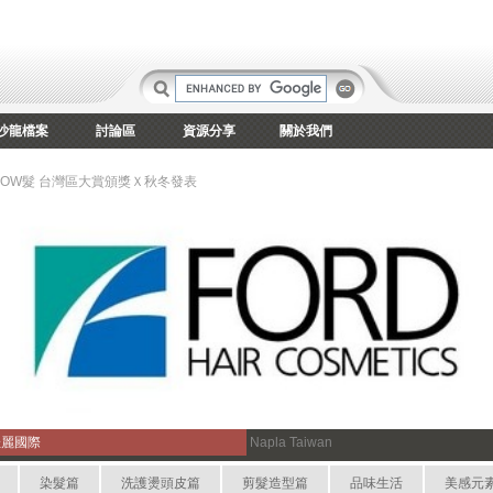
沙龍檔案
討論區
資源分享
關於我們
HOW髮 台灣區大賞頒獎Ｘ秋冬發表
佳麗國際
Napla Taiwan
染髮篇
洗護燙頭皮篇
剪髮造型篇
品味生活
美感元