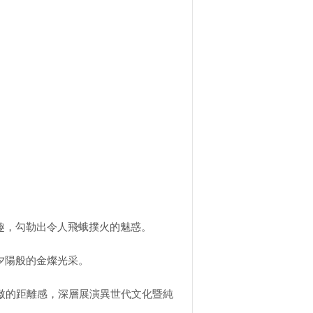
趣，勾勒出令人飛蛾撲火的魅惑。
夕陽般的金燦光采。
傲的距離感，深層展演異世代文化暨純