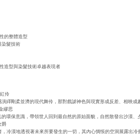
具代表性的整體造型
與染髮技術
最具代表性造型與染髮技術卓越表現者
烈焰紅伶
感演繹剛柔並濟的現代舞伶，那對戲謔神色與現實形成反差、相映成
 謎金繆思
忘的環保意識，帶領世人回到最自然的原始面貌，自然散發出沙漠、
河女爵
使者，冷漠地透視著未來所要發生的一切，其內心惆悵的空洞展露出冷