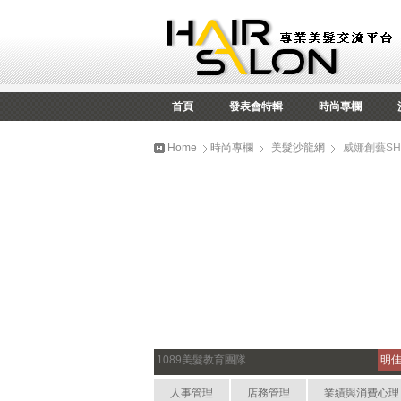
首頁
發表會特輯
時尚專欄
Home
時尚專欄
美髮沙龍網
威娜創藝S
1089美髮教育團隊
明
人事管理
店務管理
業績與消費心理