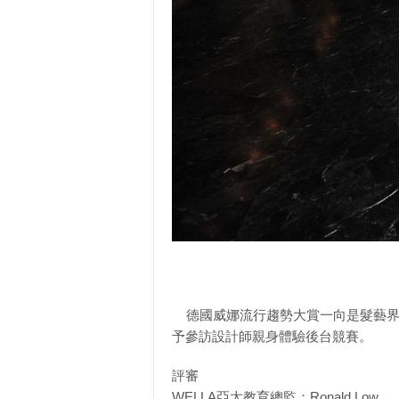
德國威娜流行趨勢大賞一向是髮藝界
予參訪設計師親身體驗後台競賽。
評審
WELLA亞太教育總監：Ronald Low