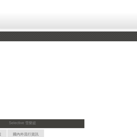
Selective 雪樂媞
素
國內外流行資訊