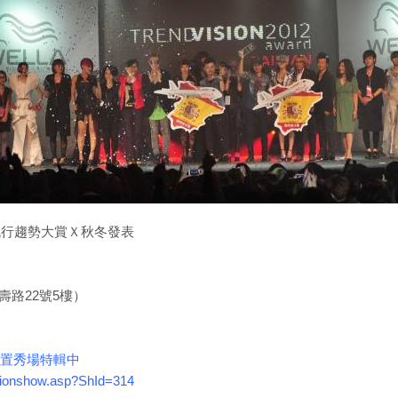
區流行趨勢大賞Ｘ秋冬發表
松壽路22號5樓）
置秀場特輯中
shionshow.asp?ShId=314