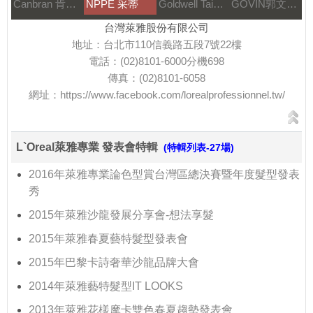
Canbran 肯邦國際
NPPE 采蒂
Goldwell Taiwan
GOVIN郭文髮藝
台灣萊雅股份有限公司
地址：台北市110信義路五段7號22樓
電話：(02)8101-6000分機698
傳真：(02)8101-6058
網址：
https://www.facebook.com/lorealprofessionnel.tw/
L`Oreal萊雅專業 發表會特輯
(特輯列表-27場)
2016年萊雅專業論色型賞台灣區總決賽暨年度髮型發表
秀
2015年萊雅沙龍發展分享會-想法享髮
2015年萊雅春夏藝特髮型發表會
2015年巴黎卡詩奢華沙龍品牌大會
2014年萊雅藝特髮型IT LOOKS
2013年萊雅花樣摩卡雙色春夏趨勢發表會