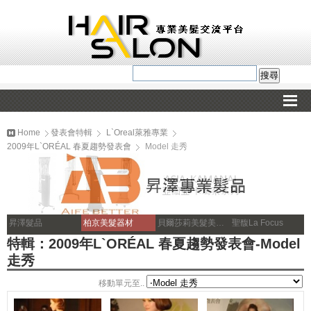
Home
發表會特輯
L`Oreal萊雅專業
2009年L`ORÉAL 春夏趨勢發表會
Model 走秀
昇澤髮品
柏京美髮器材
貝爾莎莉美髮美容補習
聖馥La Focus
特輯：2009年L`ORÉAL 春夏趨勢發表會-Model
走秀
移動單元至..