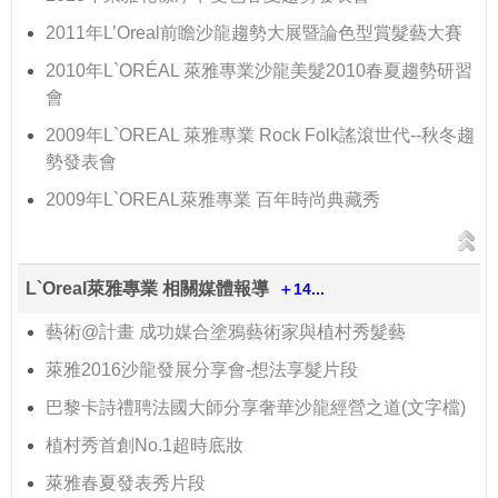
2011年L’Oreal前瞻沙龍趨勢大展暨論色型賞髮藝大賽
2010年L`ORÉAL 萊雅專業沙龍美髮2010春夏趨勢研習
會
2009年L`OREAL 萊雅專業 Rock Folk謠滾世代--秋冬趨
勢發表會
2009年L`OREAL萊雅專業 百年時尚典藏秀
L`Oreal萊雅專業 相關媒體報導
＋14...
藝術@計畫 成功媒合塗鴉藝術家與植村秀髮藝
萊雅2016沙龍發展分享會-想法享髮片段
巴黎卡詩禮聘法國大師分享奢華沙龍經營之道(文字檔)
植村秀首創No.1超時底妝
萊雅春夏發表秀片段