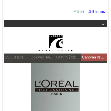
平面攝影：
羅世保(Pony)
ESUCHEN藝思晨
Goldwell Taiwan
GOVIN郭文髮藝
Canbran 肯邦國際