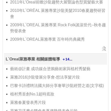
2011年L’Oreal前瞻沙龍趨勢大展暨論色型賞髮藝大賽
2010年L`ORÉAL 萊雅專業沙龍美髮2010春夏趨勢研習
會
2009年L`OREAL 萊雅專業 Rock Folk謠滾世代--秋冬趨
勢發表會
2009年L`OREAL萊雅專業 百年時尚典藏秀
L`Oreal萊雅專業 相關媒體報導
＋14...
藝術@計畫 成功媒合塗鴉藝術家與植村秀髮藝
萊雅2016沙龍發展分享會-想法享髮片段
巴黎卡詩禮聘法國大師分享奢華沙龍經營之道(文字檔)
植村秀首創No.1超時底妝
萊雅春夏發表秀片段
萊雅花漾摩卡雙色春夏趨勢發表會片段