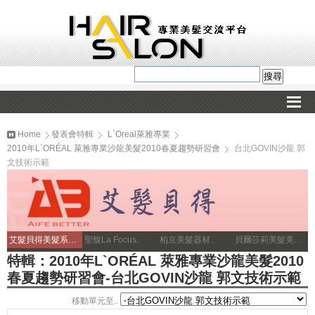
Home
發表會特輯
L`Oreal萊雅專業
2010年L`ORÉAL 萊雅專業沙龍美髮2010春夏趨勢研習會
台北GOVIN沙龍 郭
文技術示範
艾髮貝得美髮系列..
聖馥La Focus..
柏京美髮器材..
貝爾莎莉美髮美容補習..
特輯：2010年L`ORÉAL 萊雅專業沙龍美髮2010
春夏趨勢研習會-台北GOVIN沙龍 郭文技術示範
移動單元至..