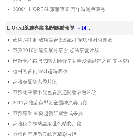
2009年L`OREAL萊雅專業 百年時尚典藏秀
L`Oreal萊雅專業 相關媒體報導
＋14...
藝術@計畫 成功媒合塗鴉藝術家與植村秀髮藝
萊雅2016沙龍發展分享會-想法享髮片段
巴黎卡詩禮聘法國大師分享奢華沙龍經營之道(文字檔)
植村秀首創No.1超時底妝
萊雅春夏發表秀片段
萊雅花漾摩卡雙色春夏趨勢發表會片段
2011萊雅論色型賞全國總決賽片段
萊雅專業 春夏趨勢研習會成果展
萊雅秋冬趨勢謠滾世代精彩片段
萊雅百年時尚典藏秀精彩片段