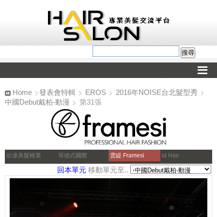
Home
發表會特輯
EROS
2016年NOISE台北髮型秀
中國Debut戴柏-動漫
第31張
欣達美髮椅業
哥德式國際
雲緹 Framesi
id Hair
回本單元
移動單元至..