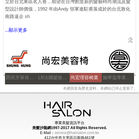
立於台北東區名人巷，期望在台灣創造新的髮藝時尚潮流及髮
型設計師價值，1992 年由Andy 領軍進駐甫落成於的台北敦化
南路遠企 sh
...顯示更多
西班牙萊肯髮品
LB法國髮妝之鑰
尚宏理容椅業
施華蔻專業美髮
本網頁皆為歷史資料，本網站已停止更新了。
專業美髮資訊平台
美髮沙龍網1997-2017
All Rights Reserved.
E-Mail：
service@hairsalon.com.tw
412台中市大里區日新路461號