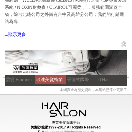
品牌為『WELLA德國威娜 /SEBASTIAN莎貝之聖 / SP專業髮護
系統 / NIOXIN耐奧森 / CLAIROL可麗柔 』，服務範圍涵蓋全
省，除台北總公司之外尚有台中及高雄分公司；我們的行銷通
路為專
...顯示更多
雲緹 Framesi
欣達美髮椅業
哥德式國際
id Hair
本網頁皆為歷史資料，本網站已停止更新了。
專業美髮資訊平台
美髮沙龍網1997-2017
All Rights Reserved.
E-Mail：
service@hairsalon.com.tw