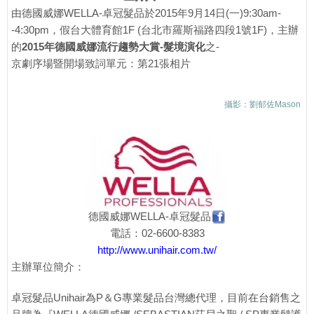
由德國威娜WELLA-卓冠髮品於2015年9月14日(一)9:30am-
-4:30pm，假台大體育館1F (台北市羅斯福路四段1號1F)，主辦
的
2015年德國威娜流行趨勢大賞-髮境演化
之-
京劇序場暨開場致詞單元：第21張相片
攝影：劉郁佐Mason
德國威娜WELLA-卓冠髮品
電話：02-6600-8383
http://www.unihair.com.tw/
主辦單位簡介：
卓冠髮品Unihair為P＆G專業髮品台灣總代理，目前在台銷售之