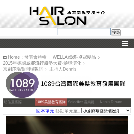
Home
發表會特輯
WELLA威娜-卓冠髮品
2015年德國威娜流行趨勢大賞-髮境演化
京劇序場暨開場致詞
主持人Dennis
明佳麗國際
1089美髮教育團隊
Selective 雪樂媞
Napla Taiwan
回本單元
移動單元至..