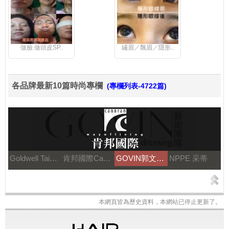
做臉.做頭皮SP..
繡眉／飄眉／隱形..
各品牌最新10篇時尚專欄
(專欄列表-4722篇)
Goldwell Taiwan
肯邦國際Canbran
GOVIN郭文髮藝
NPPE 采蒂
本網頁皆為歷史資料，本網站已停止更新了。