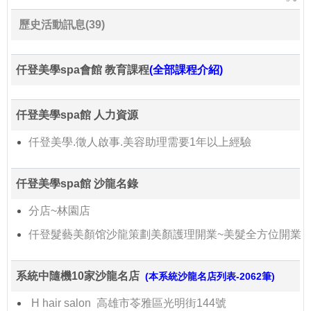
歷史活動訊息(39)
仟登美學spa會館 教育課程
(全部課程介紹)
仟登美學spa館 人力資源
仟登美學.徵人啟事.美容助理需要1年以上經驗
仟登美學spa館 沙龍名錄
分店~林園店
仟登髮藝美顏馆沙龍策劃美顏護理開業~美髮全方位開業
系統中隨機10家沙龍名店
(本系統沙龍名店列表-2062筆)
H hair salon 高雄市苓雅區光明街144號