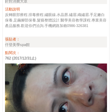
針對消費大眾
活動說明
反轉眼部療程.排毒療程.繡眼線.水晶唇.繡眉.織繡眉.手足嫩白
保養.足繭腳部保養.髮藝整體設計.醫學美容教學課程.專業美容
產品服務.歡迎你們洽詢.手機網路加賴0986-326381
張貼者：
仟登美學spa館
點閱次：
762 (2017/12/31止)