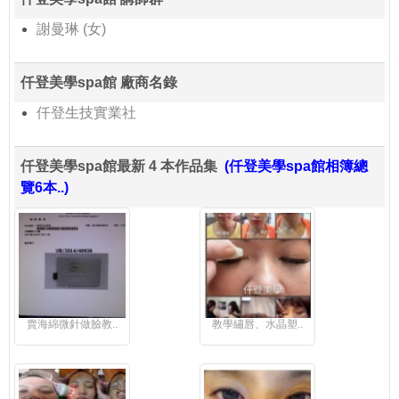
謝曼琳 (女)
仟登美學spa館 廠商名錄
仟登生技實業社
仟登美學spa館最新 4 本作品集
(仟登美學spa館相簿總
覽6本..)
賣海綿微針做臉教..
教學繡唇、水晶塑..