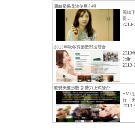
麗綺堅果花油使用心得
麗綺
得 ...
2013-
2013年秋冬剪染造型技研會
201
Jolin..
2013-
改變美髮形態 新勢力正式登台
HM頭
行「美
2013-