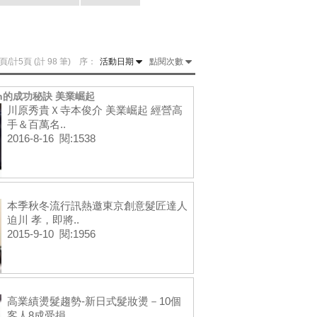
頁/計5頁 (計 98 筆) 序：
活動日期
點閱次數
n的成功秘訣 美業崛起
川原秀貴Ｘ寺本俊介 美業崛起 經營高
手＆百萬名..
2016-8-16 閱:1538
本季秋冬流行訊熱邀東京創意髮匠達人
迫川 孝，即將..
2015-9-10 閱:1956
高業績燙髮趨勢-新日式髮妝燙－10個
客人8成受損..