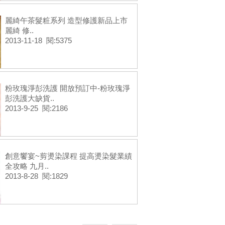
麗綺午茶髮粧系列 造型修護新品上市
麗綺 修..
2013-11-18 閱:5375
粉玫瑰淨彭洗護 開放預訂中-粉玫瑰淨
彭洗護大缺貨..
2013-9-25 閱:2186
創意饗宴~剪燙染課程 提高燙染髮業績
全攻略 九月..
2013-8-28 閱:1829