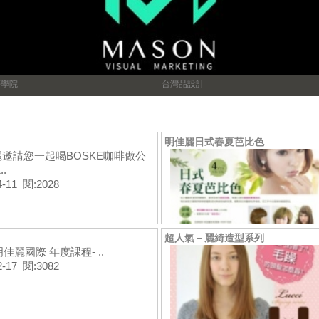
夢學院
台灣品設計
明佳麗日式春夏芭比色
邀請您一起喝BOSKE咖啡做公
..
4-11 閱:2028
超人氣－麗綺造型系列
明佳麗國際 年度課程- ..
2-17 閱:3082