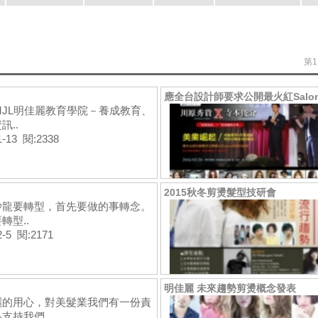
第1
應全台設計師要求公開最火紅Salo
7MJL明佳麗教育學院－養成教育、
訊..
1-13 閱:2338
2015秋冬剪燙髮型技研會
沙龍要轉型，首先要做的事轉念。
轉型..
2-5 閱:2171
明佳麗 未來趨勢剪燙概念發表
麗的用心，對美髮業我們有一份責
支持我們..