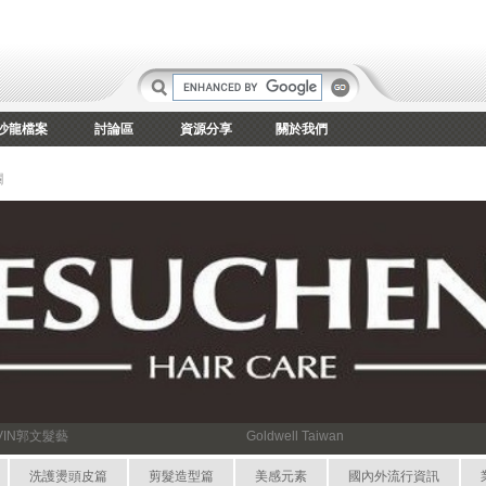
沙龍檔案
討論區
資源分享
關於我們
欄
VIN郭文髮藝
Goldwell Taiwan
洗護燙頭皮篇
剪髮造型篇
美感元素
國內外流行資訊