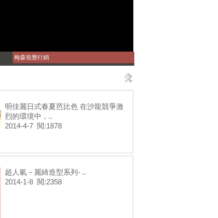
梅森視覺行銷
明佳麗日式春夏芭比色 在沙龍競爭激
烈的環境中，..
2014-4-7 閱:1878
超人氣－麗綺造型系列- ..
2014-1-8 閱:2358