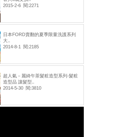
2015-2-6 閱:2271
日本FORD賣翻的夏季限量洗護系列
大..
2014-8-1 閱:2185
超人氣－麗綺午茶髮粧造型系列-髮粧
造型品 讓髮型..
2014-5-30 閱:3810