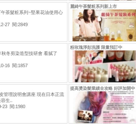
麗綺午茶髮粧系列新上市
下午茶髮粧系列~堅果花油使用心
12-27 閱:2849
粉玫瑰淨彭洗護 限量預訂中
3年秋冬剪染造型技研會 看膩了
10-16 閱:1857
提高燙染髮業績全攻略 好評加開中
皮管理說明會講座 現在日本正流
容生..
9-23 閱:1980