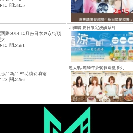
3-10 閱:3395
明佳麗 夏日限定洗護系列
國際2014 10月份日本東京街頭
大..
9-10 閱:2581
超人氣-麗綺午茶髮粧造型系列
形品新品 棉花糖硬噴霧-- -..
7-22 閱:2256