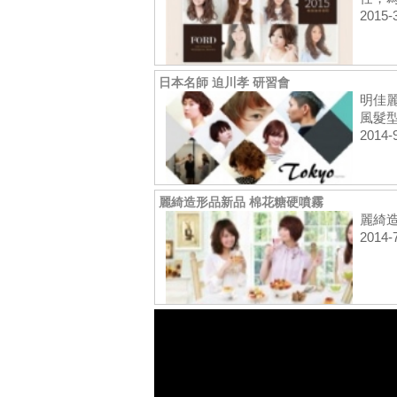
2015-
日本名師 迫川孝 研習會
明佳麗
風髮型
2014-
麗綺造形品新品 棉花糖硬噴霧
麗綺造
2014-