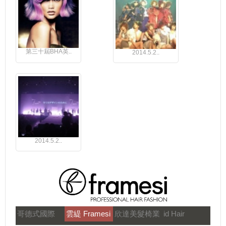
第三十屆BHA英..
2014.5.2..
2014.5.2..
哥德式國際
雲緹 Framesi
欣達美髮椅業
id Hair