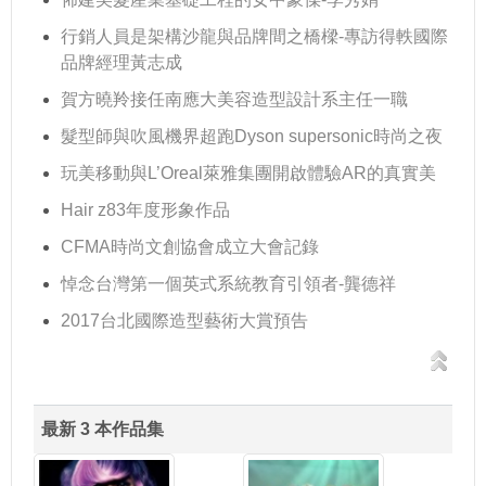
行銷人員是架構沙龍與品牌間之橋樑-專訪得軼國際
品牌經理黃志成
賀方曉羚接任南應大美容造型設計系主任一職
髮型師與吹風機界超跑Dyson supersonic時尚之夜
玩美移動與L’Oreal萊雅集團開啟體驗AR的真實美
Hair z83年度形象作品
CFMA時尚文創協會成立大會記錄
悼念台灣第一個英式系統教育引領者-龔德祥
2017台北國際造型藝術大賞預告
最新 3 本作品集