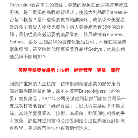
Revelution教育學院的雲緹，專業的形象在台深耕20年屹立
不搖。是什麼樣的品牌經營模式，使義大利品牌Framesi在
台紮下根基？是什麼樣的教育培訓策略，成就現今美髮產
業許多主管級人物發光發熱？踏入美髮產業近35年的許世
輝，最初從美商必治妥的藥品業務，發展成擁有Framesi、
Sothys、柔多 三個品牌的喜徠化妝品公司，不僅在美髮業
形象穩固，甚至跨足代理專業美容品牌Sothys，他是如何
使品牌不斷增加？
美髮產業發展趨勢：技術→經營管理→專業→流行
回顧許世輝的人生軌跡，彷彿翻開美髮產業的歷史扉頁。
高雄醫學院畢業的他，原本在美商Bristol-Myers（必治
妥）銷售藥品，1974年公司分派他到新部門銷售台灣第一
支成功打響名聲的「綠野香波」，從此與美髮結下不解之
緣。當時美髮產業以「技術」為導向，強調師徒相授的手
工技藝，許世輝提到當時必治妥開始引進世界級設計師來
台教學，美式經營手法也跟著悄悄進入。