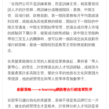
「在我們公司不是訓練業務，而是訓練主管」相當重視培
訓人才的許世輝，將訓練分成幾個階段：業務、中階主
管、區域行銷、財務規劃。第一階段業務每月平均業績達
到目標，就能成為其他業務的模範，開始往下一階段的中
階主管邁進；中階主管開始學管理，把過去成功導入市場
的經驗與下屬分享，複製成功銷售經驗；當中階主管能夠
帶領三至五人的團隊時，便可以將一個區域交由其規劃市
場行銷策略；最後一個階段則是教育主管財務規劃的概
念。
在美髮業能擔任主管的人都是從業務做起，秉持著「帶人
要帶心」的理念，許世輝過去的人才培訓經驗，成就現今
美髮產業許多高階主管。樂於分享的他曾在文化與實踐大
學授課，他的經營理念與帶人哲學孕育無數學子。
創新策略——e-learning網路整合行銷進軍對岸
在競爭日趨白熱化的美髮業，喜徠不僅是靠品牌打出一片
天，健全的經營理念才是根本。許世輝分析人才培訓是喜