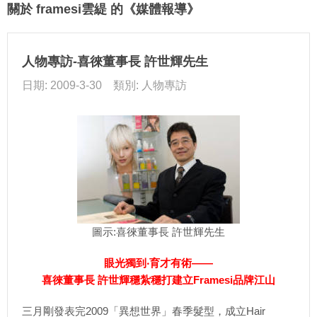
關於 framesi雲緹 的《媒體報導》
人物專訪-喜徠董事長 許世輝先生
日期: 2009-3-30 類別: 人物專訪
圖示:喜徠董事長 許世輝先生
眼光獨到‧育才有術——
喜徠董事長 許世輝穩紮穩打建立Framesi品牌江山
三月剛發表完2009「異想世界」春季髮型，成立Hair