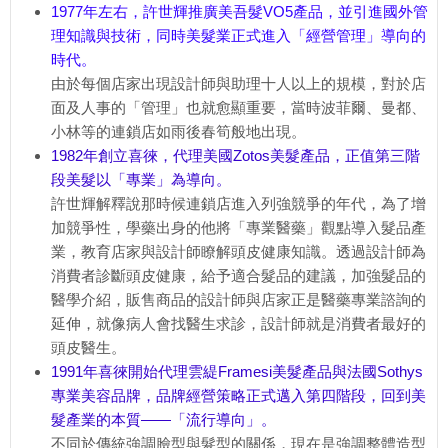
1977年左右，許世輝推廣美吾髮VO5產品，並引進國外管
理知識與技術，同時美髮業正式進入「經營管理」導向的
時代。
由於每個店家出現設計師與助理十人以上的規模，對於店
面及人事的「管理」也就愈顯重要，當時波菲爾、曼都、
小林等的連鎖店如雨後春筍般地出現。
1982年創立喜徠，代理美國Zotos美髮產品，正值第三階
段美髮以「專業」為導向。
許世輝解釋說那時候連鎖店進入列強競爭的年代，為了增
加競爭性，學藥出身的他將「專業醫藥」觀點導入髮品產
業，教育店家與設計師瞭解頭皮健康知識。透過設計師為
消費者診斷頭皮健康，給予適合髮品的建議，加強髮品的
醫學介紹，販售商品的設計師與店家正是醫藥專業諮詢的
延伸，就像病人會找醫生求診，設計師就是消費者最好的
頭皮醫生。
1991年喜徠開始代理雲緹Framesi美髮產品與法國Sothys
專業美容品牌，品牌經營策略正式邁入第四階段，回到美
髮產業的本質——「流行導向」。
不同於傳統強調臉型與髮型的關係，現在是強調整體造型