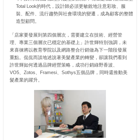
Total Look的時代，設計師必須更敏銳地注意彩妝、服
裝、配件、流行趨勢與社會環境的變遷，成為顧客的整體
造型顧問。
「店家要發展到第四個層次，需要建立在技術、經營管
理、專業三個層次已穩定的基礎上」許世輝特別強調，未
來喜徠將以教育學院以及網路整合行銷做為下一階段發展
重點。侃侃而談地述說著美髮產業的轉變，卻讓我們看到
許世輝如何透過品牌經營策略，成功行銷綠野香波、
VO5、Zotos、Framesi、Sothys五個品牌，同時還推動美
髮產業的躍升。