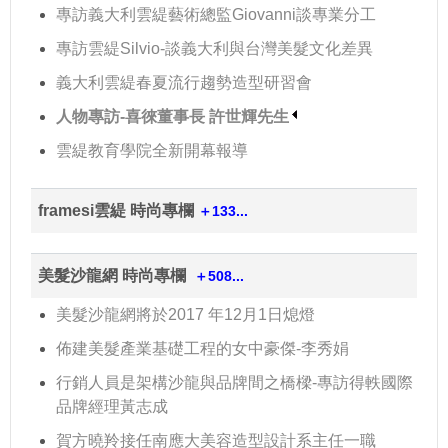
專訪義大利雲緹藝術總監Giovanni談專業分工
專訪雲緹Silvio-談義大利與台灣美髮文化差異
義大利雲緹春夏流行趨勢造型研習會
人物專訪-喜徠董事長 許世輝先生
雲緹教育學院全新開幕報導
framesi雲緹 時尚專欄
＋133...
美髮沙龍網 時尚專欄
＋508...
美髮沙龍網將於2017 年12月1日熄燈
佈建美髮產業基礎工程的女中豪傑-李秀娟
行銷人員是架構沙龍與品牌間之橋樑-專訪得軼國際
品牌經理黃志成
賀方曉羚接任南應大美容造型設計系主任一職