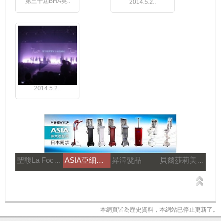
第三十屆BHA英..
2014.5.2..
2014.5.2..
聖馥La Focus
ASIA亞細亞溫塑機
昇澤髮品
貝爾莎莉美髮美容補習
本網頁皆為歷史資料，本網站已停止更新了。