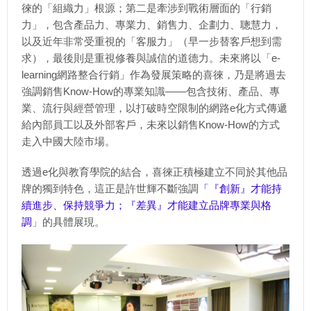
徠的「組織力」根源；第二是牽涉到戰術層面的「行銷
力」，包含產品力、專業力、銷售力、企劃力、聰慧力，
以及近年非常受重視的「客服力」（早一步替客戶想到需
求），最後則是重視修養與誠信的道德力。未來將以「e-
learning網路整合行銷」作為發展策略的喜徠，乃是將過去
強調銷售Know-How的專業知識——包含技術、產品、專
業、流行與經營管理，以打破時空限制的網路e化方式傳遞
給內部員工以及外部客戶，未來以銷售Know-How的方式
走入中國大陸市場。
透過e化與教育學院的結合，喜徠正積極建立不同於其他品
牌的獨到特色，這正是許世輝不斷強調
「『創新』才能持
續進步、保持競爭力；『差異』才能建立品牌專業與格
調
」的具體展現。