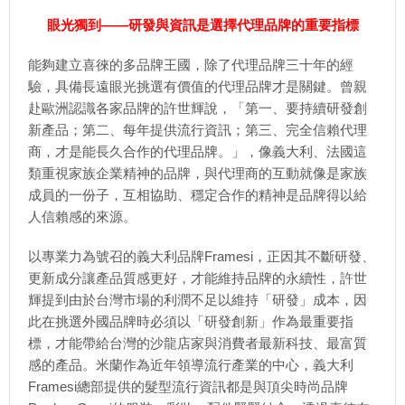
眼光獨到——研發與資訊是選擇代理品牌的重要指標
能夠建立喜徠的多品牌王國，除了代理品牌三十年的經
驗，具備長遠眼光挑選有價值的代理品牌才是關鍵。曾親
赴歐洲認識各家品牌的許世輝說，「第一、要持續研發創
新產品；第二、每年提供流行資訊；第三、完全信賴代理
商，才是能長久合作的代理品牌。」，像義大利、法國這
類重視家族企業精神的品牌，與代理商的互動就像是家族
成員的一份子，互相協助、穩定合作的精神是品牌得以給
人信賴感的來源。
以專業力為號召的義大利品牌Framesi，正因其不斷研發、
更新成分讓產品質感更好，才能維持品牌的永續性，許世
輝提到由於台灣市場的利潤不足以維持「研發」成本，因
此在挑選外國品牌時必須以「研發創新」作為最重要指
標，才能帶給台灣的沙龍店家與消費者最新科技、最富質
感的產品。米蘭作為近年領導流行產業的中心，義大利
Framesi總部提供的髮型流行資訊都是與頂尖時尚品牌