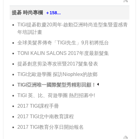
提碁 時尚專欄
＋158...
TIGI提碁歡慶20周年‧啟動亞洲時尚造型集暨靈感青
年培訓計畫
全球美髮界傳奇「TIGI先生」9月初將抵台
TONI KALIN SALONS 2017年度最新髮集
提碁創意剪染專攻班暨2017髮集發表
TIGI北歐遊學團 探訪Niophlex的故鄉
TIGI亞洲唯一國際髮型秀精彩回顧！
TIGI 英、比、荷遊學團 熱烈招募中!
2017 TIGI課程手冊
2017 TIGI北中南教育課程
2017 TIGI教育分享日開始報名