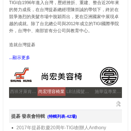
TIGI自1996年進入台灣，歷經挫折、重建、整合近20年來
的努力成長，在台灣提碁總經理陳崇誠的帶領下，終於在
競爭激烈的美髮市場中脫穎而出，更在亞洲國家中展現卓
越的成就。除了台北總公司與2012年成立的TIGI國際學院
外，台灣中、南部皆有分公司與教育中心。
造就台灣提碁
...顯示更多
西班牙萊肯髮品
尚宏理容椅業
LB法國髮妝之鑰
施華蔻專業美髮
提碁 發表會特輯
(特輯列表-42場)
2017年提碁歡慶20周年‧TIGI創辦人Anthony