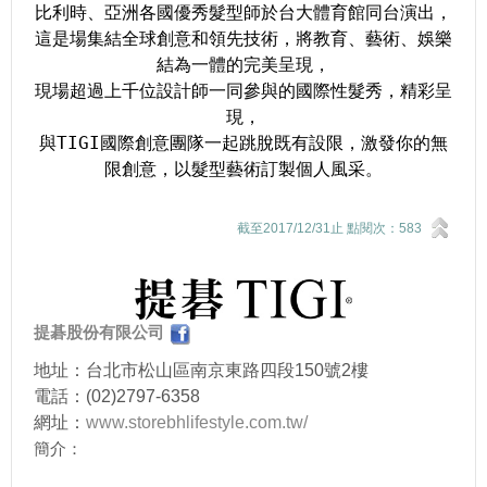
比利時、亞洲各國優秀髮型師於台大體育館同台演出，
這是場集結全球創意和領先技術，將教育、藝術、娛樂
結為一體的完美呈現，
現場超過上千位設計師一同參與的國際性髮秀，精彩呈
現，
與TIGI國際創意團隊一起跳脫既有設限，激發你的無
限創意，以髮型藝術訂製個人風采。
截至2017/12/31止 點閱次：583
提碁股份有限公司
地址：台北市松山區南京東路四段150號2樓
電話：(02)2797-6358
網址：
www.storebhlifestyle.com.tw/
簡介：