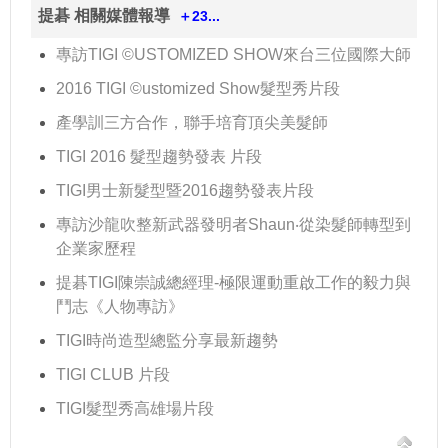
提碁 相關媒體報導
＋23...
專訪TIGI ©USTOMIZED SHOW來台三位國際大師
2016 TIGI ©ustomized Show髮型秀片段
產學訓三方合作，聯手培育頂尖美髮師
TIGI 2016 髮型趨勢發表 片段
TIGI男士新髮型暨2016趨勢發表片段
專訪沙龍吹整新武器發明者Shaun‧從染髮師轉型到
企業家歷程
提碁TIGI陳崇誠總經理-極限運動重啟工作的毅力與
鬥志《人物專訪》
TIGI時尚造型總監分享最新趨勢
TIGI CLUB 片段
TIGI髮型秀高雄場片段