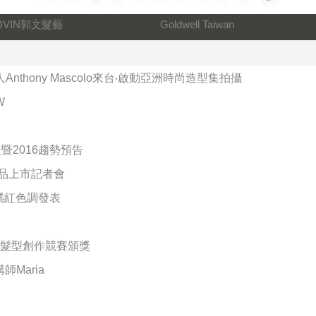
OVIN郭文髮藝
Goldwell Taiwan
人Anthony Mascolo來台‧啟動亞洲時尚造型集拍攝
W
表暨2016趨勢預告
新品上市記者會
暨橘紅色調發表
屆數位髮型創作競賽頒獎
師Maria