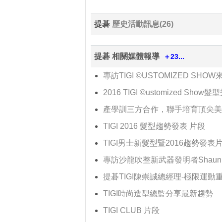
提碁
歷史活動訊息(26)
提碁 相關媒體報導
＋23...
專訪TIGI ©USTOMIZED SH
2016 TIGI ©ustomized Show
產學訓三方合作，聯手培育頂尖美
TIGI 2016 髮型趨勢發表 片段
TIGI男士新髮型暨2016趨勢發表
專訪沙龍吹整新武器發明者Shau
提碁TIGI陳崇誠總經理-極限運
TIGI時尚造型總監分享最新趨勢
TIGI CLUB 片段