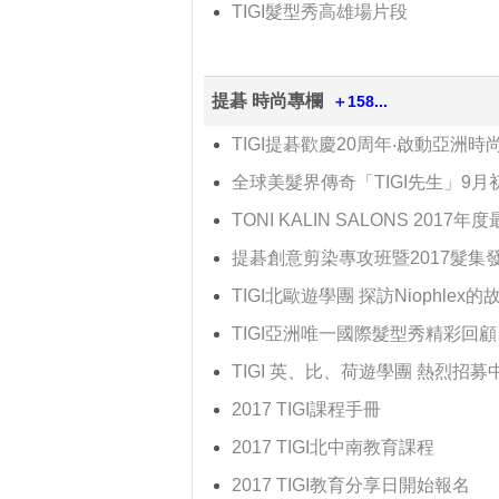
TIGI髮型秀高雄場片段
提碁 時尚專欄
＋158...
TIGI提碁歡慶20周年‧啟動亞洲
全球美髮界傳奇「TIGI先生」9月
TONI KALIN SALONS 2017
提碁創意剪染專攻班暨2017髮集
TIGI北歐遊學團 探訪Niophlex的
TIGI亞洲唯一國際髮型秀精彩回顧
TIGI 英、比、荷遊學團 熱烈招募中
2017 TIGI課程手冊
2017 TIGI北中南教育課程
2017 TIGI教育分享日開始報名