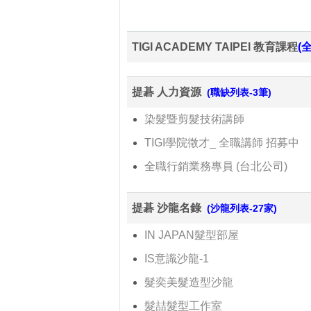
TIGI ACADEMY TAIPEI 教育課程
(
提碁 人力資源
(職缺列表-3筆)
染髮暨剪髮技術講師
TIGI學院徵才_ 全職講師 招募中
全職行銷業務專員 (台北公司)
提碁 沙龍名錄
(沙龍列表-27家)
IN JAPAN髮型部屋
IS意識沙龍-1
髮奕美髮造型沙龍
髮喆髮型工作室