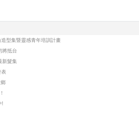
時尚造型集暨靈感青年培訓計畫
初將抵台
年度最新髮集
發表
故鄉
！
!