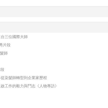
OW來台三位國際大師
髮型秀片段
髮師
片段
n‧從染髮師轉型到企業家歷程
動重啟工作的毅力與鬥志《人物專訪》