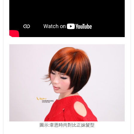
圖示:韋恩時尚對比正妹髮型