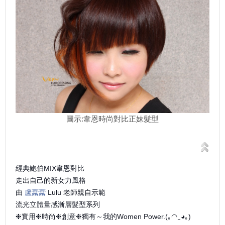
圖示:韋恩時尚對比正妹髮型
經典鮑伯MIX韋恩對比
走出自己的新女力風格
由
盧虂虂
Lulu 老師親自示範
流光立體量感漸層髮型系列
❉實用❉時尚❉創意❉獨有～我的Women Power.(｡◠‿◕｡)