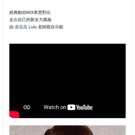
經典鮑伯MIX韋恩對比
走出自己的新女力風格
由
盧虂虂
Lulu 老師親自示範