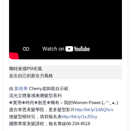
獨特束感PIXIE風
走出自己的新女力風格
由
劉美華
Cherry老師親自示範
流光立體量感漸層髮型系列
❉實用❉時尚❉創意❉獨有～我的Women Power.(｡◠‿◕｡)
盡在韋恩美髮學院，更多髮型影片
http://bit.ly/1dAQhcv
徵髮型模特兒，填寫報名表
http://bit.ly/1vJf2sy
國際專業美髮課程，報名專線06-234-8518