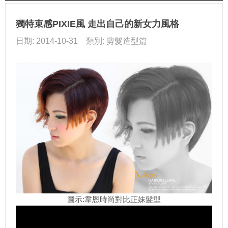
獨特束感PIXIE風 走出自己的新女力風格
日期: 2014-10-31 類別: 剪髮造型篇
圖示:韋恩時尚對比正妹髮型