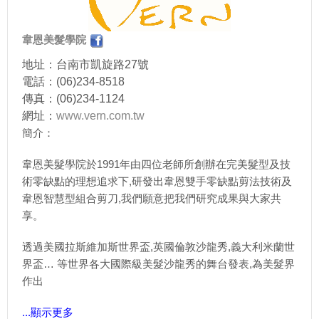
韋恩美髮學院
地址：台南市凱旋路27號
電話：(06)234-8518
傳真：(06)234-1124
網址：
www.vern.com.tw
簡介：
韋恩美髮學院於1991年由四位老師所創辦在完美髮型及技
術零缺點的理想追求下,研發出韋恩雙手零缺點剪法技術及
韋恩智慧型組合剪刀,我們願意把我們研究成果與大家共
享。
透過美國拉斯維加斯世界盃,英國倫敦沙龍秀,義大利米蘭世
界盃… 等世界各大國際級美髮沙龍秀的舞台發表,為美髮界
作出
...顯示更多