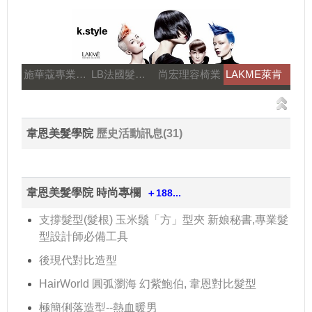
施華蔻專業美髮
LB法國髮妝之鑰
尚宏理容椅業
LAKME萊肯
韋恩美髮學院
歷史活動訊息(31)
韋恩美髮學院 時尚專欄
＋188...
支撐髮型(髮根) 玉米鬚「方」型夾 新娘秘書,專業髮
型設計師必備工具
後現代對比造型
HairWorld 圓弧瀏海 幻紫鮑伯, 韋恩對比髮型
極簡俐落造型--熱血暖男