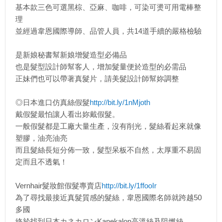
基本款三色可選黑棕、亞麻、咖啡，可染可燙可用電棒整
理
並經過韋恩國際導師、品管人員，共14道手續的嚴格檢驗
是新娘秘書幫新娘增髮造型必備品
也是髮型設計師幫客人，增加髮量便於造型的必需品
正妹們也可以帶著真髮片，請美髮設計師幫妳調整
◎日本進口仿真絲假髮
http://bit.ly/1nMjoth
戴假髮最怕讓人看出妳戴假髮。
一般假髮都是工廠大量生產，沒有削光，髮絲看起來就像
塑膠，油亮油亮
而且髮絲長短分佈一致，髮型呆板不自然，太厚重不易固
定而且不透氣！
Vernhair髮妝館假髮專賣店
http://bit.ly/1ffooIr
為了尋找最接近真髮質感的髮絲，韋恩國際名師就跨越50
多國
終於找到日本カネカロンKanekalon高溫絲及阻燃絲