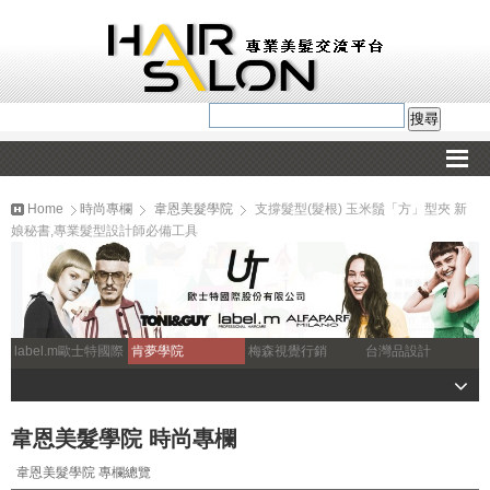
Home
時尚專欄
韋恩美髮學院
支撐髮型(髮根) 玉米鬚「方」型夾 新
娘秘書,專業髮型設計師必備工具
label.m歐士特國際
肯夢學院
梅森視覺行銷
台灣品設計
韋恩美髮學院 時尚專欄
韋恩美髮學院 專欄總覽