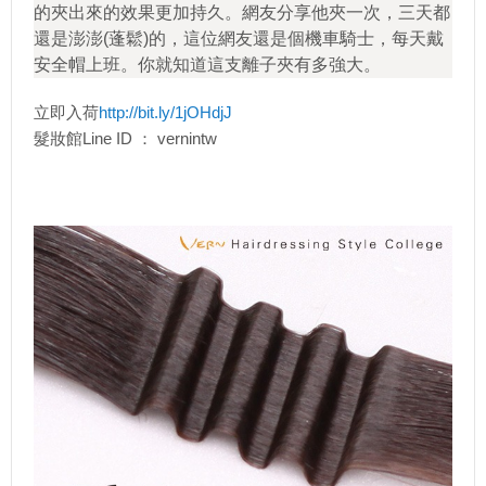
的夾出來
­的效果更加持久。網友分享他夾一次，三天都
還是澎澎(蓬鬆)的，這位網友還是個機車騎
­士，每天戴
安全帽上班。你就知道這支離子夾有多強大。
立即入荷
http://bit.ly/1jOHdjJ
髮妝館Line ID ： vernintw