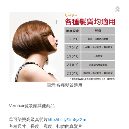
圖示:各種髮質適用
Vernhair髮妝館其他商品
◎可染燙高級真髮片
http://bit.ly/1m8jZXm
各種尺寸、長度、寬度、扣數的真髮片