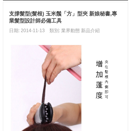
支撐髮型(髮根) 玉米鬚「方」型夾 新娘秘書,專
業髮型設計師必備工具
日期: 2014-11-13 類別: 業界動態 新品介紹