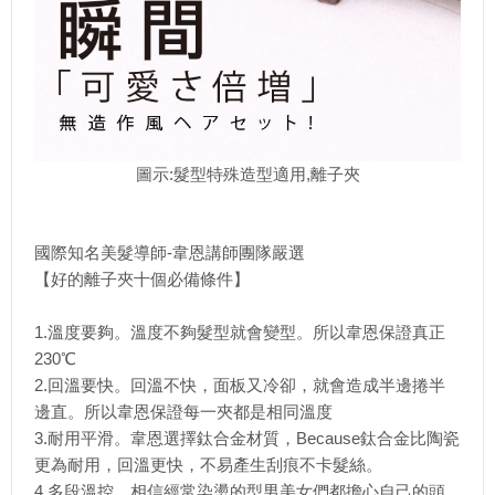
圖示:髮型特殊造型適用,離子夾
國際知名美髮導師-韋恩講師團隊嚴選
【好的離子夾十個必備條件】
1.溫度要夠。溫度不夠髮型就會變型。所以韋恩保證真正
230℃
2.回溫要快。回溫不快，面板又冷卻，就會造成半邊捲半
邊直。所以韋恩保證每一夾都是
­相同溫度
3.耐用平滑。韋恩選擇鈦合金材質，Because鈦合金比陶瓷
更為耐用，回溫更快，
­不易產生刮痕不卡髮絲。
4.多段溫控。相信經常染燙的型男美女們都擔心自己的頭