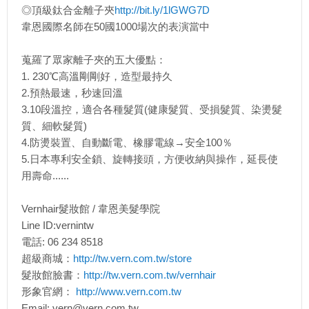
◎頂級鈦合金離子夾
http://bit.ly/1lGWG7D
韋恩國際名師在50國1000場次的表演當中
蒐羅了眾家離子夾的五大優點：
1. 230℃高溫剛剛好，造型最持久
2.預熱最速，秒速回溫
3.10段溫控，適合各種髮質(健康髮質、受損髮質、染燙髮
質、細軟髮質)
4.防燙裝置、自動斷電、橡膠電線→安全100％
5.日本專利安全鎖、旋轉接頭，方便收納與操作，延長使
用壽命......
Vernhair髮妝館 / 韋恩美髮學院
Line ID:vernintw
電話: 06 234 8518
超級商城：
http://tw.vern.com.tw/store
髮妝館臉書：
http://tw.vern.com.tw/vernhair
形象官網：
http://www.vern.com.tw
Email: vern@vern.com.tw