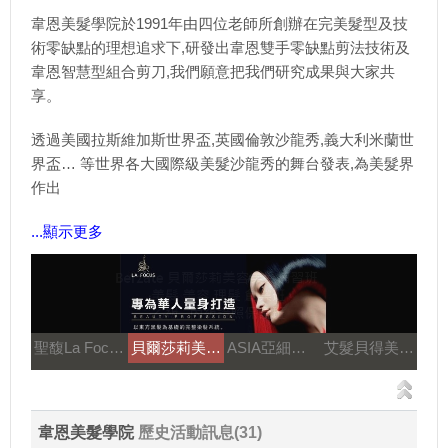
韋恩美髮學院於1991年由四位老師所創辦在完美髮型及技
術零缺點的理想追求下,研發出韋恩雙手零缺點剪法技術及
韋恩智慧型組合剪刀,我們願意把我們研究成果與大家共
享。
透過美國拉斯維加斯世界盃,英國倫敦沙龍秀,義大利米蘭世
界盃… 等世界各大國際級美髮沙龍秀的舞台發表,為美髮界
作出
...顯示更多
聖馥La Focus
貝爾莎莉美髮美容補習
ASIA亞細亞溫塑機
艾髮貝得美髮系列
韋恩美髮學院
歷史活動訊息(31)