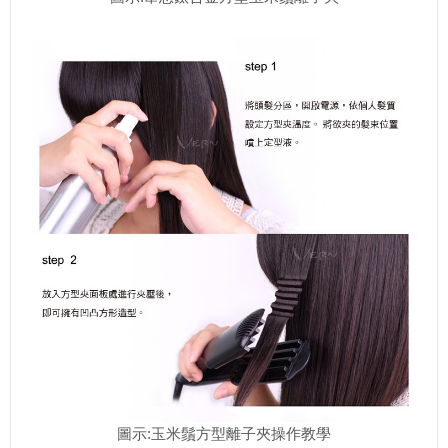
圖示:玉米鬚方型離子夾操作教學