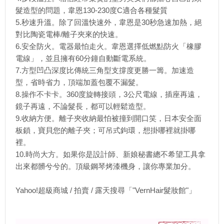
髮造型的問題，韋恩130-2
­30度C適合各種髮質
5.秒速升溫。除了回溫快速外，韋恩是30秒急速加熱，絕
對比陶瓷電棒/離子夾來的快
­速。
6.安全防火。電器最怕走火。韋恩選擇低燃點防火「橡膠
電線」，並且擁有60分鐘自動
­斷電系統。
7.方型凹凸深度比傳統三角型支撐度更勝一籌。加速造
型，省時省力，頂端加蓋包覆不漏
­髮。
8.操作不卡卡。360度旋轉接頭，3公尺電線，插座再遠，
鏡子再遠，不論髮長，都可
­以輕鬆造型。
9.收納方便。離子夾收納最怕被撞到開口笑，日本安全面
板鎖，寶貝您的離子夾；可吊式
­鉤環，想掛哪裡就掛哪
裡。
10.時尚大方。如果你是設計師、新娘秘書總不希望工具拿
出來都髒兮兮的。頂級鋼琴烤
­漆機身，讓你專業加分。
Yahoo!超級商城 / 拍賣 / 露天搜尋「"VernHair髮妝館"」