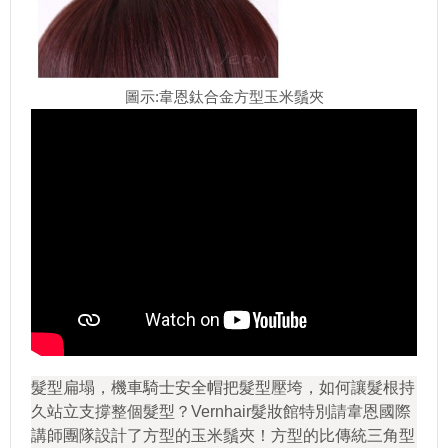
圖示:韋恩鈦合金方型玉米鬚夾
髮型扁塌，機車騎士安全帽把髮型壓垮，如何讓髮根持
久站立支撐整個髮型？Vernha
­ir髮妝館特別請韋恩國際
講師團隊設計了方型的玉米鬚夾！方型的比傳統三角型