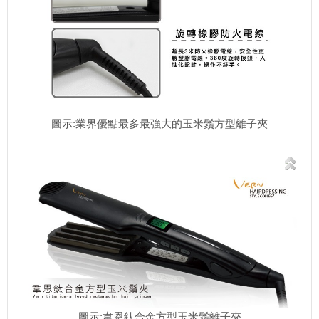
圖示:業界優點最多最強大的玉米鬚方型離子夾
圖示:韋恩鈦合金方型玉米鬚離子夾