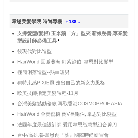
韋恩美髮學院 時尚專欄
＋188...
支撐髮型(髮根) 玉米鬚「方」型夾 新娘秘書,專業髮
型設計師必備工具
後現代對比造型
HairWorld 圓弧瀏海 幻紫鮑伯, 韋恩對比髮型
極簡俐落造型--熱血暖男
獨特束感PIXIE風 走出自己的新女力風格
歐美技師指定美髮課程-11月
台灣美髮撼動倫敦 再戰香港COSMOPROF ASIA
HairWorld 金黃蜜糖 倒V長鮑伯, 韋恩對比髮型
法國年度最佳設計師 愛用韋恩智慧型組合剪刀
台中/高雄場-韋恩創『薪』國際時尚研習會