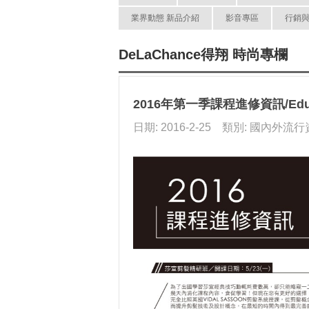
業界動態 新品介紹
影音專區
行銷
DeLaChance得翔 時尚專欄
2016年第一季課程進修資訊/Educ
日期: 2016-2-25 類別: 國內外流