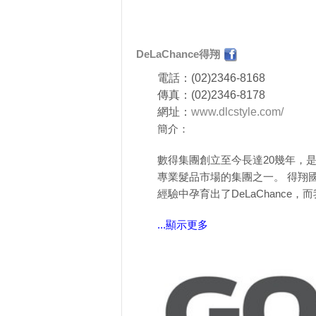
DeLaChance得翔
電話：(02)2346-8168
傳真：(02)2346-8178
網址：
www.dlcstyle.com/
簡介：
數得集團創立至今長達20幾年，
專業髮品市場的集團之一。 得翔
經驗中孕育出了DeLaChance，
...顯示更多