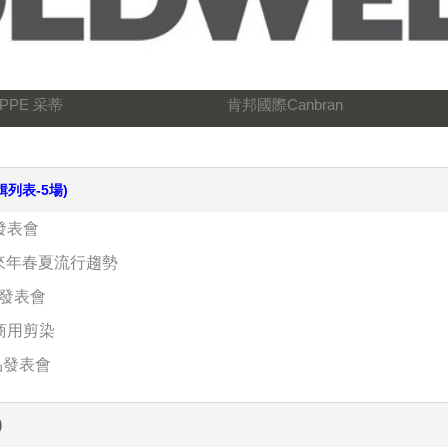
PPE 采蒂
肯邦國際Canbran
輯列表-5場)
發表會
暨來年春夏流行趨勢
賞發表會
績商用剪染
品發表會
)