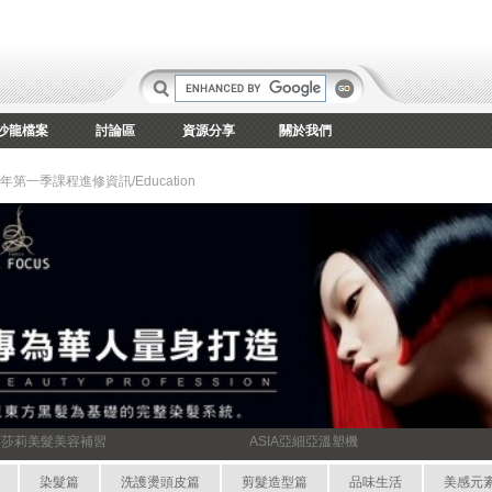
沙龍檔案
討論區
資源分享
關於我們
6年第一季課程進修資訊/Education
爾莎莉美髮美容補習
ASIA亞細亞溫塑機
染髮篇
洗護燙頭皮篇
剪髮造型篇
品味生活
美感元