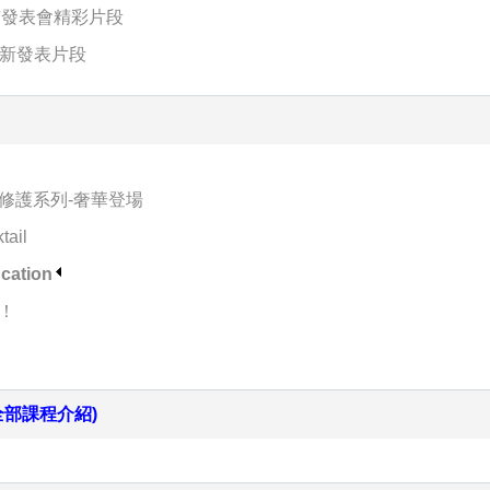
羽上市發表會精彩片段
染新發表片段
修護系列-奢華登場
ail
ation
！
全部課程介紹)