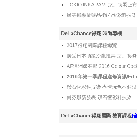
TOKIO INKARAMI 京。喚
爾芬那專業髮品-鑽石恆彩科技
DeLaChance得翔 時尚專欄
2017得翔國際課程總覽
廣受日本頂級沙龍推崇 京。喚羽
AF澳洲爾芬那 2016 Colour Cockt
2016年第一季課程進修資訊/Educ
鑽石恆彩科技染 盡情玩色不侷限
爾芬那新發表-鑽石恆彩科技染
DeLaChance得翔國際 教育課程
(