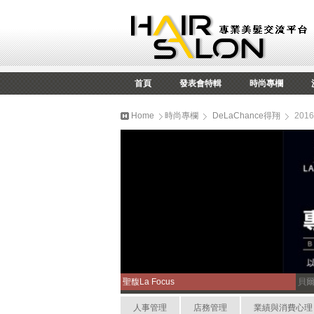
首頁
發表會特輯
時尚專欄
Home
時尚專欄
DeLaChance得翔
201
聖馥La Focus
貝
人事管理
店務管理
業績與消費心理