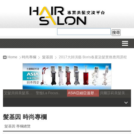
Home
時尚專欄
髮基因
2017大師演藝 Boris春夏染髮實務應用課程
艾髮貝得美髮系列..
聖馥La Focus..
ASIA亞細亞溫塑機..
貝爾莎莉美髮美容補習..
髮基因 時尚專欄
髮基因 專欄總覽