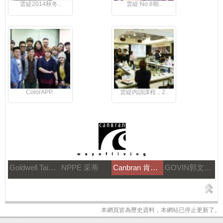
雲緹2014秋冬..
雲緹 No.8期..
ColorAPP..
雲緹內訓課程，2..
Goldwell Taiwan
NPPE 采蒂
Canbran 肯邦國際
GOVIN郭文髮藝
本網頁皆為歷史資料，本網站已停止更新了。