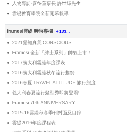
人物專訪-喜徠董事長 許世輝先生
雲緹教育學院全新開幕報導
framesi雲緹 時尚專欄
＋133...
2021覺知真我 CONSCIOUS
Framesi 全新「紳士系列」帥氣上市！
2017義大利雲緹年度課表
2016義大利雲緹秋冬流行趨勢
2016春夏 TRAVEL ATTITUDE 旅行態度
義大利春夏流行髮型秀即將登場!
Framesi 70th ANNIVERSARY
2015-16雲緹秋冬季刊封面及目錄
雲緹2016年度課程表