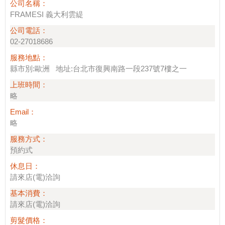
公司名稱：
FRAMESI 義大利雲緹
公司電話：
02-27018686
服務地點：
縣市別:歐洲 地址:台北市復興南路一段237號7樓之一
上班時間：
略
Email：
略
服務方式：
預約式
休息日：
請來店(電)洽詢
基本消費：
請來店(電)洽詢
剪髮價格：