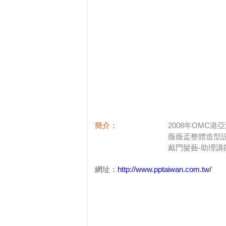
簡介：
2008年OMC
薇薇盃整體造型
戴門髮藝-助理講
網址：
http://www.pptaiwan.com.tw/