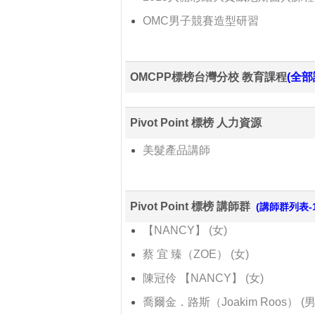
OMC男子競賽造型研習
OMCPP標榜台灣分校 教育課程
(全部
Pivot Point 標榜 人力資源
美髮產品講師
Pivot Point 標榜 講師群
(講師群列表-1
【NANCY】 (女)
蔡 宜 臻（ZOE） (女)
陳冠伶 【NANCY】 (女)
喬爾金．路斯（Joakim Roos） (男