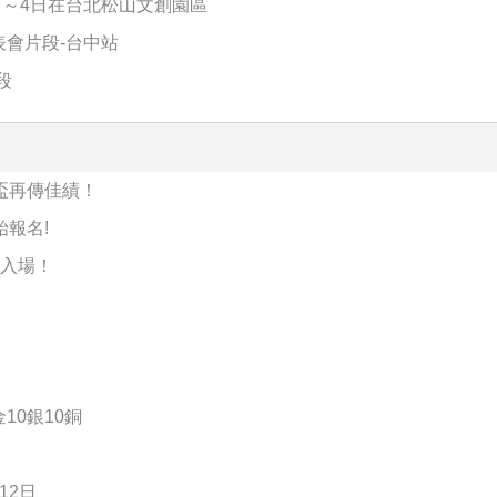
日～4日在台北松山文創園區
表會片段-台中站
段
歐洲盃再傳佳績！
始報名!
費入場！
10銀10銅
12日