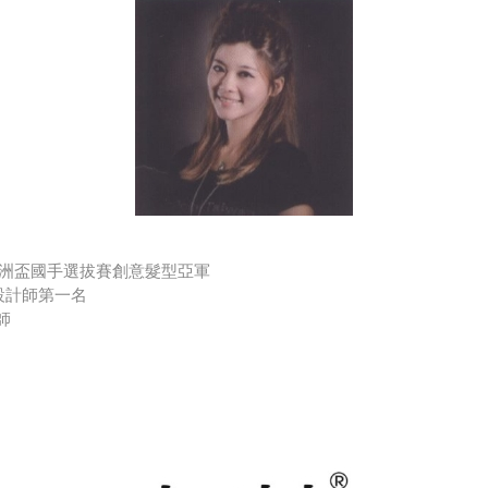
港亞洲盃國手選拔賽創意髮型亞軍
設計師第一名
師