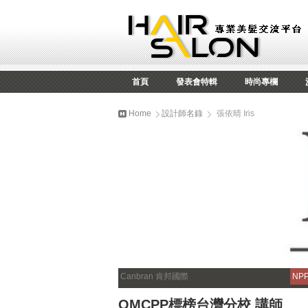
首頁
發表會特輯
時尚專欄
Home
設計師名錄
張依晴 Iris
Canbran 肯邦國際
NP
OMCPP標榜台灣分校 講師