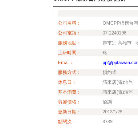
公司名稱：
OMCPP標榜台
公司電話：
07-2240196
服務地點：
縣市別:高雄市 
上班時間：
略
Email：
pp@pptaiwan.co
服務方式：
預約式
休息日：
請來店(電)洽詢
基本消費：
請來店(電)洽詢
剪髮價格：
洽詢
更新日期：
2013/1/28
點閱次：
3739