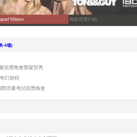
aparf Milano
梅森視覺行銷
-4場)
證書頒獎晚會暨髮型秀
的奇幻旅程
屆國際證書考試頒獎晚會