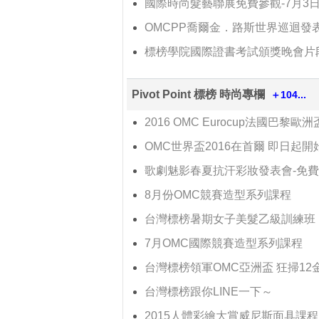
國際時尚髮藝聯展免費參觀-7月3
OMCPP喬爾金．路斯世界巡迴發
標榜學院國際證書考試頒獎晚會片
Pivot Point 標榜 時尚專欄
＋104...
2016 OMC Eurocup法國巴黎
OMC世界盃2016在首爾 即日起開
歌劇魅影春夏抗汗彩妝發表會-免
8月份OMC競賽造型系列課程
台灣標榜暑期女子美髮乙級訓練班
7月OMC國際競賽造型系列課程
台灣標榜領軍OMC亞洲盃 狂掃12金
台灣標榜跟你LINE一下～
2015人體彩繪大賞威尼斯面具課程