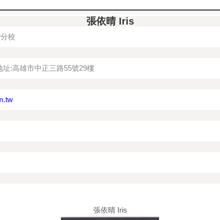
張依晴 Iris
灣分校
地址:高雄市中正三路55號29樓
m.tw
張依晴 Iris