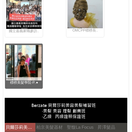
OMCPP標榜長..
國立嘉義家職參訪..
標榜美髮學院-P..●
貝爾莎莉美髮美容補習
柏京美髮器材
聖馥La Focus
昇澤髮品