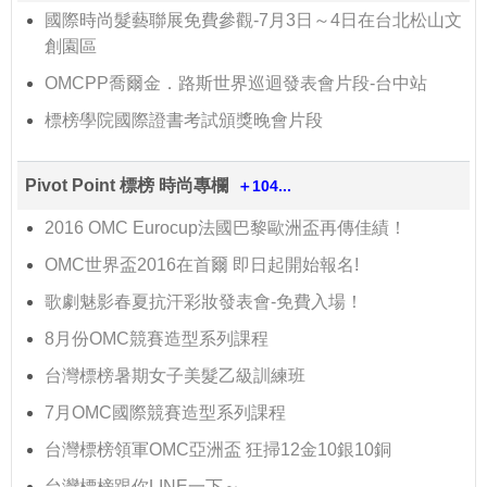
國際時尚髮藝聯展免費參觀-7月3日～4日在台北松山文
創園區
OMCPP喬爾金．路斯世界巡迴發表會片段-台中站
標榜學院國際證書考試頒獎晚會片段
Pivot Point 標榜 時尚專欄
＋104...
2016 OMC Eurocup法國巴黎歐洲盃再傳佳績！
OMC世界盃2016在首爾 即日起開始報名!
歌劇魅影春夏抗汗彩妝發表會-免費入場！
8月份OMC競賽造型系列課程
台灣標榜暑期女子美髮乙級訓練班
7月OMC國際競賽造型系列課程
台灣標榜領軍OMC亞洲盃 狂掃12金10銀10銅
台灣標榜跟你LINE一下～