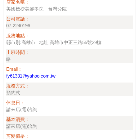
店家名稱：
美國標榜美髮學院—台灣分院
公司電話：
07-2240196
服務地點：
縣市別:高雄市 地址:高雄市中正三路55號29樓
上班時間：
略
Email：
fy61331@yahoo.com.tw
服務方式：
預約式
休息日：
請來店(電)洽詢
基本消費：
請來店(電)洽詢
剪髮價格：