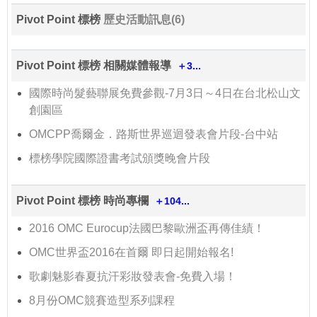
Pivot Point 標榜
歷史活動訊息(6)
Pivot Point 標榜 相關媒體報導
＋3...
國際時尚髮藝聯展免費參觀-7月3日～4日在台北松山文
創園區
OMCPP喬爾金．路斯世界巡迴發表會片段-台中站
標榜學院國際證書考試頒獎晚會片段
Pivot Point 標榜 時尚專欄
＋104...
2016 OMC Eurocup法國巴黎歐洲盃再傳佳績！
OMC世界盃2016在首爾 即日起開始報名!
歌劇魅影春夏抗汗彩妝發表會-免費入場！
8月份OMC競賽造型系列課程