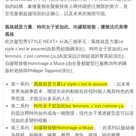
似的結構，象徵曼都在髮藝技術上將持續挹注無限的努力，並
呈現曼都超越現狀的企圖心，以及未來的無限可能。
風格就是力量、時尚女子皆如此、向繆斯致敬，優雅法式美學
風格
此次髮型秀STYLE NEXT+ 分為三個單元：風格就是力量Le
style c'est le pouvoir(由新秀組擔綱演出)、時尚女子皆如此Les
femmes, c'est comme ça.(由資深設計師組成的菁英組演出)、
自繆斯致敬Hommage a Muse.(由在曼都髮型已服務26年的陳
振村老師與Philippe Tapprest演出)。
第一系列「
風格就是力量Le style c'est le pouvoir
」：以未來
世界為敘事藍本，闡述生命的動能在於找到個人獨具特色的美
學意識，才能活出多采的人生；
第二系列「
時尚女子皆如此les femmes, c'est comme ça.
」：
則是詮釋時尚如何成為一種態度，現代女子透過髮型是可以呈
現如此多變的様貌；
第三系列「
向繆斯致敬Hommage a Muse
」：此系列以髮絲做
為媒材，與藝術、繪畫、雕塑、廣告、建築、時尚圖騰、