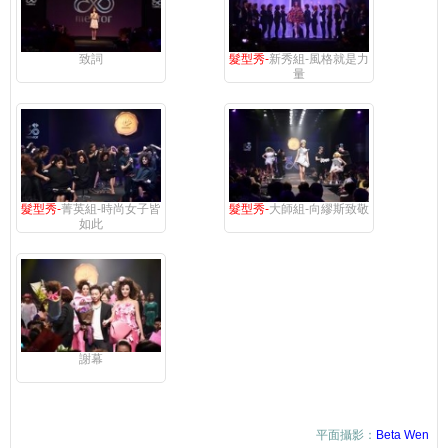
致詞
髮型秀-
新秀組-風格就是力
量
髮型秀-
菁英組-時尚女子皆
髮型秀-
大師組-向繆斯致敬
如此
謝幕
平面攝影：
Beta Wen