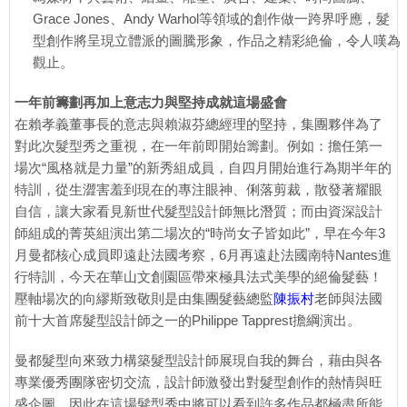
Grace Jones、Andy Warhol等領域的創作做一跨界呼應，髮
型創作將呈現立體派的圖騰形象，作品之精彩絶倫，令人嘆為
觀止。
一年前籌劃再加上意志力與堅持成就這場盛會
在賴孝義董事長的意志與賴淑芬總經理的堅持，集團夥伴為了
對此次髮型秀之重視，在一年前即開始籌劃。例如：擔任第一
場次“風格就是力量”的新秀組成員，自四月開始進行為期半年的
特訓，從生澀害羞到現在的專注眼神、俐落剪裁，散發著耀眼
自信，讓大家看見新世代髮型設計師無比潛質；而由資深設計
師組成的菁英組演出第二場次的“時尚女子皆如此”，早在今年3
月曼都核心成員即遠赴法國考察，6月再遠赴法國南特Nantes進
行特訓，今天在華山文創園區帶來極具法式美學的絕倫髮藝！
壓軸場次的向繆斯致敬則是由集團髮藝總監
陳振村
老師與法國
前十大首席髮型設計師之一的Philippe Tapprest擔綱演出。
曼都髮型向來致力構築髮型設計師展現自我的舞台，藉由與各
專業優秀團隊密切交流，設計師激發出對髮型創作的熱情與旺
盛企圖，因此在這場髮型秀中將可以看到許多作品都極盡所能