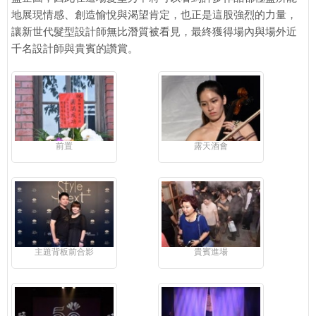
地展現情感、創造愉悅與渴望肯定，也正是這股強烈的力量，
讓新世代髮型設計師無比潛質被看見，最終獲得場內與場外近
千名設計師與貴賓的讚賞。
前置
露天酒會
主題背板前合影
貴賓進場