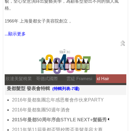
貌，全心全意演繹出髮藝美學，為顧客型塑出不同的個人風
格。
1966年 上海曼都女子美容院創立，
...顯示更多
欣達美髮椅業
哥德式國際
雲緹 Framesi
id Hair
曼都髮型 發表會特輯
(特輯列表-7場)
2016年曼都集團忘年感恩餐會作伙來PARTY
2016年曼都集團50週年酒會
2015年曼都50周年序曲STYLE NEXT+髮藝秀
2011年第11屆曼都盃暨校際盃美髮美容大賽