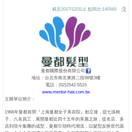
截至2017/12/31止 點閱次:145560
曼都國際股份有限公司
地址：台北市南京東路二段98號3樓
電話：(02)2542-5515
www.mentor-hair.com.tw
主辦單位簡介：
1966年曼都首間『上海曼都女子美容院』創立後，從七張椅
子、八名員工，展開曼都近四十五年的美麗之旅，從名店、多
店到現今集團的成型，曼都引領時代潮流，以髮型反映世代面