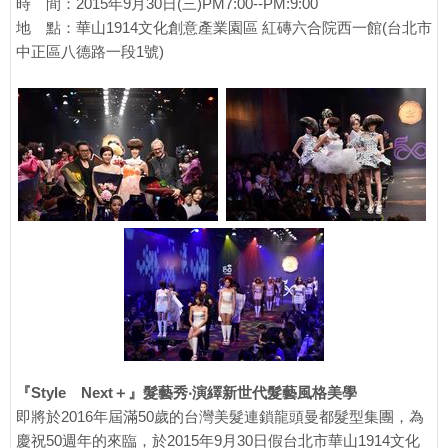
時 間：2015年9月30日(三)PM7:00--PM:9:00
地 點：華山1914文化創意產業園區 紅磚六合院西一館(台北市
中正區八德路一段1號)
『Style Next＋』髮藝秀‧演繹新世代髮藝風格美學
即將於2016年屆滿50歲的台灣美髮連鎖龍頭曼都髮型集團，為
慶祝50週年的來臨，於2015年9月30日假台北市華山1914文化