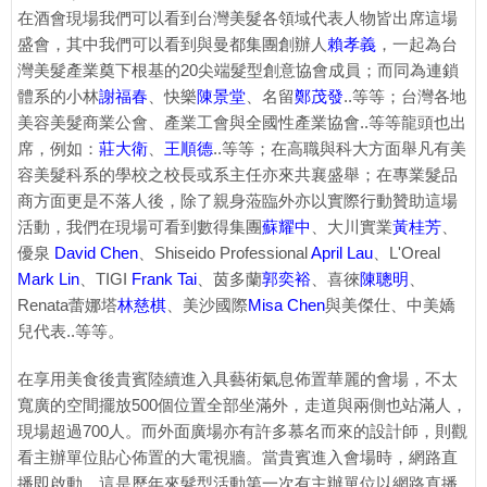
在酒會現場我們可以看到台灣美髮各領域代表人物皆出席這場
盛會，其中我們可以看到與曼都集團創辦人
賴孝義
，一起為台
灣美髮產業奠下根基的20尖端髮型創意協會成員；而同為連鎖
體系的小林
謝福春
、快樂
陳景堂
、名留
鄭茂發
..等等；台灣各地
美容美髮商業公會、產業工會與全國性產業協會..等等龍頭也出
席，例如：
莊大衛
、
王順德
..等等；在高職與科大方面舉凡有美
容美髮科系的學校之校長或系主任亦來共襄盛舉；在專業髮品
商方面更是不落人後，除了親身蒞臨外亦以實際行動贊助這場
活動，我們在現場可看到數得集團
蘇耀中
、大川實業
黃桂芳
、
優泉
David Chen
、Shiseido Professional
April Lau
、L'Oreal
Mark Lin
、TIGI
Frank Tai
、茵多蘭
郭奕裕
、喜徠
陳聰明
、
Renata蕾娜塔
林慈棋
、美沙國際
Misa Chen
與美傑仕、中美嬌
兒代表..等等。
在享用美食後貴賓陸續進入具藝術氣息佈置華麗的會場，不太
寬廣的空間擺放500個位置全部坐滿外，走道與兩側也站滿人，
現場超過700人。而外面廣場亦有許多慕名而來的設計師，則觀
看主辦單位貼心佈置的大電視牆。當貴賓進入會場時，網路直
播即啟動，這是歷年來髮型活動第一次有主辦單位以網路直播