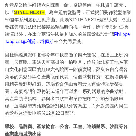
創意產業園區紅磚六合院西一館，舉辦籌備一年耗資千萬元，
以『
STYLE NEXT+
』為主題的髮型秀，正式揭開曼都髮型創業
50週年系列慶祝活動序曲。此場STYLE NEXT+髮型大秀，係由
曼都集團與法國巴黎髮藝精品時尚攜手合作，除了曼都同仁擔
綱演出外，亦重金商請法國最具知名的首席髮型設計師
Philippe
Tapprest菲利浦．塔佩斯
來台共同展演。
因杜鵑颱風讓中北部今年中秋節過了四天連假，在週三上班的
第一天夜晚，東邊天空高掛的一輪明月，位於台北精華地區華
山文化創意園區的紅磚六合院西一館前廣場，聚集來自台灣各
角落的美髮師與各產業龍頭代表，個個盛裝打扮，在廣場前享
用精美餐點與紅酒。這場酒會係由台灣最大連鎖體系曼都集
團，為慶祝明年即將滿50週年而舉辦一系列活動的序曲活動，
具產業領導指標，參與者眾致主辦單位把序曲活動分階段舉
辦，這場髮型秀活動邀請對象以外賓為主，而針對集團內同仁
的髮型秀活動則將於12月22日舉辦。
學校、品牌商、產業協會、公會、工會、連鎖體系、沙龍等各
產業龍頭盛裝出席