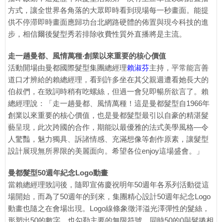
方式，讓全世界各角落的大眾即時看到現場每一秒畫面。能提
供不停滞即時畫面應歸功台北網路硬體的佈置與現今科技的進
步，相信爾後髮型秀若排除收費性質外直播將是主流。
走一趟曼都、風情萬種‧創業以來重要的核心價值
活動開場由曼都國際髮型集團總經理
賴淑芬
主持，平常能言善
道口才辨給的賴總經理，看到許多坐在其父親週遭看她長大的
伯叔們，在致詞時稍有吃螺絲，但過一會兒即暢所欲言了。賴
總經理說：「走一趟曼都、風情萬種！這是曼都髮型自1966年
創業以來重要的核心價值，也是曼都髮型最引以自豪的精湛髮
藝呈現，此次跨國的合作，期能以最優雅的法式美學風格—令
人驚豔，魅力獨具、訴諸情感、充滿想像等創作原素，讓髮型
設計展現無所界限的美麗面向。希望各位enjoy這場盛會。」
曼都髮型50週年紀念Logo動畫
當賴總經理致詞後，隨即宣佈慶祝明年50週年各系列活動從這
場開始，而為了50週年的到來，集團精心設計50週年紀念Logo
動畫也隨之在會場出現。Logo線條象徵洋溢光澤彈性的髮絲，
形塑出50的數字，也勾勒主要的無限符號，同時50的0與髮捲相