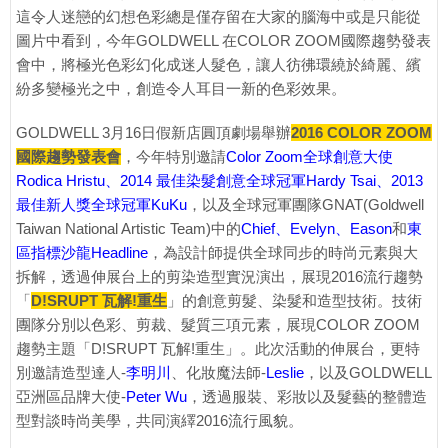
這令人迷戀的幻想色彩總是僅存留在大家的腦海中或是只能從
圖片中看到，今年GOLDWELL 在COLOR ZOOM國際趨勢發表
會中，將極光色彩幻化成迷人髮色，讓人彷彿環繞於綺麗、繽
紛多變極光之中，創造令人耳目一新的色彩效果。
GOLDWELL 3月16日假新店圓頂劇場舉辦
2016 COLOR ZOOM
國際趨勢發表會
，今年特別邀請
Color Zoom全球創意大使
Rodica Hristu、2014 最佳染髮創意全球冠軍Hardy Tsai、2013
最佳新人獎全球冠軍KuKu
，以及全球冠軍團隊GNAT(Goldwell
Taiwan National Artistic Team)中的
Chief、Evelyn、Eason
和
東
區指標沙龍Headline
，為設計師提供全球同步的時尚元素與大
拆解，透過伸展台上的剪染造型實況演出，展現2016流行趨勢
「
D!SRUPT 瓦解!重生
」的創意剪髮、染髮和造型技術。技術
團隊分別以色彩、剪裁、髮質三項元素，展現COLOR ZOOM
趨勢主題「D!SRUPT 瓦解!重生」。此次活動的伸展台，更特
別邀請造型達人-
李明川
、化妝魔法師-
Leslie
，以及GOLDWELL
亞洲區品牌大使-
Peter Wu
，透過服裝、彩妝以及髮藝的整體造
型對談時尚美學，共同演繹2016流行風貌。