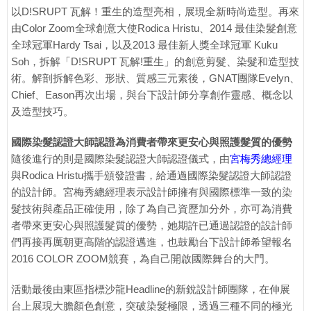
以D!SRUPT 瓦解！重生的造型亮相，展現全新時尚造型。再來
由Color Zoom全球創意大使Rodica Hristu、2014 最佳染髮創意
全球冠軍Hardy Tsai，以及2013 最佳新人獎全球冠軍 Kuku
Soh，拆解「D!SRUPT 瓦解!重生」的創意剪髮、染髮和造型技
術。解剖拆解色彩、形狀、質感三元素後，GNAT團隊Evelyn、
Chief、Eason再次出場，與台下設計師分享創作靈感、概念以
及造型技巧。
國際染髮認證大師認證為消費者帶來更安心與照護髮質的優勢
隨後進行的則是國際染髮認證大師認證儀式，由
宮梅秀總經理
與Rodica Hristu攜手頒發證書，給通過國際染髮認證大師認證
的設計師。宮梅秀總經理表示設計師擁有與國際標準一致的染
髮技術與產品正確使用，除了為自己資歷加分外，亦可為消費
者帶來更安心與照護髮質的優勢，她期許已通過認證的設計師
們再接再厲朝更高階的認證邁進，也鼓勵台下設計師希望報名
2016 COLOR ZOOM競賽，為自己開啟國際舞台的大門。
活動最後由東區指標沙龍Headline的新銳設計師團隊，在伸展
台上展現大膽顏色創意，突破染髮極限，透過三種不同的極光