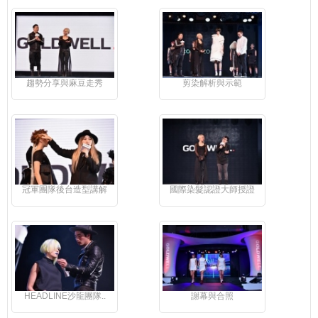
趨勢分享與麻豆走秀
剪染解析與示範
冠軍團隊後台造型講解
國際染髮認證大師授證
HEADLINE沙龍團隊..
謝幕與合照