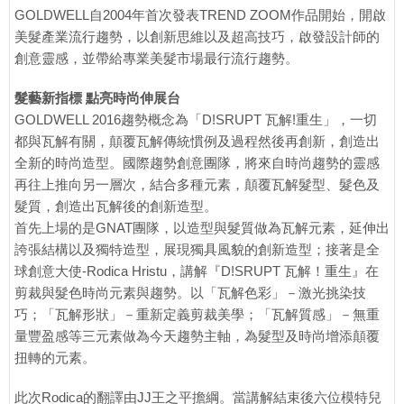
GOLDWELL自2004年首次發表TREND ZOOM作品開始，開啟
美髮產業流行趨勢，以創新思維以及超高技巧，啟發設計師的
創意靈感，並帶給專業美髮市場最行流行趨勢。
髮藝新指標 點亮時尚伸展台
GOLDWELL 2016趨勢概念為「D!SRUPT 瓦解!重生」，一切
都與瓦解有關，顛覆瓦解傳統慣例及過程然後再創新，創造出
全新的時尚造型。國際趨勢創意團隊，將來自時尚趨勢的靈感
再往上推向另一層次，結合多種元素，顛覆瓦解髮型、髮色及
髮質，創造出瓦解後的創新造型。
首先上場的是GNAT團隊，以造型與髮質做為瓦解元素，延伸出
誇張結構以及獨特造型，展現獨具風貌的創新造型；接著是全
球創意大使-Rodica Hristu，講解『D!SRUPT 瓦解！重生』在
剪裁與髮色時尚元素與趨勢。以「瓦解色彩」－激光挑染技
巧；「瓦解形狀」－重新定義剪裁美學；「瓦解質感」－無重
量豐盈感等三元素做為今天趨勢主軸，為髮型及時尚增添顛覆
扭轉的元素。
此次Rodica的翻譯由JJ王之平擔綱。當講解結束後六位模特兒