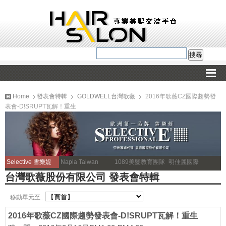
Home
發表會特輯
GOLDWELL台灣歌薇
2016年歌薇CZ國際趨勢發
表會-D!SRUPT瓦解！重生
Selective 雪樂媞
Napla Taiwan
1089美髮教育團隊
明佳麗國際
台灣歌薇股份有限公司 發表會特輯
移動單元至..
2016年歌薇CZ國際趨勢發表會-D!SRUPT瓦解！重生