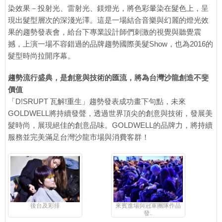
染效果－投射光、雷射光、鎂燈光，將色彩暈染在髮色上，呈
現出髮型層次的深淺光澤。這是一場結合音樂與幻麗的燈光效
果的趨勢發表會，給台下專業設計師們刺激的視覺與聽覺震
撼，上演一場不容錯過的品牌趨勢國際美髮Show，也為2016的
髮型時尚拉開序幕。
趨勢流行盛典，是創意與技術的匯流，將為台灣沙龍創造不斐
價值
「D!SRUPT 瓦解!重生」趨勢發表成功畫下句點，未來
GOLDWELL將持續發聲，透過世界頂尖的創意與技術，發展美
髮時尚，展現絕佳的創意品味。GOLDWELL的品牌力，將持續
服務並完美滿足台灣沙龍市場與消費客群！
後台及彩排
來賓進場與冠軍團隊作品
發..