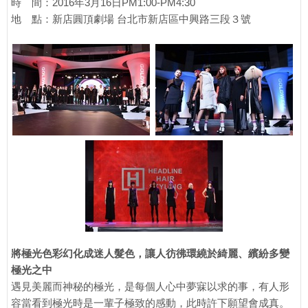
時 間：2016年3月16日PM1:00-PM4:30
地 點：新店圓頂劇場 台北市新店區中興路三段３號
將極光色彩幻化成迷人髮色，讓人彷彿環繞於綺麗、繽紛多變
極光之中
遇見美麗而神秘的極光，是每個人心中夢寐以求的事，有人形
容當看到極光時是一輩子極致的感動，此時許下願望會成真。