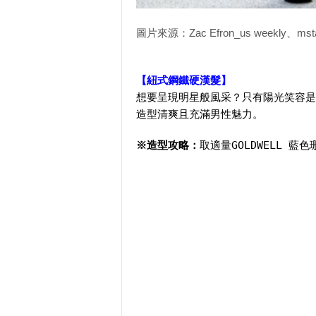
圖片來源：Zac Efron_us weekly、msta
【紐式鋼鐵硬漢髮】
想要呈現明星般風采？只有陽光笑容是
造型清爽且充滿男性魅力。
※造型攻略：
取適量GOLDWELL