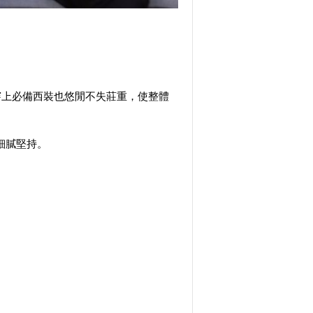
穿上必備西裝也悠閒不失莊重，使整體
細膩堅持。