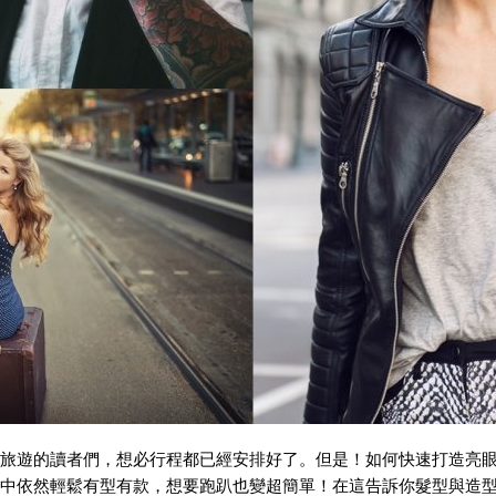
旅遊的讀者們，想必行程都已經安排好了。但是！如何快速打造亮
中依然輕鬆有型有款，想要跑趴也變超簡單！在這告訴你髮型與造