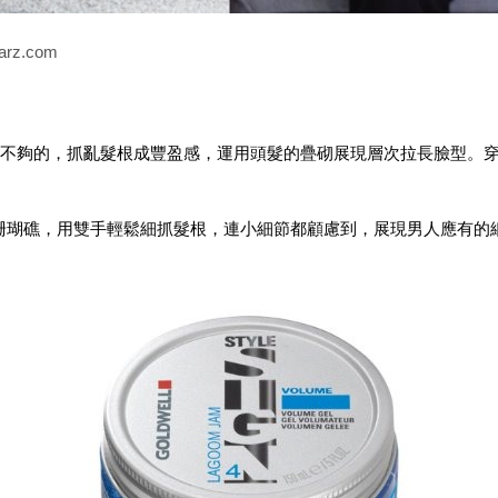
rz.com
不夠的，抓亂髮根成豐盈感，運用頭髮的疊砌展現層次拉長臉型。
 藍色珊瑚礁，用雙手輕鬆細抓髮根，連小細節都顧慮到，展現男人應有的