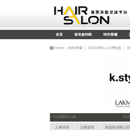
首頁
發表會特輯
時尚專欄
Home
時尚專欄
GOLDWELL台灣歌薇
LB法國髮妝之鑰
尚
人事管理
店務管理
業績與消費心理