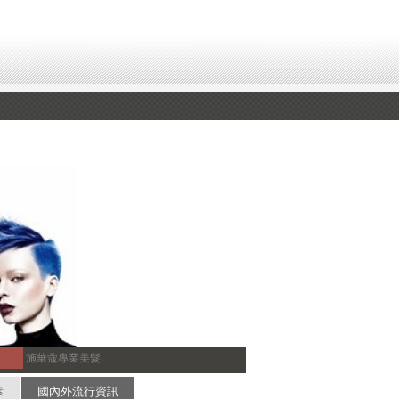
施華蔻專業美髮
素
國內外流行資訊