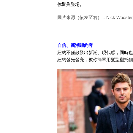
你聚焦登場。
圖片來源（依左至右）：Nick Wooster_hypebea
自信、新潮紐約客
紐約不僅散發出新潮、現代感，同時也
紐約發光發亮，教你簡單用髮型襯托個