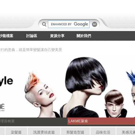
沙龍檔案
討論區
資源分享
關於我們
旅行的意義，就是簡單變髮讓自己變美景
宏理容椅業
LAKME萊肯
染髮篇
洗護燙頭皮篇
剪髮造型篇
品味生活
美感元