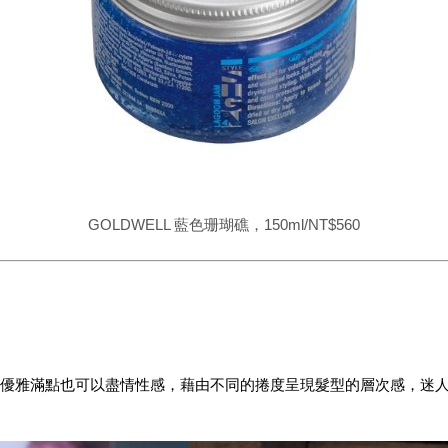
GOLDWELL 藍色珊瑚礁，150ml/NT$560
優雅滿點也可以盡情性感，藉由不同的捲度呈現髮型的層次感，迷人