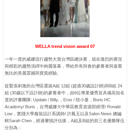
WELLA trend vision award 07
一年一度的威娜流行趨勢大賞台灣區總決賽，就在激烈的賽況
與精彩的趨勢演繹中絢麗落幕，帶給所有與會的參賽者與嘉賓
無比的美麗震撼與寶貴經驗。
從緊張刺激的台灣區選拔A組 12組 (超過30歲設計師)與B組 24
組 (30歲以下設計師)的參賽者中，由6位專業優秀並具備高知名
度的評審團隊: Update / Billy,，Eros / 陸小曼，Boris HC
Academy/ Boris，台灣威娜大中華區教育資源部經理/ Ronald
Low，實踐大學服裝設計系講師/ 許鳳玉以及Salon News 總編
輯Sarah Chen，經過審慎評估後，A組及B組的前三名優勝隊伍
分別為：