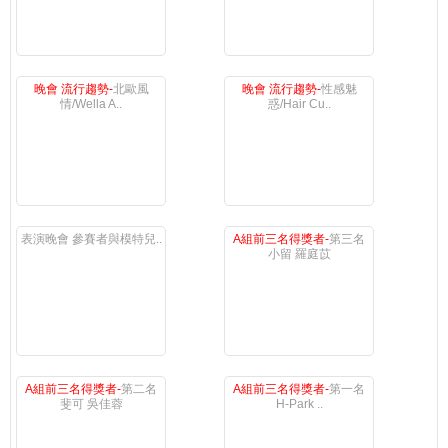
晚會 流行趨勢-
北歐風
晚會 流行趨勢-
性感魅
情/Wella A..
惑/Hair Cu..
表演晚會 參賽者與模特兒..
A組前三名得獎者-
第三名
小留 羅庭苡
A組前三名得獎者-
第二名
A組前三名得獎者-
第一名
斐可 吳佳蓉
H-Park ..