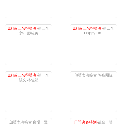
B組前三名得獎者-
第三名
B組前三名得獎者-
第二名
京軒 廖紘英
Happy Ha..
B組前三名得獎者-
第一名
頒獎表演晚會 評審團隊
斐文 林佳穎
頒獎表演晚會 會場一覽
日間決賽時刻-
後台一瞥