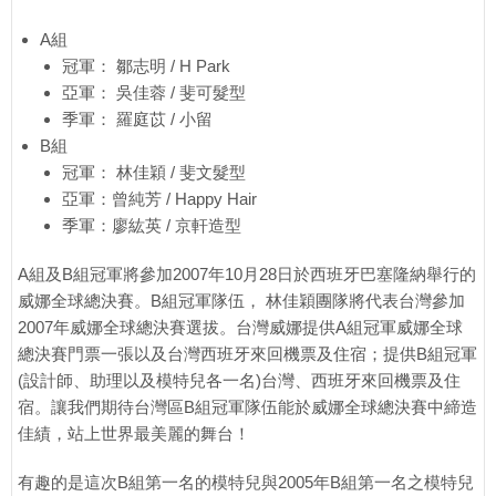
A組
冠軍： 鄒志明 / H Park
亞軍： 吳佳蓉 / 斐可髮型
季軍： 羅庭苡 / 小留
B組
冠軍： 林佳穎 / 斐文髮型
亞軍：曾純芳 / Happy Hair
季軍：廖紘英 / 京軒造型
A組及B組冠軍將參加2007年10月28日於西班牙巴塞隆納舉行的
威娜全球總決賽。B組冠軍隊伍， 林佳穎團隊將代表台灣參加
2007年威娜全球總決賽選拔。台灣威娜提供A組冠軍威娜全球
總決賽門票一張以及台灣西班牙來回機票及住宿；提供B組冠軍
(設計師、助理以及模特兒各一名)台灣、西班牙來回機票及住
宿。讓我們期待台灣區B組冠軍隊伍能於威娜全球總決賽中締造
佳績，站上世界最美麗的舞台！
有趣的是這次B組第一名的模特兒與2005年B組第一名之模特兒