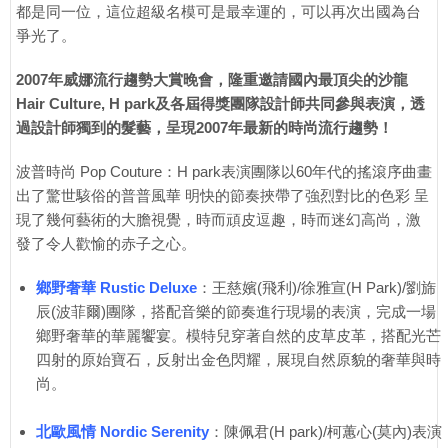
都是同一位，這位超級名模可是最幸運的，可以再次出國為台
爭光了。
2007年威娜流行趨勢大賞晚會，隆重邀請國內最頂尖的沙龍
Hair Culture, H park及各屆得獎團隊設計師共同參與表演，透
過設計師獨到的髮藝，呈現2007年最新的時尚流行趨勢！
波普時尚 Pop Couture：H park表演團隊以60年代的搖滾序曲畫
出了驚世駭俗的普普風華 明快的節奏挾帶了強烈對比的色彩 呈
現了幾何藝術的大膽視覺，時而頑皮逗趣，時而迷幻高尚，激
發了令人歡愉的赤子之心。
鄉野奢華 Rustic Deluxe
：王慈嬪(飛利)/徐雅宣(H Park)/劉旆
辰(波菲爾)團隊，搭配音樂的節奏進行現場的表演，完成一場
鄉野奢華的華麗饗宴。模特兒穿著自然的皮草皮革，搭配光芒
四射的原始寶石，反射出金色閃耀，展現自然原貌的奢華與時
尚。
北歐風情 Nordic Serenity
：陳佩君(H park)/柯蕙心(莫內)表演