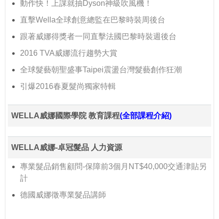
動作快！上課就抽Dyson神級吹風機！
直擊Wella全球創意總監在巴黎時裝周後台
跟著威娜得獎者一同直擊法國巴黎時裝週後台
2016 TVA威娜流行趨勢大賞
全球髮藝朝聖盛事Taipei震盪台灣髮藝創作狂潮
引爆2016春夏髮尚獨家特輯
WELLA威娜國際學院 教育課程
(全部課程介紹)
WELLA威娜-卓冠髮品 人力資源
專業髮品銷售顧問-保障前3個月NT$40,000交通津貼另
計
德國威娜徵專業髮品講師