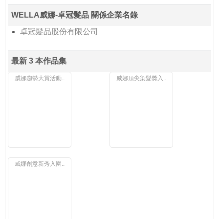
WELLA威娜-卓冠髮品 關係企業名錄
卓冠髮品股份有限公司
最新 3 本作品集
威娜趨勢大賞活動..
威娜頂尖染髮獎入..
威娜創意新秀入圍..