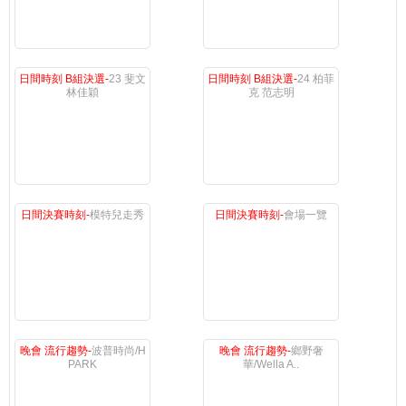
日間時刻 B組決選-
23 斐文
日間時刻 B組決選-
24 柏菲
林佳穎
克 范志明
日間決賽時刻-
模特兒走秀
日間決賽時刻-
會場一覽
晚會 流行趨勢-
波普時尚/H
晚會 流行趨勢-
鄉野奢
PARK
華/Wella A..