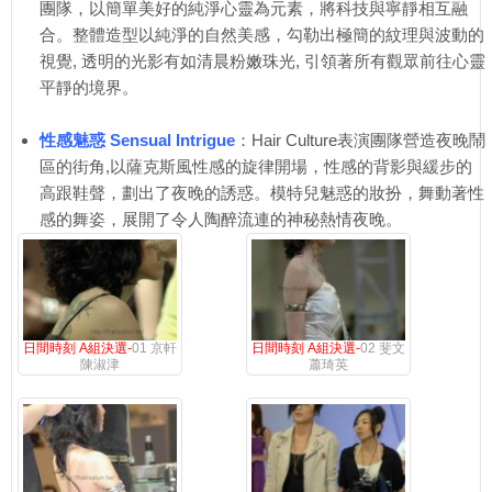
團隊，以簡單美好的純淨心靈為元素，將科技與寧靜相互融
合。整體造型以純淨的自然美感，勾勒出極簡的紋理與波動的
視覺, 透明的光影有如清晨粉嫩珠光, 引領著所有觀眾前往心靈
平靜的境界。
性感魅惑 Sensual Intrigue
：Hair Culture表演團隊營造夜晚鬧
區的街角,以薩克斯風性感的旋律開場，性感的背影與緩步的
高跟鞋聲，劃出了夜晚的誘惑。模特兒魅惑的妝扮，舞動著性
感的舞姿，展開了令人陶醉流連的神秘熱情夜晚。
日間時刻 A組決選-
01 京軒
日間時刻 A組決選-
02 斐文
陳淑津
蕭琦英