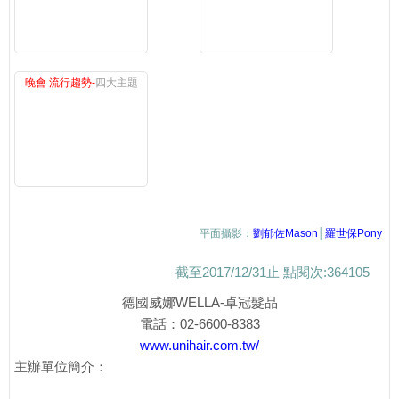
晚會 流行趨勢-
四大主題
平面攝影：
劉郁佐Mason
│
羅世保Pony
截至2017/12/31止 點閱次:364105
德國威娜WELLA-卓冠髮品
電話：02-6600-8383
www.unihair.com.tw/
主辦單位簡介：