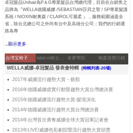
卓冠髮品Unihair為P＆G專業髮品台灣總代理，目前在台銷售之
品牌為『WELLA德國威娜 /SEBASTIAN莎貝之聖 / SP專業髮護
系統 / NIOXIN耐奧森 / CLAIROL可麗柔 』，服務範圍涵蓋全
省，除台北總公司之外尚有台中及高雄分公司；我們的行銷通
路為專
...顯示更多
台湾宝椅子
label.m歐士特國際
肯夢學院
梅森視覺行銷
WELLA威娜-卓冠髮品 發表會特輯
(特輯列表-20場)
2017年威娜流行趨勢大賞－藝類
2016年德國威娜虛實行動暨趨勢大賞台灣總決賽
2015年德國威娜流行趨勢大賞-髮境演化
2014年德國威娜流行趨勢大賞台灣總決賽
2014年台灣首次勇奪威娜全球大賞冠軍記者會
2013年LIVE!威娜色彩劇院暨流行趨勢大賞頒獎