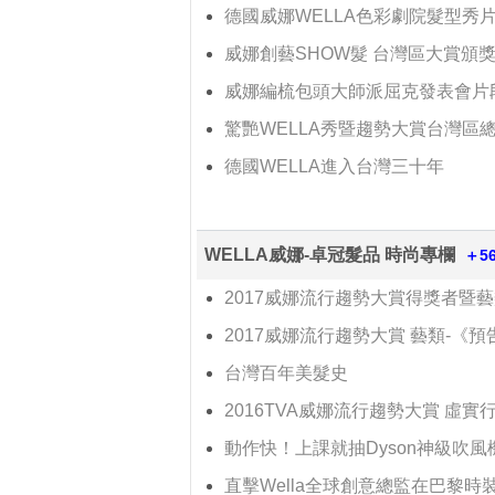
德國威娜WELLA色彩劇院髮型秀
威娜創藝SHOW髮 台灣區大賞頒
威娜編梳包頭大師派屈克發表會片
驚艷WELLA秀暨趨勢大賞台灣區
德國WELLA進入台灣三十年
WELLA威娜-卓冠髮品 時尚專欄
＋56.
2017威娜流行趨勢大賞得獎者暨
2017威娜流行趨勢大賞 藝類-《預
台灣百年美髮史
2016TVA威娜流行趨勢大賞 虛實
動作快！上課就抽Dyson神級吹風
直擊Wella全球創意總監在巴黎時