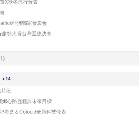
大賞X秋冬流行發表
表會
atrick亞洲獨家發表會
流行趨勢大賞台灣區總決賽
1)
導
＋14...
表片段
國威娜心路歷程與未來目標
者會＆Color.id全新科技發表