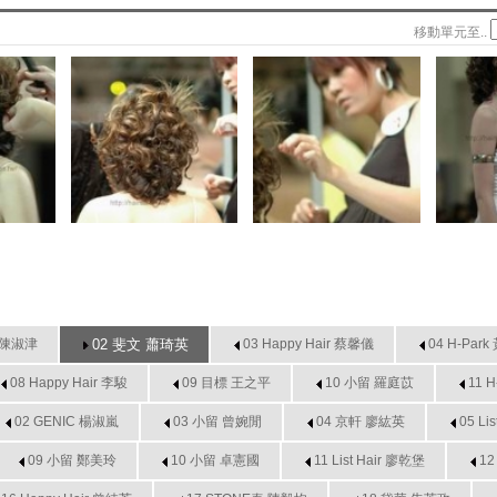
移動單元至..
 陳淑津
02 斐文 蕭琦英
03 Happy Hair 蔡馨儀
04 H-Par
08 Happy Hair 李駿
09 目標 王之平
10 小留 羅庭苡
11 
02 GENIC 楊淑嵐
03 小留 曾婉閒
04 京軒 廖紘英
05 Li
09 小留 鄭美玲
10 小留 卓憲國
11 List Hair 廖乾堡
1