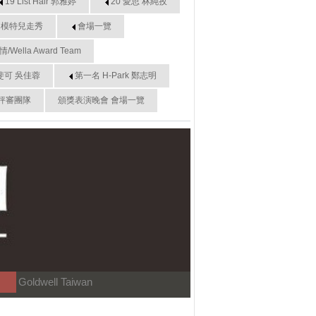
19 List Hair 郭雅婷
20 愛思 林純孜
模特兒走秀
會場一覽
Wella Award Team
斐可 吳佳蓉
第一名 H-Park 鄭志明
評審團隊
頒獎表演晚會 會場一覽
Goldwell Taiwan