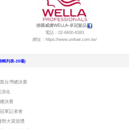
德國威娜WELLA-卓冠髮品
電話：02-6600-8383
網址：
https://www.unihair.com.tw/
特輯列表-20場)
大賞台灣總決賽
境演化
灣總決賽
賞冠軍記者會
行趨勢大賞頒獎