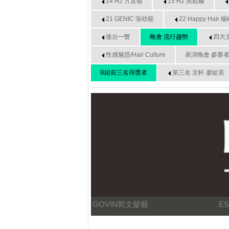
14 H2 方宣瑜
15 H2 吳凱榛
21 GENIC 張幼龍
22 Happy Hair 
後台一瞥
晚會 流行趨勢
四大
性感魅惑/Hair Culture
表演晚會 參賽
B組前三名得獎者
第三名 京軒 廖紘英
GOVIN郭文髮藝
E