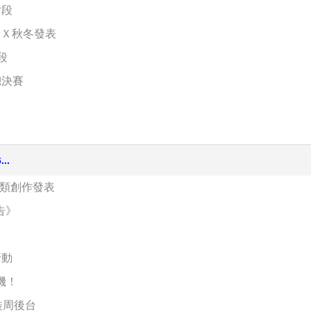
片段
獎Ｘ秋冬發表
段
總決賽
..
藝類創作發表
告》
行動
機！
裝周後台