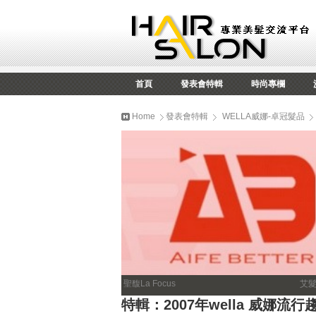
首頁
發表會特輯
時尚專欄
Home
發表會特輯
WELLA威娜-卓冠髮品
聖馥La Focus
艾
特輯：2007年wella 威娜流