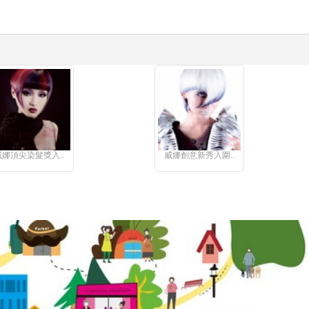
威娜頂尖染髮獎入..
威娜創意新秀入圍..