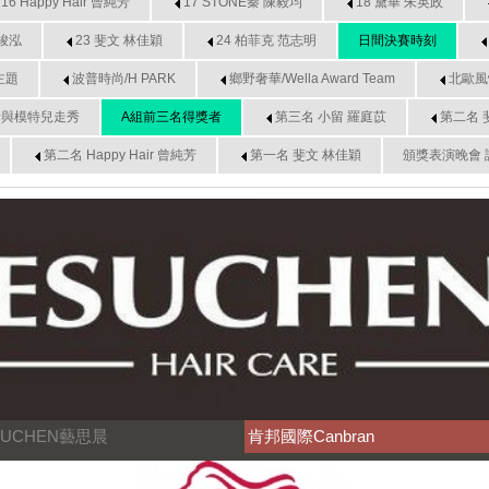
16 Happy Hair 曾純芳
17 STONE秦 陳毅均
18 黛華 朱英政
楊峻泓
23 斐文 林佳穎
24 柏菲克 范志明
日間決賽時刻
主題
波普時尚/H PARK
鄉野奢華/Wella Award Team
北歐風情/
者與模特兒走秀
A組前三名得獎者
第三名 小留 羅庭苡
第二名 
第二名 Happy Hair 曾純芳
第一名 斐文 林佳穎
頒獎表演晚會 
SUCHEN藝思晨
肯邦國際Canbran