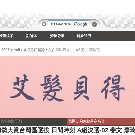
沙龍檔案
討論區
資源分享
關於我們
2007年wella 威娜流行趨勢大賞台灣區選拔
02 斐文 蕭琦英
髮貝得美髮系列
貝爾莎莉美髮美容補習
行趨勢大賞台灣區選拔 日間時刻 A組決選-02 斐文 蕭