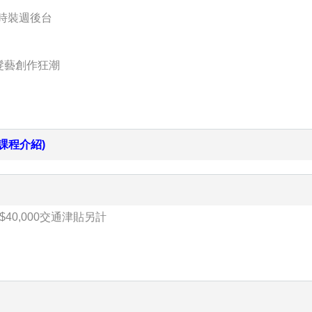
時裝週後台
灣髮藝創作狂潮
課程介紹)
40,000交通津貼另計
錄