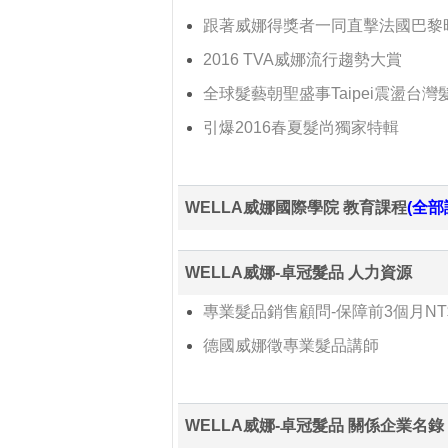
跟著威娜得獎者一同直擊法國巴黎
2016 TVA威娜流行趨勢大賞
全球髮藝朝聖盛事Taipei震盪台
引爆2016春夏髮尚獨家特輯
WELLA威娜國際學院 教育課程
(全部
WELLA威娜-卓冠髮品 人力資源
專業髮品銷售顧問-保障前3個月NT$
德國威娜徵專業髮品講師
WELLA威娜-卓冠髮品 關係企業名