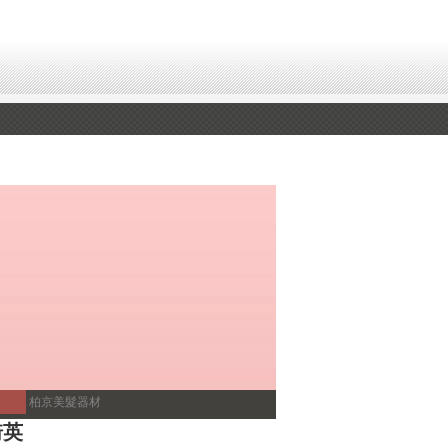
柏京美髮器材
琦英