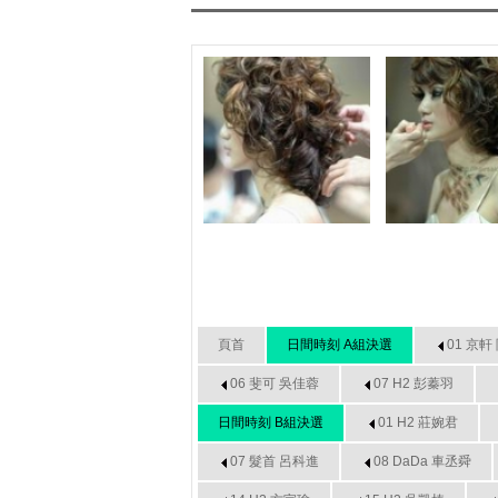
頁首
日間時刻 A組決選
01 京軒
06 斐可 吳佳蓉
07 H2 彭蓁羽
日間時刻 B組決選
01 H2 莊婉君
07 髮首 呂科進
08 DaDa 車丞舜