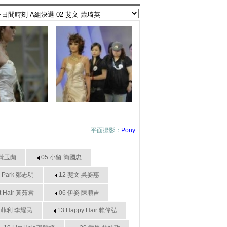
平面攝影：
Pony
k 黃玉蘭
05 小留 簡國忠
H-Park 鄒志明
12 斐文 吳姿惠
st Hair 黃茹君
06 伊姿 陳順吉
2 菲利 李耀民
13 Happy Hair 賴偉弘