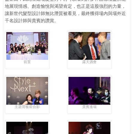
地展現情感、創造愉悅與渴望肯定，也正是這股強烈的力量，
讓新世代髮型設計師無比潛質被看見，最終獲得場內與場外近
千名設計師與貴賓的讚賞。
前置
露天酒會
主題背板前合影
貴賓進場