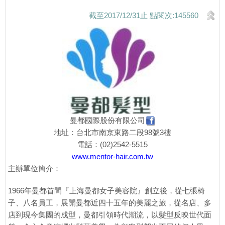
截至2017/12/31止 點閱次:145560
曼都國際股份有限公司
地址：台北市南京東路二段98號3樓
電話：(02)2542-5515
www.mentor-hair.com.tw
主辦單位簡介：
1966年曼都首間『上海曼都女子美容院』創立後，從七張椅
子、八名員工，展開曼都近四十五年的美麗之旅，從名店、多
店到現今集團的成型，曼都引領時代潮流，以髮型反映世代面