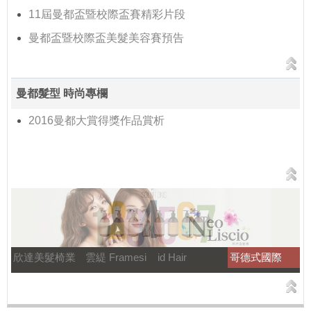
11屆曼都盃暨校際盃賽精彩片段
曼都盃暨校際盃美髮美容賽預告
曼都髮型 時尚專欄
2016曼都大賞得獎作品賞析
欣達美髮椅業
雲緹 Framesi
id Hair
哥德式國際