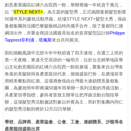
創意產業園區紅磚六合院西一館，舉辦籌備一年耗資千萬元，
以『
STYLE NEXT+
』為主題的髮型秀，正式揭開曼都髮型創業
50週年系列慶祝活動序曲。此場STYLE NEXT+髮型大秀，係由
曼都集團與法國巴黎髮藝精品時尚攜手合作，除了曼都同仁擔
綱演出外，亦重金商請法國最具知名的首席髮型設計師
Philippe
Tapprest菲利浦．塔佩斯
來台共同展演。
因杜鵑颱風讓中北部今年中秋節過了四天連假，在週三上班的
第一天夜晚，東邊天空高掛的一輪明月，位於台北精華地區華
山文化創意園區的紅磚六合院西一館前廣場，聚集來自台灣各
角落的美髮師與各產業龍頭代表，個個盛裝打扮，在廣場前享
用精美餐點與紅酒。這場酒會係由台灣最大連鎖體系曼都集
團，為慶祝明年即將滿50週年而舉辦一系列活動的序曲活動，
具產業領導指標，參與者眾致主辦單位把序曲活動分階段舉
辦，這場髮型秀活動邀請對象以外賓為主，而針對集團內同仁
的髮型秀活動則將於12月22日舉辦。
學校、品牌商、產業協會、公會、工會、連鎖體系、沙龍等各
產業龍頭盛裝出席