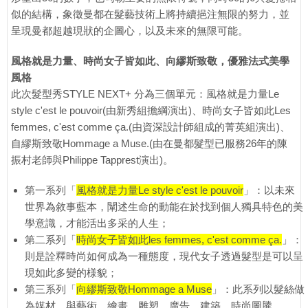
似的結構，象徵曼都在髮藝技術上將持續挹注無限的努力，並
呈現曼都超越現狀的企圖心，以及未來的無限可能。
風格就是力量、時尚女子皆如此、向繆斯致敬，優雅法式美學
風格
此次髮型秀STYLE NEXT+ 分為三個單元：風格就是力量Le
style c'est le pouvoir(由新秀組擔綱演出)、時尚女子皆如此Les
femmes, c'est comme ça.(由資深設計師組成的菁英組演出)、
自繆斯致敬Hommage a Muse.(由在曼都髮型已服務26年的陳
振村老師與Philippe Tapprest演出)。
第一系列「
風格就是力量Le style c'est le pouvoir
」：以未來
世界為敘事藍本，闡述生命的動能在於找到個人獨具特色的美
學意識，才能活出多采的人生；
第二系列「
時尚女子皆如此les femmes, c'est comme ça.
」：
則是詮釋時尚如何成為一種態度，現代女子透過髮型是可以呈
現如此多變的様貌；
第三系列「
向繆斯致敬Hommage a Muse
」：此系列以髮絲做
為媒材，與藝術、繪畫、雕塑、廣告、建築、時尚圖騰、