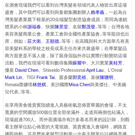
在酒會現場我們可以看到台灣美髮各領域代表人物皆出席這場
盛會，其中我們可以看到與曼都集團創辦人
賴孝義
，一起為台
灣美髮產業奠下根基的20尖端髮型創意協會成員；而同為連鎖
體系的小林
謝福春
、快樂
陳景堂
、名留
鄭茂發
..等等；台灣各地
美容美髮商業公會、產業工會與全國性產業協會..等等龍頭也出
席，例如：
莊大衛
、
王順德
..等等；在高職與科大方面舉凡有美
容美髮科系的學校之校長或系主任亦來共襄盛舉；在專業髮品
商方面更是不落人後，除了親身蒞臨外亦以實際行動贊助這場
活動，我們在現場可看到數得集團
蘇耀中
、大川實業
黃桂芳
、
優泉
David Chen
、Shiseido Professional
April Lau
、L'Oreal
Mark Lin
、TIGI
Frank Tai
、茵多蘭
郭奕裕
、喜徠
陳聰明
、
Renata蕾娜塔
林慈棋
、美沙國際
Misa Chen
與美傑仕、中美嬌
兒代表..等等。
在享用美食後貴賓陸續進入具藝術氣息佈置華麗的會場，不太
寬廣的空間擺放500個位置全部坐滿外，走道與兩側也站滿人，
現場超過700人。而外面廣場亦有許多慕名而來的設計師，則觀
看主辦單位貼心佈置的大電視牆。當貴賓進入會場時，網路直
播即啟動，這是歷年來髮型活動第一次有主辦單位以網路直播