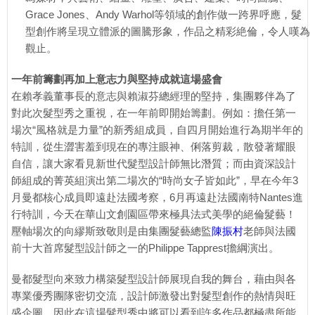
Grace Jones、Andy Warhol等領域的創作做一跨界呼應，髮
型創作將呈現立體派的圖騰形象，作品之精彩絶倫，令人嘆為
觀止。
一年前籌劃再加上意志力與堅持成就這場盛會
在賴孝義董事長的意志與賴淑芬總經理的堅持，集團夥伴為了
對此次髮型秀之重視，在一年前即開始籌劃。例如：擔任第一
場次“風格就是力量”的新秀組成員，自四月開始進行為期半年的
特訓，從生澀害羞到現在的專注眼神、俐落剪裁，散發著耀眼
自信，讓大家看見新世代髮型設計師無比潛質；而由資深設計
師組成的菁英組演出第二場次的“時尚女子皆如此”，早在今年3
月曼都核心成員即遠赴法國考察，6月再遠赴法國南特Nantes進
行特訓，今天在華山文創園區帶來極具法式美學的絕倫髮藝！
壓軸場次的向繆斯致敬則是由集團髮藝總監
陳振村
老師與法國
前十大首席髮型設計師之一的Philippe Tapprest擔綱演出。
曼都髮型向來致力構築髮型設計師展現自我的舞台，藉由與各
專業優秀團隊密切交流，設計師激發出對髮型創作的熱情與旺
盛企圖，因此在這場髮型秀中將可以看到許多作品都極盡所能