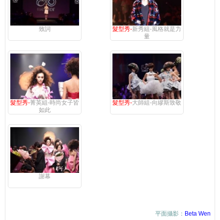
致詞
髮型秀-
新秀組-風格就是力
量
髮型秀-
菁英組-時尚女子皆
髮型秀-
大師組-向繆斯致敬
如此
謝幕
平面攝影：
Beta Wen