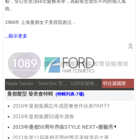
貌，全心全意演繹出髮藝美學，為顧客型塑出不同的個人風
格。
1966年 上海曼都女子美容院創立，
...顯示更多
Napla Taiwan
Selective 雪樂媞
1089美髮教育團隊
明佳麗國際
曼都髮型 發表會特輯
(特輯列表-7場)
2016年曼都集團忘年感恩餐會作伙來PARTY
2016年曼都集團50週年酒會
2015年曼都50周年序曲STYLE NEXT+髮藝秀
2011年第11屆曼都盃暨校際盃美髮美容大賽