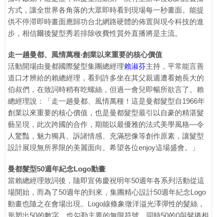
方式，讓全世界各角落的大眾即時看到現場每一秒畫面。能提
供不停滞即時畫面應歸功台北網路硬體的佈置與現今科技的進
步，相信爾後髮型秀若排除收費性質外直播將是主流。
走一趟曼都、風情萬種‧創業以來重要的核心價值
活動開場由曼都國際髮型集團總經理
賴淑芬
主持，平常能言善
道口才辨給的賴總經理，看到許多坐在其父親週遭看她長大的
伯叔們，在致詞時稍有吃螺絲，但過一會兒即暢所欲言了。賴
總經理說：「走一趟曼都、風情萬種！這是曼都髮型自1966年
創業以來重要的核心價值，也是曼都髮型最引以自豪的精湛髮
藝呈現，此次跨國的合作，期能以最優雅的法式美學風格—令
人驚豔，魅力獨具、訴諸情感、充滿想像等創作原素，讓髮型
設計展現無所界限的美麗面向。希望各位enjoy這場盛會。」
曼都髮型50週年紀念Logo動畫
當賴總經理致詞後，隨即宣佈慶祝明年50週年各系列活動從這
場開始，而為了50週年的到來，集團精心設計50週年紀念Logo
動畫也隨之在會場出現。Logo線條象徵洋溢光澤彈性的髮絲，
形塑出50的數字，也勾勒主要的無限符號，同時50的0與髮捲相