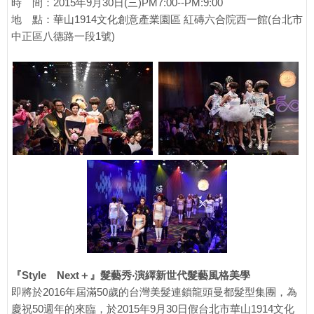
時 間：2015年9月30日(三)PM7:00--PM:9:00
地 點：華山1914文化創意產業園區 紅磚六合院西一館(台北市
中正區八德路一段1號)
『Style Next＋』髮藝秀‧演繹新世代髮藝風格美學
即將於2016年屆滿50歲的台灣美髮連鎖龍頭曼都髮型集團，為
慶祝50週年的來臨，於2015年9月30日假台北市華山1914文化