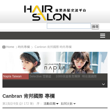
Home
時尚專欄
Canbran 肯邦國際 時尚專欄
Napla Taiwan
Selective 雪樂媞
1089美髮教育團隊
明佳麗國際
Canbran 肯邦國際 專欄
第1頁/計9頁 (計 172 筆) 序：
活動日期
點閱次數