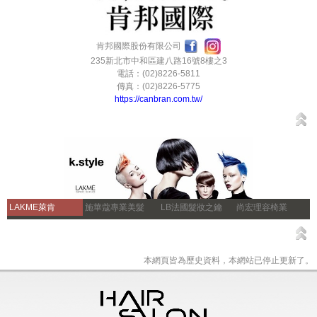
肯邦國際股份有限公司
235新北市中和區建八路16號8樓之3
電話：(02)8226-5811
傳真：(02)8226-5775
https://canbran.com.tw/
LAKME萊肯
施華蔻專業美髮
LB法國髮妝之鑰
尚宏理容椅業
本網頁皆為歷史資料，本網站已停止更新了。