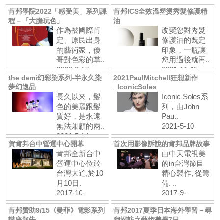
肯邦學院2022「感受美」系列課
肯邦ICS全效溫塑燙秀髮修護精
程－「大膽玩色」
油
作為被國際肯
改變您對秀髮
定、原民出身
修護油的既定
的藝術家，優
印象，一瓶讓
哥對色彩的掌..
您用過後就再..
2022-2-17
2021-11-15
the demi幻彩染系列-半永久染
2021PaulMitchell狂想新作
夢幻逸品
_IconicSoles
長久以來，髮
Iconic Soles系
色的美麗跟髮
列，由John
質好，是永遠
Pau..
無法兼顧的兩..
2021-5-10
2021-5-14
賀肯邦台中營運中心開幕
首次用影像訴說的肯邦品牌故事
肯邦全新台中
由中天電視美
營運中心位於
的in台灣節目
台灣大道,於10
精心製作, 從籌
月10日..
備. ..
2017-10-
2017-9-
10 閱:859
27 閱:459
肯邦贊助9/15《曼菲》電影系列
肯邦2017夏季日本海外學習－尋
講座預告
幽探訪之藝術美學7日