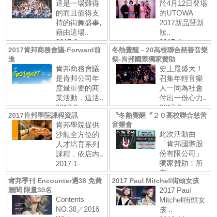
這是一場難得
於4月12日登場
的而且值得支
的UTOWA
持的街舞盛事,
2017新品暨新
藉由這場..
妝..
2017-6-
2017-4-
2017肯邦商務會議-Forward前
冬熱覺醒－20高校聯合慈善音樂
3 閱:1317
24 閱:604
進
祭-肯邦國際獨家贊助
肯邦商務會議
史上最盛大！
是肯邦公司年
召集年輕音樂
度最重要的商
人一同為社會
業活動，這活..
付出一份心力..
2017-3-
2017-2-
2017肯邦學院課程資訊
〝冬熱覺醒〞２０高校聯合慈善
19 閱:957
15 閱:713
肯邦學院提供
音樂會
此次活動由
沙龍全方位的
「肯邦國際股
人才培育系列
份有限公司」
課程，依店內..
獨家贊助！所
2017-1-
有..
24 閱:1441
肯邦季刊 Encounter遇38 免費
2017 Paul Mitchell街頭女孩
2017-1-
贈閱 限量30名
2017 Paul
20 閱:905
Contents
Mitchell街頭女
NO.38／2016
孩 ..