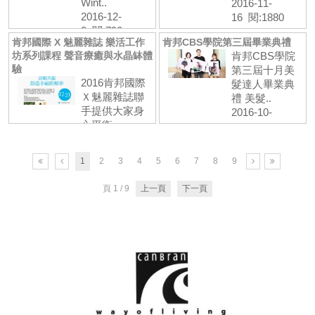
Wint..
2016-11-
2016-12-
16 閱:1880
2 閱:790
肯邦國際 X 魅麗雜誌 樂活工作
肯邦CBS學院第三屆畢業典禮
坊系列課程 聲音療癒與水晶缽體
肯邦CBS學院
驗
第三屆十月美
2016肯邦國際
髮達人畢業典
Ｘ魅麗雜誌聯
禮 美髮..
手提供大家身
2016-10-
心平衡，..
26 閱:1530
2016-11-
1 閱:881
1
2
3
4
5
6
7
8
9
頁 1 / 9
上一頁
下一頁