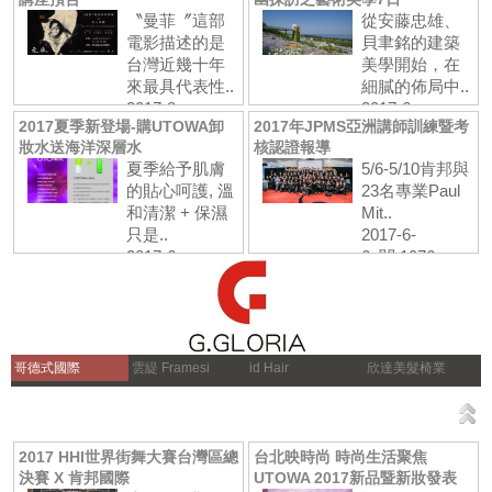
〝曼菲〞這部
從安藤忠雄、
電影描述的是
貝聿銘的建築
台灣近幾十年
美學開始，在
來最具代表性..
細膩的佈局中..
2017-8-
2017-6-
2017夏季新登場-購UTOWA卸
2017年JPMS亞洲講師訓練暨考
18 閱:398
23 閱:865
妝水送海洋深層水
核認證報導
夏季給予肌膚
5/6-5/10肯邦與
的貼心呵護, 溫
23名專業Paul
和清潔 + 保濕
Mit..
只是..
2017-6-
2017-6-
6 閱:1076
21 閱:711
哥德式國際
雲緹 Framesi
id Hair
欣達美髮椅業
2017 HHI世界街舞大賽台灣區總
台北映時尚 時尚生活聚焦
決賽 X 肯邦國際
UTOWA 2017新品暨新妝發表