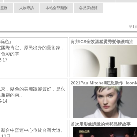
與服務
人物專訪
本站全部類別
各品牌總覽
第1頁
膽玩色」
肯邦ICS全效溫塑燙秀髮修護精油
被國際肯定、原民出身的藝術家，
色彩的掌..
2-17
2021PaulMitchell狂想新作_Iconi
以來，髮色的美麗跟髮質好，是永
兼顧的兩..
5-14
首次用影像訴說的肯邦品牌故事
全新台中營運中心位於台灣大道,
10日..