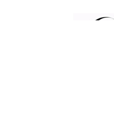
GOVIN郭文髮藝
Gol
專業美
美髮沙龍
E-Mai
412