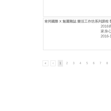
肯邦國際 X 魅麗雜誌 樂活工作坊系列課程
201
家身心
2016-
1
2
3
4
5
6
7
8