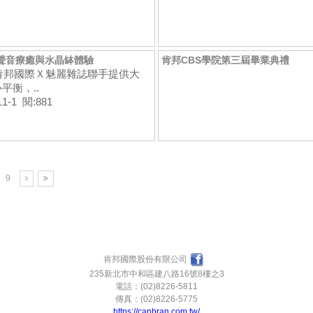
 聲音療癒與水晶缽體驗
肯邦CBS學院第三屆畢業典禮
6肯邦國際Ｘ魅麗雜誌聯手提供大
平衡，..
11-1 閱:881
9
肯邦國際股份有限公司
235新北市中和區建八路16號8樓之3
電話：(02)8226-5811
傳真：(02)8226-5775
https://canbran.com.tw/