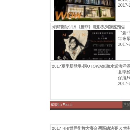
2017-
肯邦贊助9/15《曼菲》電影系列講座預告
〝曼
年來最
2017-
2017夏季新登場-購UTOWA卸妝水送海洋
夏季給
保濕只
2017-
聖馥La Focus
艾
2017 HHI世界街舞大賽台灣區總決賽 X 肯