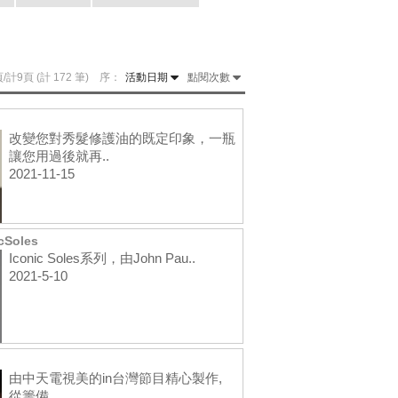
/計9頁 (計 172 筆) 序：
活動日期
點閱次數
改變您對秀髮修護油的既定印象，一瓶
讓您用過後就再..
2021-11-15
cSoles
Iconic Soles系列，由John Pau..
2021-5-10
由中天電視美的in台灣節目精心製作,
從籌備. ..