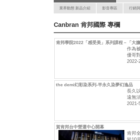
業界動態 新品介紹
影音專區
行銷
Canbran 肯邦國際 專欄
肯邦學院2022「感受美」系列課程－「大
作為
優哥對
2022-
the demi幻彩染系列-半永久染夢幻逸品
長久
遠無法
2021-
賀肯邦台中營運中心開幕
肯邦
於10月