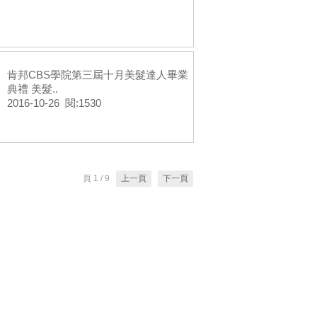
肯邦CBS學院第三屆十月美髮達人畢業
典禮 美髮..
2016-10-26 閱:1530
頁 1 / 9
上一頁
下一頁