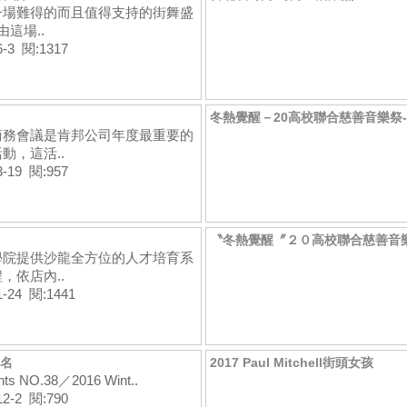
一場難得的而且值得支持的街舞盛
由這場..
6-3 閱:1317
冬熱覺醒－20高校聯合慈善音樂祭
商務會議是肯邦公司年度最重要的
動，這活..
3-19 閱:957
〝冬熱覺醒〞２０高校聯合慈善音
學院提供沙龍全方位的人才培育系
，依店內..
1-24 閱:1441
0名
2017 Paul Mitchell街頭女孩
nts NO.38／2016 Wint..
12-2 閱:790