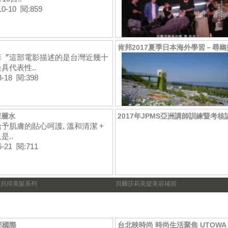
10-10 閱:859
肯邦2017夏季日本海外學習－尋
菲〞這部電影描述的是台灣近幾十
具代表性..
8-18 閱:398
深層水
2017年JPMS亞洲講師訓練暨考
予肌膚的貼心呵護, 溫和清潔 +
是..
6-21 閱:711
髮貝得美髮系列
貝爾莎莉美髮美容補習
邦國際
台北映時尚 時尚生活聚焦 UTOWA