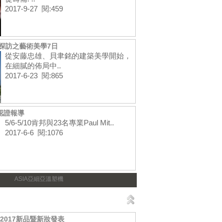
2017-9-27 閱:459
幽探訪之藝術美學7日
從安藤忠雄、貝聿銘的建築美學開始，
在細膩的佈局中..
2017-6-23 閱:865
核認證報導
5/6-5/10肯邦與23名專業Paul Mit..
2017-6-6 閱:1076
ASIA亞細亞溫塑機
 2017新品暨新妝發表