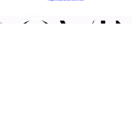
dwell Taiwan
NPPE 采蒂
髮資訊平台
本網站
網1997-2017
All Rights Reserved.
片、圖
l：
service@hairsalon.com.tw
代表本
台中市大里區日新路461號