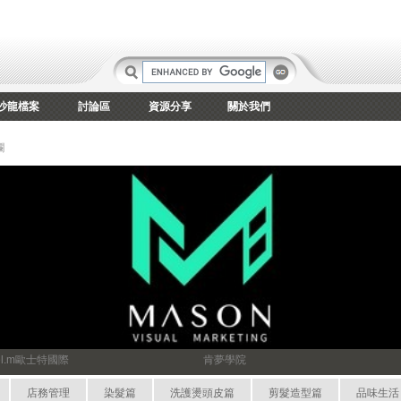
沙龍檔案
討論區
資源分享
關於我們
欄
bel.m歐士特國際
肯夢學院
店務管理
染髮篇
洗護燙頭皮篇
剪髮造型篇
品味生活