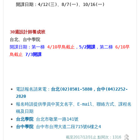
開課日期：4/12(三)、8/7(一)、10/16(一)
30週設計師養成班
台北、台中學院
開課日期：第一梯
4/10早鳥截止
，
5/2開課
，第二梯
6/10早
鳥截止
7/3開課
電話報名請來電：
台北(02)8501-5880，台中(04)2252-
2820
報名時請提供學員中英文名字、E-mail、聯絡方式、課程名
稱及日期
台北學院
台北市敬業一路141號
台中學院
台中市台灣大道二段715號6樓之4
截至2017/12/31止 點閱次：1316