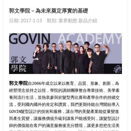
郭文學院－為未來奠定厚實的基礎
日期: 2017-1-13 類別: 業界動態 新品介紹
郭文學院
自2006年成立以來以教育、品質、形象、創新，為
經營理念並持之以恆，學院的講師團隊整合專業技術、美學素
養與流行生活，並熱衷參與於髮型秀比賽和產學合作的持續交
流，受到國內國外的肯定和讚賞，我們更期待能台灣開始導入
GOVIN髮型設計的技術和服務，讓台灣的美髮產業能從量變進
而產生質變，讓服務價值升級到讓客戶能感受到，讓髮型設計
師的價值能在客戶的滿意服務後充分體現，讓更多想把生活美