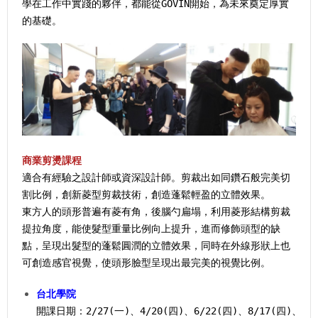
學在工作中實踐的夥伴，都能從GOVIN開始，為未來奠定厚實
的基礎。
商業剪燙課程
適合有經驗之設計師或資深設計師。剪裁出如同鑽石般完美切
割比例，創新菱型剪裁技術，創造蓬鬆輕盈的立體效果。
東方人的頭形普遍有菱有角，後腦勺扁塌，利用菱形結構剪裁
提拉角度，能使髮型重量比例向上提升，進而修飾頭型的缺
點，呈現出髮型的蓬鬆圓潤的立體效果，同時在外線形狀上也
可創造感官視覺，使頭形臉型呈現出最完美的視覺比例。
台北學院
開課日期：2/27(一)、4/20(四)、6/22(四)、8/17(四)、