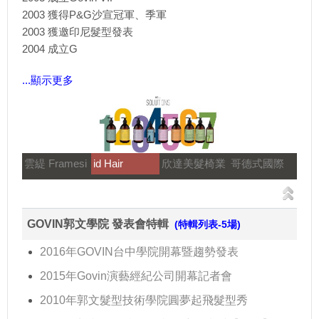
2003 獲得P&G沙宣冠軍、季軍
2003 獲邀印尼髮型發表
2004 成立G
...顯示更多
雲緹 Framesi
id Hair
欣達美髮椅業
哥德式國際
GOVIN郭文學院 發表會特輯
(特輯列表-5場)
2016年GOVIN台中學院開幕暨趨勢發表
2015年Govin演藝經紀公司開幕記者會
2010年郭文髮型技術學院圓夢起飛髮型秀