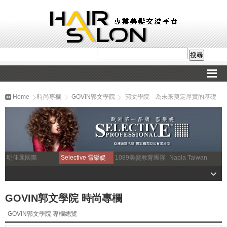
Home
時尚專欄
GOVIN郭文學院
郭文學院－為未來奠定厚實的基礎
明佳麗國際
Selective 雪樂媞
1089美髮教育團隊
Napla Taiwan
GOVIN郭文學院 時尚專欄
GOVIN郭文學院 專欄總覽